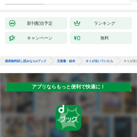
新刊配信予定
ランキング
キャンペーン
無料
漫画無料試し読みならdブック
児童書・絵本
キミが泣いていたら
キミが泣
アプリならもっと便利で快適に！