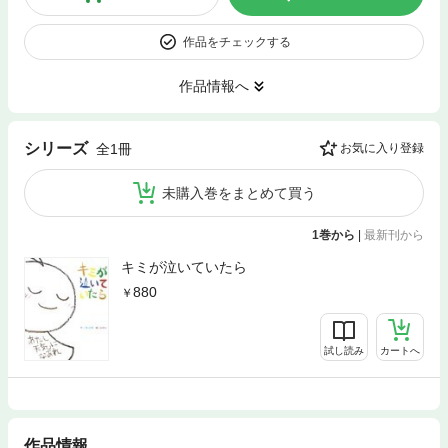
作品をチェックする
作品情報へ
シリーズ
全1冊
お気に入り登録
未購入巻をまとめて買う
1巻から
|
最新刊から
キミが泣いていたら
880
試し読み
カートへ
作品情報