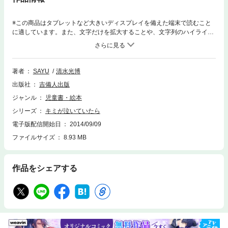
※この商品はタブレットなど大きいディスプレイを備えた端末で読むこと
に適しています。また、文字だけを拡大することや、文字列のハイライ
ト、検索、辞書の参照、引用などの機能が使用できません。てるてる坊主
のテルボンは、 男の子の心を晴らすために一生懸命がんばります。そして
次第に心が重なって二人の思いはきれいな虹に変わります。 心に雨が降っ
た時の合言葉は、「あたし天気になあれ」。絵本。
著者
SAYU
清水光博
出版社
吉備人出版
ジャンル
児童書・絵本
シリーズ
キミが泣いていたら
電子版配信開始日
2014/09/09
ファイルサイズ
8.93 MB
作品をシェアする