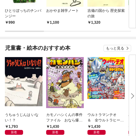
ひとりぼっちのチンパ
おかやま雑学ノート
吉備の国から 歴史探索
旭川
ンジー
の旅
990
1,100
1,320
1,
児童書・絵本のおすすめ本
もっと見る
うちゅうじんは いな
カモノハシくんの事件
ウルトラマンテオ
星の
い！？
ファイル おなら爆
＆ 全ウルトラヒーロ
いグ
弾！ 危機イッパツ編
ー大集合 あそべるず
1,793
1,430
1,430
7
かん
新着
新着
新着