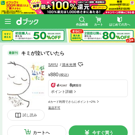
作品検索
カート
はじめての方へ
キミが泣いていたら
最新刊
SAYU
清水光博
880
(税込)
8
pt
獲得
ポイント詳細
dカード利用でさらにポイント+2%
返品不可
試し読み
カートへ
今すぐ買う