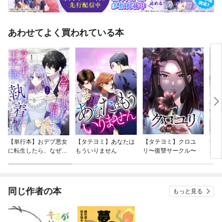
あわせてよく買われている本
【単行本】おデブ悪女
【タテヨミ】あなたは
【タテヨミ】クロユ
病弱
に転生したら、なぜか
もういりません
リ〜復讐サークル〜
が、
ラスボス王子様に執着
ぎて
されています
たち
ね！
同じ作者の本
もっと見る