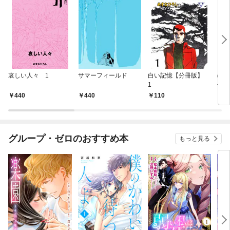
哀しい人々 1
サマーフィールド
白い記憶【分冊版】
ぼく
1
冊版
440
440
110
2
グループ・ゼロのおすすめ本
もっと見る