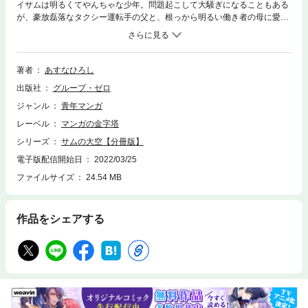
イサムは明るくてやんちゃな少年。問題起こして大騒ぎになることもある
が、豪放磊落なタクシー運転手の父と、根っから明るい働き者の母に愛さ
れ、まっすぐすくすくと育っていた。お金はなくて長屋暮らしだったが、
近所の人は皆仲良く、幸せな暮らしがそこにはあった。イサムは足が速く
て、クラスのリレーの期待の星だった。そんなある日、リレーの途中に具
合が悪くなり病院に運ばれたイサム。主治医がイサムの両親に告げたの
著者
あすなひろし
は、思いも寄らない運命だった…。
出版社
グループ・ゼロ
ジャンル
青年マンガ
レーベル
マンガの金字塔
シリーズ
サムの大空【分冊版】
電子版配信開始日
2022/03/25
ファイルサイズ
24.54 MB
作品をシェアする