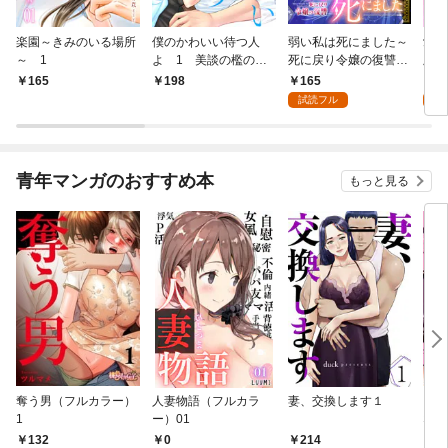
楽園～きみのいる場所
僕のかわいい待つ人
弱い私は死にました～
愛し
～ 1
よ 1 美談の檻のな
死に戻り令嬢の復讐
版】
か
～ 1
165
4
165
198
試読フル
試
青年マンガのおすすめ本
もっと見る
奪う男（フルカラー）
人妻物語（フルカラ
妻、交換します１
ごめ
1
ー）01
ない
0
132
214
1