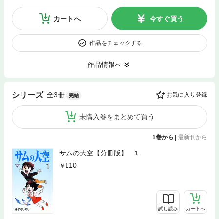
カートへ
今すぐ買う
作品をチェックする
作品情報へ
全3冊
シリーズ
お気に入り登録
完結
未購入巻をまとめて買う
1巻から
|
最新刊から
サムの大空【分冊版】 1
110
試し読み
カートへ