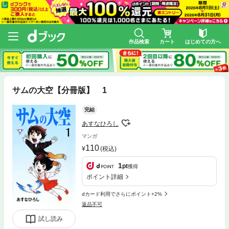
作品検索
カート
はじめての方へ
サムの大空【分冊版】 1
完結
あすなひろし
マンガ
110
(税込)
1
pt
獲得
ポイント詳細
dカード利用でさらにポイント+2%
返品不可
試し読み