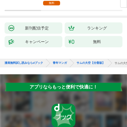
無料
新刊配信予定
ランキング
キャンペーン
無料
漫画無料試し読みならdブック
青年マンガ
サムの大空【分冊版】
サムの大
アプリならもっと便利で快適に！