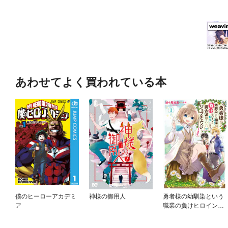
あわせてよく買われている本
僕のヒーローアカデミ
神様の御用人
勇者様の幼馴染という
ア
職業の負けヒロインに
転生したので、調合師
にジョブチェンジしま