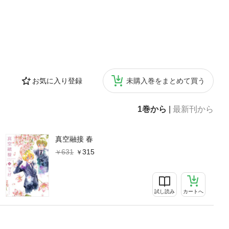
お気に入り登録
未購入巻をまとめて買う
1巻から
|
最新刊から
真空融接 春
631
315
試し読み
カートへ