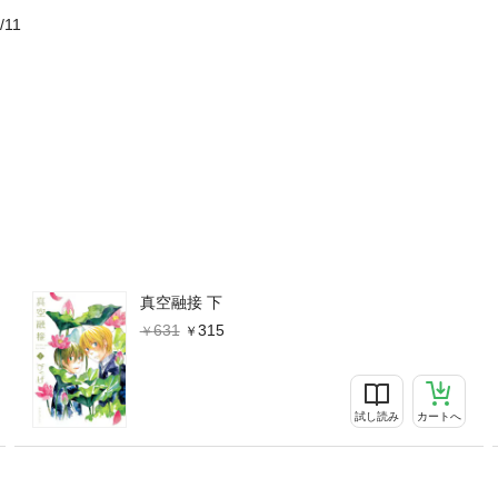
/11
真空融接 下
631
315
試し読み
カートへ