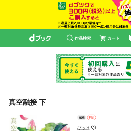
作品検索
カート
真空融接 下
完結
割引
びっけ