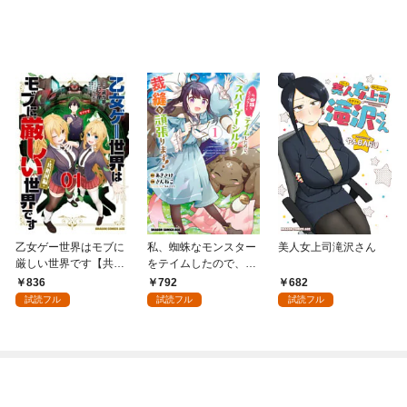
乙女ゲー世界はモブに
私、蜘蛛なモンスター
美人女上司滝沢さん
厳しい世界です【共和
をテイムしたので、ス
国編】 ０１
パイダーシルクで裁縫
836
792
682
を頑張ります！ 1
試読フル
試読フル
試読フル