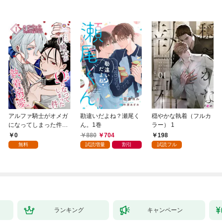
アルファ騎士がオメガ
勘違いだよね？瀬尾く
穏やかな執着（フルカ
になってしまった件～
ん。1巻
ラー） 1
最強α騎士団長の俺
0
880
704
198
が、世話焼きα部下か
無料
試読増量
割引
試読フル
ら執着溺愛されていま
す～【第1話】
ランキング
キャンペーン