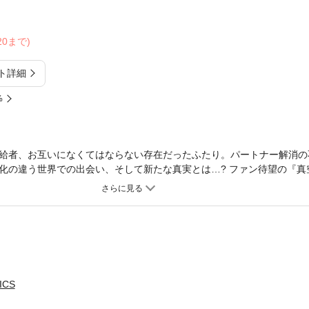
/20まで)
ト詳細
%
給者、お互いになくてはならない存在だったふたり。パートナー解消の
化の違う世界での出会い、そして新たな真実とは…? ファン待望の『真
で上巻と二冊同時刊行!! ※作品の表現や演出を考慮して、電子版は一部
ICS