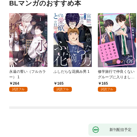
BLマンガのおすすめ本
永遠の誓い（フルカラ
ふしだらな花摘み男 1
修学旅行で仲良くない
ー） 1
グループに入りました
【単話版】1巻
264
165
165
試読フル
試読フル
試読フル
新刊配信予定