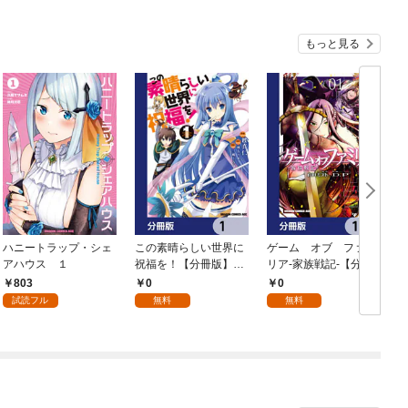
もっと見る
ハニートラップ・シェ
この素晴らしい世界に
ゲーム オブ ファミ
アハウス １
祝福を！【分冊版】
リア-家族戦記-【分冊
イ
1
版】 1
803
0
0
試読フル
無料
無料