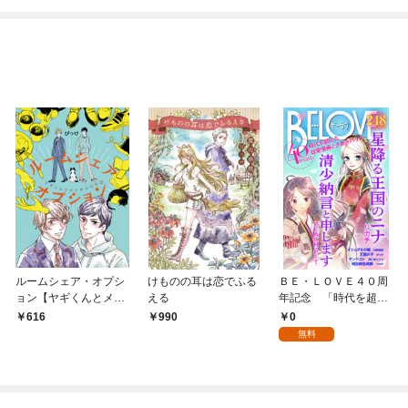
ルームシェア・オプシ
けものの耳は恋でふる
ＢＥ・ＬＯＶＥ４０周
ョン【ヤギくんとメイ
える
年記念 「時代を超え
さん番外編】
る恋愛漫画 ときめき
0
616
990
パック」
無料