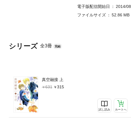
電子版配信開始日
2014/08
ファイルサイズ
52.86 MB
シリーズ
全3冊
完結
真空融接 上
631
315
試し読み
カートへ