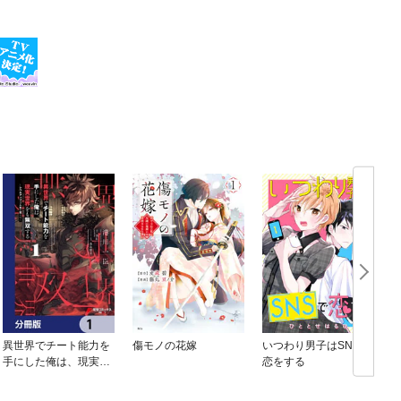
異世界でチート能力を
傷モノの花嫁
いつわり男子はSNSで
手にした俺は、現実世
恋をする
界をも無双する【分冊
版】