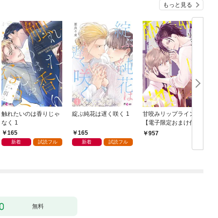
もっと見る
触れたいのは香りじゃ
綻ぶ純花は遅く咲く 1
甘咬みリップライン
F
なく 1
【電子限定おまけ付
き】
165
165
957
新着
試読フル
新着
試読フル
無料