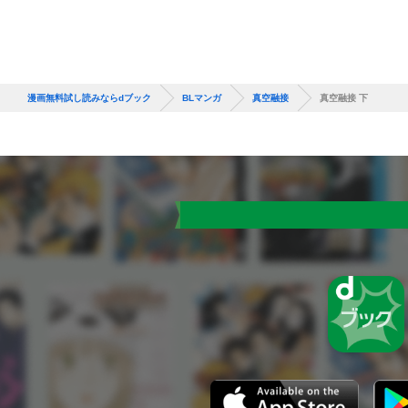
漫画無料試し読みならdブック
BLマンガ
真空融接
真空融接 下