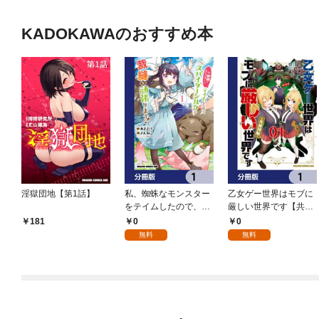
KADOKAWAのおすすめ本
淫獄団地【第1話】
私、蜘蛛なモンスター
乙女ゲー世界はモブに
をテイムしたので、ス
厳しい世界です【共和
パイダーシルクで裁縫
国編】【分冊版】 1
0
0
181
を頑張ります！【分冊
無料
無料
版】 1