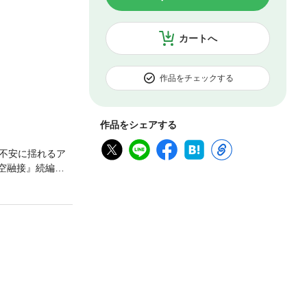
カートへ
作品をチェックする
作品をシェアする
不安に揺れるア
空融接』続編、
のページを改変し