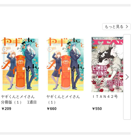
もっと見る
ヤギくんとメイさん
ヤギくんとメイさん
ＩＴＡＮ４２号
分冊版（１） 1通目
（１）
209
660
550