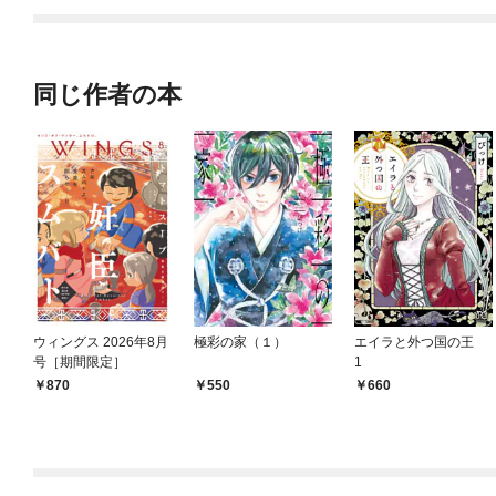
す。
同じ作者の本
ウィングス 2026年8月
極彩の家（１）
エイラと外つ国の王
号［期間限定］
1
870
550
660