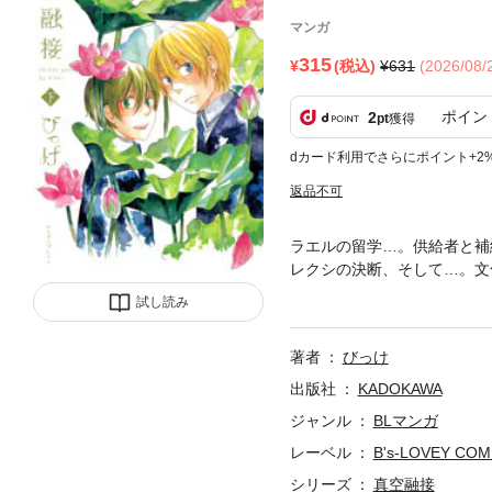
マンガ
315
(税込)
631
(2026/08
ポイン
2
pt
獲得
dカード利用でさらにポイント+2
返品不可
ラエルの留学…。供給者と補
レクシの決断、そして…。文
一挙169ページ描き下ろし
試し読み
ております。※
著者
びっけ
出版社
KADOKAWA
ジャンル
BLマンガ
レーベル
B's-LOVEY COM
シリーズ
真空融接