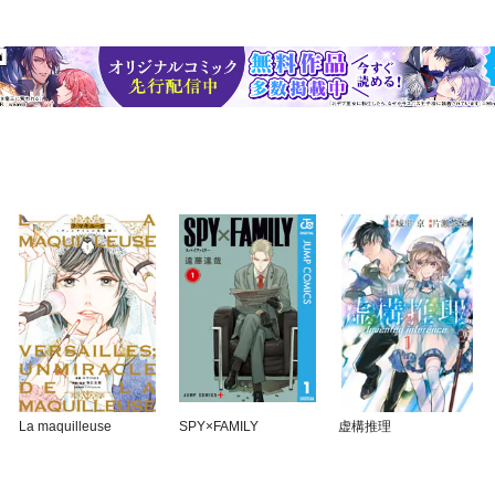
La maquilleuse
SPY×FAMILY
虚構推理