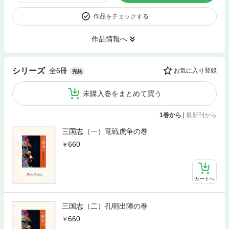
作品をチェックする
作品情報へ
全6冊
シリーズ
お気に入り登録
完結
未購入巻をまとめて買う
1巻から
|
最新刊から
三国志（一）竜戦虎争の巻
660
カートへ
三国志（二）孔明出陣の巻
660