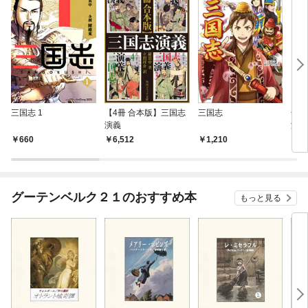
三国志 1
【4冊 合本版】三国志
三国志
金瓶
演義
潘金
660
6,512
1,210
9
グーテンベルク２１のおすすめ本
もっと見る