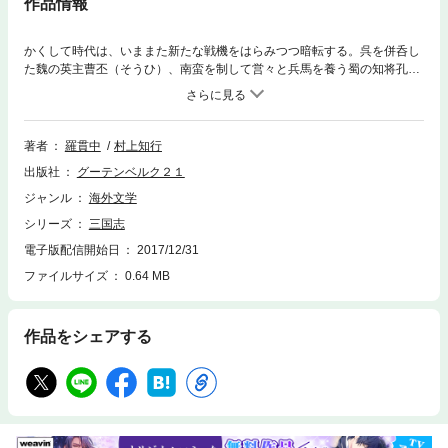
作品情報
かくして時代は、いままた新たな戦機をはらみつつ暗転する。呉を併呑し
た魏の英主曹丕（そうひ）、南蛮を制して営々と兵馬を養う蜀の知将孔
明、両雄の一大決戦は刻々に運命を賭して秒をきざむ。そしてついに、渭
水（いすい）南岸の本営に孔明が起った。
著者
羅貫中
村上知行
出版社
グーテンベルク２１
ジャンル
海外文学
シリーズ
三国志
電子版配信開始日
2017/12/31
ファイルサイズ
0.64 MB
作品をシェアする