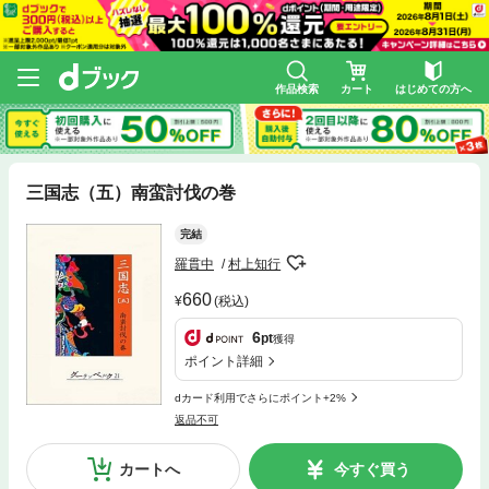
作品検索
カート
はじめての方へ
三国志（五）南蛮討伐の巻
完結
羅貫中
村上知行
660
(税込)
6
pt
獲得
ポイント詳細
dカード利用でさらにポイント+2%
返品不可
カートへ
今すぐ買う