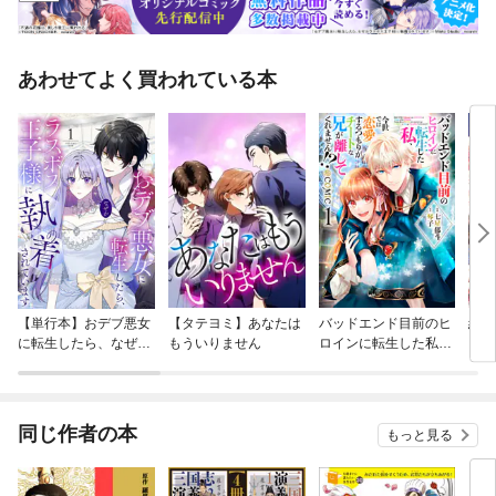
あわせてよく買われている本
【単行本】おデブ悪女
【タテヨミ】あなたは
バッドエンド目前のヒ
結界
に転生したら、なぜか
もういりません
ロインに転生した私、
ラスボス王子様に執着
今世では恋愛するつも
されています
りがチートな兄が離し
てくれません！？@C
OMIC
同じ作者の本
もっと見る