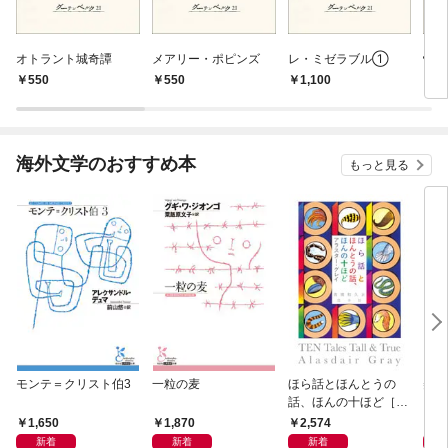
オトラント城奇譚
メアリー・ポピンズ
レ・ミゼラブル①
怪
550
550
1,100
7
海外文学のおすすめ本
もっと見る
モンテ＝クリスト伯3
一粒の麦
ほら話とほんとうの
美し
話、ほんの十ほど［新
装版］
1,650
1,870
2,574
1,
新着
新着
新着