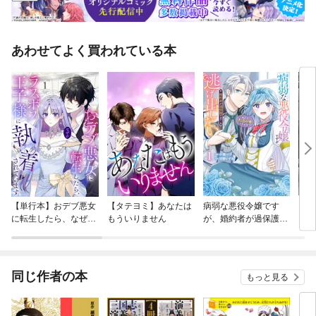
あわせてよく買われている本
【単行本】おデブ悪女
【タテヨミ】あなたは
病弱な悪役令嬢です
【タ
に転生したら、なぜか
もういりません
が、婚約者が過保護す
リ〜
ラスボス王子様に執着
ぎて逃げ出したい(私
されています
たち犬猿の仲でしたよ
ね！？)
同じ作者の本
もっと見る