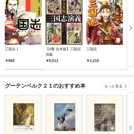
三国志 1
【4冊 合本版】三国志
三国志
金瓶
演義
潘金
660
6,512
1,210
9
グーテンベルク２１のおすすめ本
もっと見る