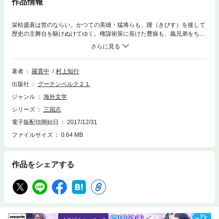
作品情報
栄枯盛衰は世のならい。かつての英雄・猛将らも、踵（きびす）を接して
歴史の主舞台を駆けぬけてゆく。権謀術策に長けた曹操も、義兄弟をちぎ
った三英雄、劉備、関羽、張飛も。
著者
羅貫中
村上知行
出版社
グーテンベルク２１
ジャンル
海外文学
シリーズ
三国志
電子版配信開始日
2017/12/31
ファイルサイズ
0.64 MB
作品をシェアする