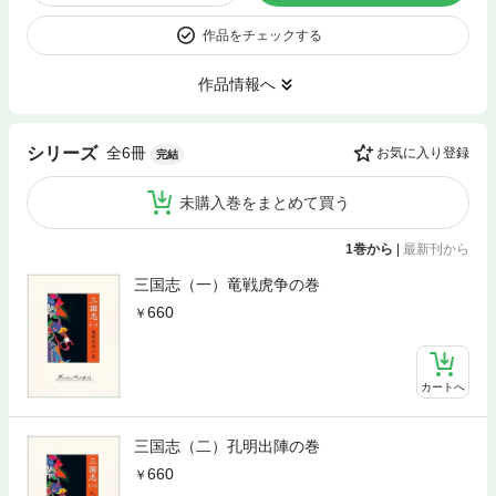
作品をチェックする
作品情報へ
全6冊
シリーズ
お気に入り登録
完結
未購入巻をまとめて買う
1巻から
|
最新刊から
三国志（一）竜戦虎争の巻
660
カートへ
三国志（二）孔明出陣の巻
660