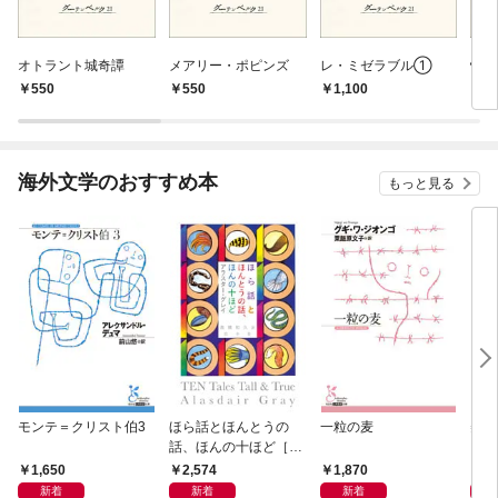
オトラント城奇譚
メアリー・ポピンズ
レ・ミゼラブル①
怪
550
550
1,100
7
海外文学のおすすめ本
もっと見る
モンテ＝クリスト伯3
ほら話とほんとうの
一粒の麦
美し
話、ほんの十ほど［新
装版］
1,650
2,574
1,870
1,
新着
新着
新着