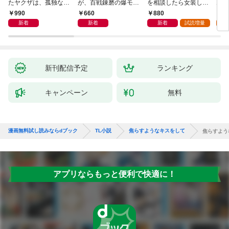
たヤクザは、孤独な私
が、百戦錬磨の爆モテ
を相談したら女装した
ムW
をかき乱す～
護衛騎士様をえっちに
本人でした！？ 秘密
990
660
880
6
誘惑してみます！
の官能レッスンでとろ
新着
新着
新着
試読増量
試
とろに手なずけられて
ます
新刊配信予定
ランキング
キャンペーン
無料
漫画無料試し読みならdブック
TL小説
焦らすようなキスをして
焦らすよう
アプリならもっと便利で快適に！