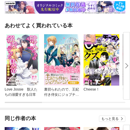
あわせてよく買われている本
Love Jossie 獣人た
裏切られたので、王妃
Cheese！
無敵
ちの溺愛すぎる日常
付き侍女にジョブチェ
ンジ！【分冊版】
同じ作者の本
もっと見る