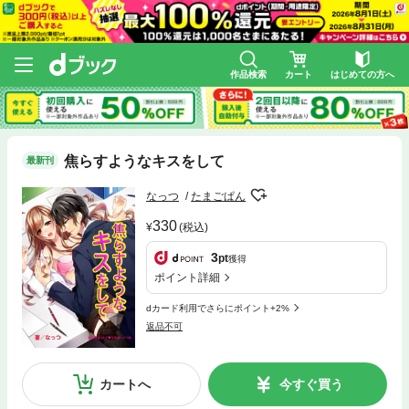
作品検索
カート
はじめての方へ
焦らすようなキスをして
最新刊
なっつ
たまごぱん
330
(税込)
3
pt
獲得
ポイント詳細
dカード利用でさらにポイント+2%
返品不可
カートへ
今すぐ買う