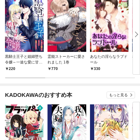
黒騎士王子と娼婦堕ち
霊能ストーカーに愛さ
あなたの淫らなラブド
桃色
令嬢～一途な愛に甘く
れました 1巻
ール
蕩されて～
220
770
330
3
KADOKAWAのおすすめ本
もっと見る