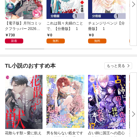
【電子版】月刊コミッ
これは我々夫婦のこと
チェンジリベンジ【分
チェ
クフラッパー 2026年9
で、【分冊版】 1
冊版】 1
月号
730
0
0
7
新着
無料
無料
試
TL小説のおすすめ本
もっと見る
花散らす獣～愛に飢え
男を知らない処女です
占い師に国王への恋心
小説