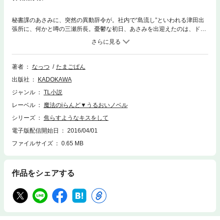
秘書課のあさみに、突然の異動辞令が。社内で“島流し”といわれる津田出
張所に、何かと噂の三瀬所長。憂鬱な初日、あさみを出迎えたのは、ドS
な所長からの強引なキスで!?
著者
なっつ
たまごぱん
出版社
KADOKAWA
ジャンル
TL小説
レーベル
魔法のiらんど▼うるおいノベル
シリーズ
焦らすようなキスをして
電子版配信開始日
2016/04/01
ファイルサイズ
0.65 MB
作品をシェアする