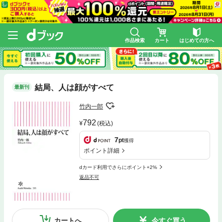
作品検索
カート
はじめての方へ
結局、人は顔がすべて
最新刊
竹内一郎
792
(税込)
7
pt
獲得
ポイント詳細
dカード利用でさらにポイント+2%
返品不可
カートへ
今すぐ買う