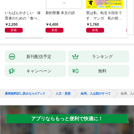
いちばんやさしい 保
新約聖書 本文の訳
実は私、転生９回生で
自閉
育者のための「食べな
す マンガ 私の前世
が小
い子」サポートＢＯＯ
物語
あう
2,200
4,400
1,760
2,
Ｋ 偏食・少食のお悩
新着
新着
新着
み解決！
新刊配信予定
ランキング
キャンペーン
無料
漫画無料試し読みならdブック
人文・思想
結局、人は顔がすべて
結局、人
アプリならもっと便利で快適に！