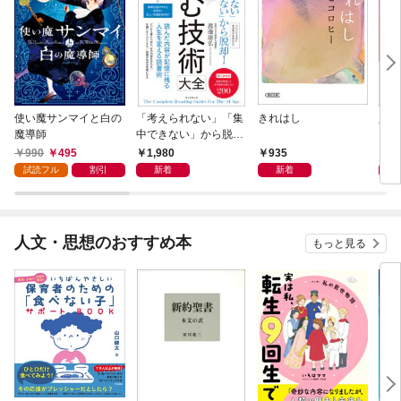
使い魔サンマイと白の
「考えられない」「集
きれはし
人に
魔導師
中できない」から脱
いる
却！ AI時代の読む技
990
495
1,980
935
1,
術大全
試読フル
割引
新着
新着
人文・思想のおすすめ本
もっと見る