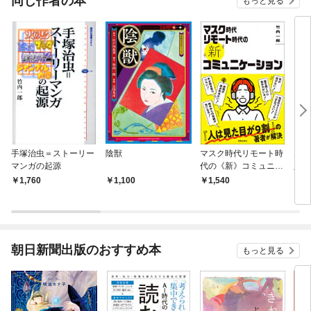
同じ作者の本
もっと見る
手塚治虫＝ストーリー
陰獣
マスク時代リモート時
見抜
マンガの起源
代の《新》コミュニケ
人は
ーション
1,760
1,100
1,540
9
朝日新聞出版のおすすめ本
もっと見る