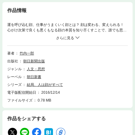
作品情報
運を呼び込む顔、仕事がうまくいく顔とは？ 顔は変わる、変えられる！
心がけ次第で良くも悪くもなる顔の本質を知り尽くすことで、誰でも思い
通りの顔を手に入れることができます。「見た目の専門家」である著者が
説く、整形美容にも優るセルフ造顔術のすべて。
著者
竹内一郎
出版社
朝日新聞出版
ジャンル
人文・思想
レーベル
朝日新書
シリーズ
結局、人は顔がすべて
電子版配信開始日
2016/12/14
ファイルサイズ
0.78 MB
作品をシェアする