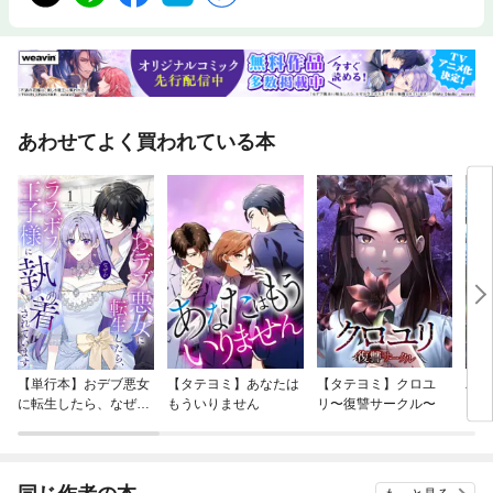
あわせてよく買われている本
【単行本】おデブ悪女
【タテヨミ】あなたは
【タテヨミ】クロユ
バッ
に転生したら、なぜか
もういりません
リ〜復讐サークル〜
ロイ
ラスボス王子様に執着
今世
されています
りが
てく
OMI