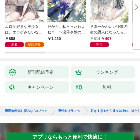
エロゲ好きな美少女
だから、私言ったわよ
学園一かわいい後輩の
くた
は、エロゲみたいなこ
ね？ 〜没落令嬢の案
命の恩人になったら、
ども
と全部シてほしい【電
外楽しい領地改革〜
通い妻になって関係を
858
814
407
8
1,430
子ＳＳ特典付き】
迫ってくる。
新着
試読増量
割引
新刊配信予定
ランキング
キャンペーン
無料
漫画無料試し読みならdブック
男性向けラノベ
好きすぎるから彼女以上の、妹と
アプリならもっと便利で快適に！