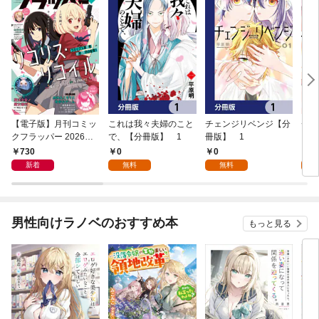
【電子版】月刊コミッ
これは我々夫婦のこと
チェンジリベンジ【分
チェ
クフラッパー 2026年9
で、【分冊版】 1
冊版】 1
月号
730
0
0
7
新着
無料
無料
試
男性向けラノベのおすすめ本
もっと見る