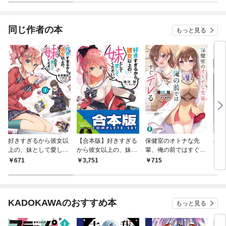
た」
同じ作者の本
もっと見る
好きすぎるから彼女以
【合本版】好きすぎる
保健室のオトナな先
義妹
上の、妹として愛して
から彼女以上の、妹と
輩、俺の前ではすぐデ
いよ
ください。１
して愛してください。
レる
671
3,751
715
7
全５巻
KADOKAWAのおすすめ本
もっと見る