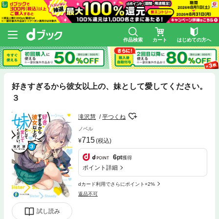
作品検索
カート
はじめての方へ
好きすぎるから彼女以上の、妹として愛してください。
３
滝沢慧
平つくね
ノベル
715
(税込)
6
pt
獲得
ポイント詳細
dカード利用でさらにポイント+2%
返品不可
試し読み