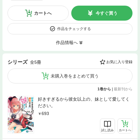
カートへ
今すぐ買う
作品をチェックする
作品情報へ
シリーズ
全5冊
お気に入り登録
未購入巻をまとめて買う
1巻から
|
最新刊から
好きすぎるから彼女以上の、妹として愛してく
ださい。
693
試し読み
カートへ