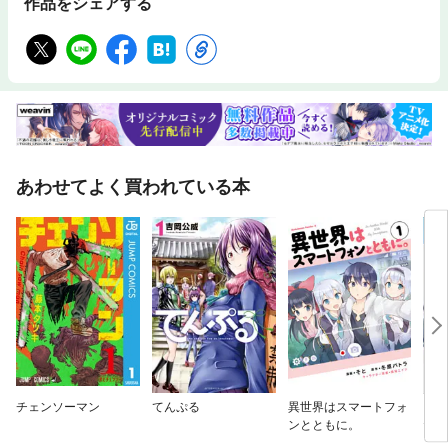
作品をシェアする
あわせてよく買われている本
チェンソーマン
てんぷる
異世界はスマートフォ
「リ
ンとともに。
たら
と同