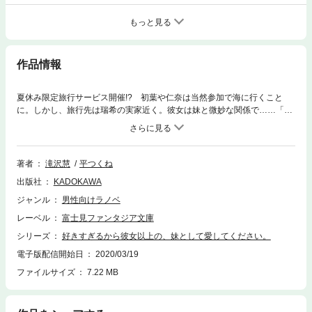
もっと見る
作品情報
夏休み限定旅行サービス開催!? 初葉や仁奈は当然参加で海に行くこと
に。しかし、旅行先は瑞希の実家近く。彼女は妹と微妙な関係で……「兄
さん、私に妹の気持ちを教えてください」自信を無くした瑞希を癒やせ!?
著者
滝沢慧
平つくね
出版社
KADOKAWA
ジャンル
男性向けラノベ
レーベル
富士見ファンタジア文庫
シリーズ
好きすぎるから彼女以上の、妹として愛してください。
電子版配信開始日
2020/03/19
ファイルサイズ
7.22 MB