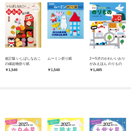
改訂版 いしばしなおこ
ムーミン折り紙
2〜5才のかわいいおり
の縁起物折り紙
がみえほん のりもの
1,540
1,540
1,485