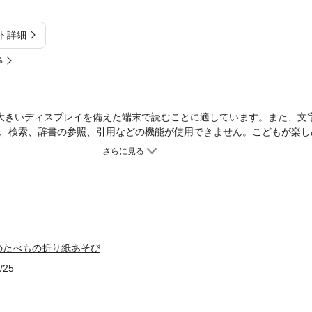
ト詳細
%
大きいディスプレイを備えた端末で読むことに適しています。また、文
、検索、辞書の参照、引用などの機能が使用できません。こどもが楽し
集合！野菜やスイーツ、果物などを掲載。
のたべもの折り紙あそび
/25