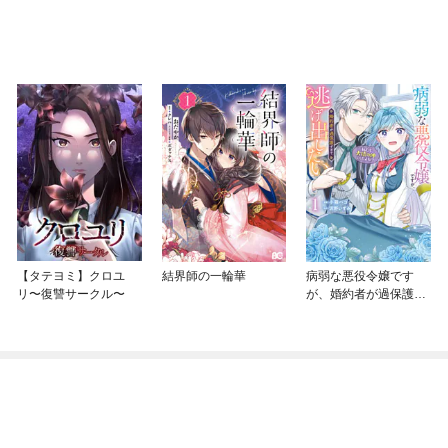
【タテヨミ】クロユ
結界師の一輪華
病弱な悪役令嬢です
リ〜復讐サークル〜
が、婚約者が過保護す
ぎて逃げ出したい(私た
ち犬猿の仲でしたよ
ね！？)