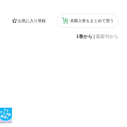
お気に入り登録
未購入巻をまとめて買う
1巻から
|
最新刊から