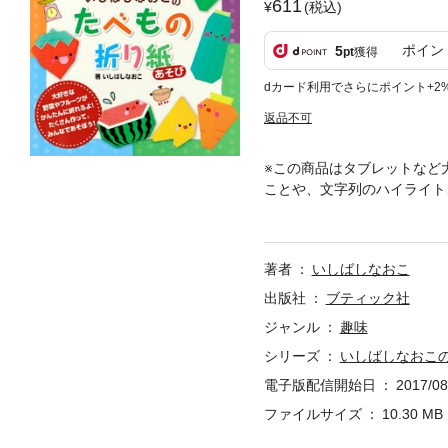
611
(税込)
ポイン
5
pt
獲得
dカード利用でさらにポイント+2
返品不可
※この商品はタブレットなど
ことや、文字列のハイライト
に折れてかわいい折り紙が大
著者
いしばしなおこ
出版社
ブティック社
ジャンル
趣味
シリーズ
いしばしなおこ
電子版配信開始日
2017/08
ファイルサイズ
10.30 MB