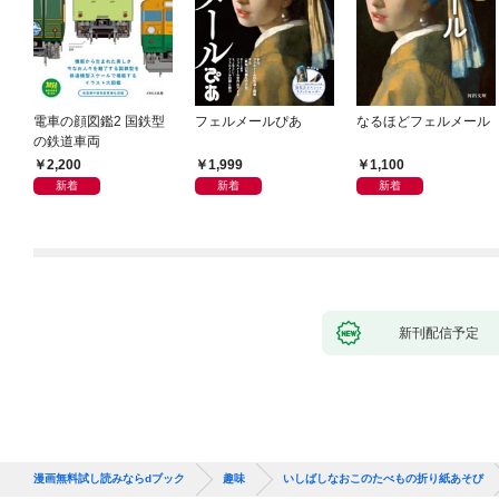
電車の顔図鑑2 国鉄型
フェルメールぴあ
なるほどフェルメール
の鉄道車両
2,200
1,999
1,100
新着
新着
新着
新刊配信予定
漫画無料試し読みならdブック
趣味
いしばしなおこのたべもの折り紙あそび