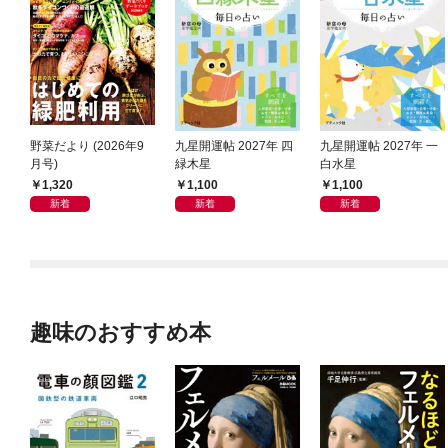
野菜だより (2026年9
九星開運帖 2027年 四
九星開運帖 2027年 一
月号)
緑木星
白水星
1,320
1,100
1,100
新着
新着
新着
趣味のおすすめ本