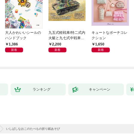
大人かわいいシールの
九五式軽戦車/特二式内
キュートなポーチコレ
ハンドブック
火艇と九七式中戦車完
クション
全ガイド
1,386
2,200
1,650
新着
新着
新着
ランキング
キャンペーン
いしばしなおこのたべもの折り紙あそび