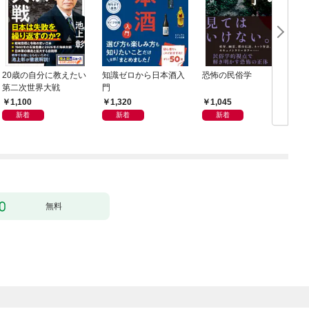
20歳の自分に教えたい
知識ゼロから日本酒入
恐怖の民俗学
週
第二次世界大戦
門
年
1,100
1,320
1,045
新着
新着
新着
無料