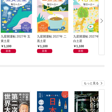
九星開運帖 2027年 五
九星開運帖 2027年 二
九星開運帖 2027年 八
九
黄土星
黒土星
白土星
1,100
1,100
1,100
新着
新着
新着
もっと見る