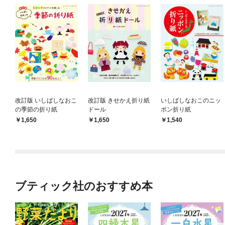
改訂版 いしばしなおこ
改訂版 きせかえ折り紙
いしばしなおこのニッ
の季節の折り紙
ドール
ポン折り紙
1,650
1,650
1,540
ブティック社のおすすめ本