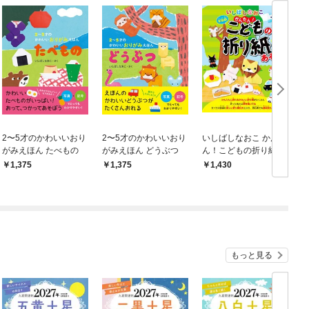
2〜5才のかわいいおり
2〜5才のかわいいおり
いしばしなおこ かんた
がみえほん たべもの
がみえほん どうぶつ
ん！こどもの折り紙あ
そび 新装版
1,375
1,375
1,430
もっと見る