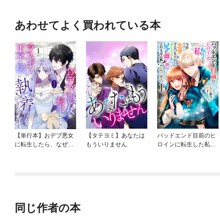
あわせてよく買われている本
【単行本】おデブ悪女
【タテヨミ】あなたは
バッドエンド目前のヒ
に転生したら、なぜか
もういりません
ロインに転生した私、
ラスボス王子様に執着
今世では恋愛するつも
されています
りがチートな兄が離し
てくれません！？@C
OMIC
同じ作者の本