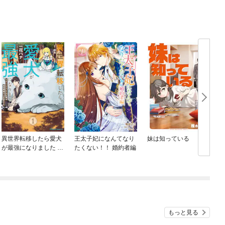
異世界転移したら愛犬
王太子妃になんてなり
妹は知っている
が最強になりました ～
たくない！！ 婚約者編
シルバーフェンリルと
俺が異世界暮らしを始
めたら～ THE COMIC
もっと見る