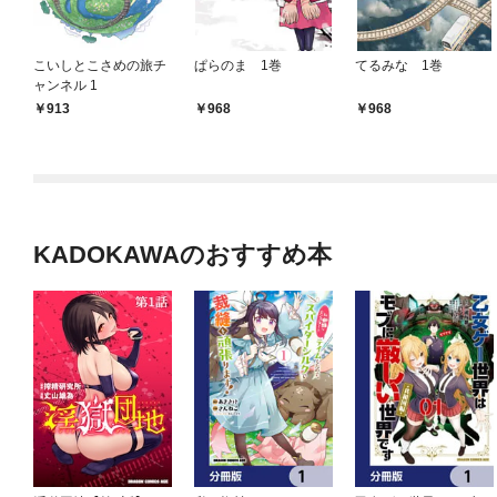
こいしとこさめの旅チ
ぱらのま 1巻
てるみな 1巻
ャンネル 1
913
968
968
KADOKAWAのおすすめ本