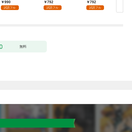
められた～【単行本】
術を極めます（１）
990
792
792
（１）
試読フル
試読フル
試読フル
無料