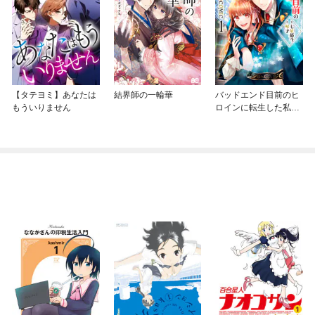
【タテヨミ】あなたは
結界師の一輪華
バッドエンド目前のヒ
もういりません
ロインに転生した私、
今世では恋愛するつも
りがチートな兄が離し
てくれません！？@C
OMIC