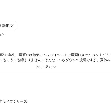
ト詳細
%
高校2年生。漫研には何気にヘンタイちっくで漫画好きのかみさまが入
にもこうにも締まりません。そんなユルさがウリの漫研ですが、夏休み
茶店の再生を手伝うことに。いろいろ企んでいるみたいですが、はてさ
 アライブシリーズ