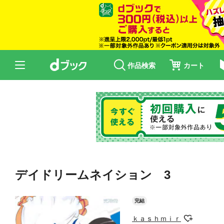
作品検索
カート
デイドリームネイション 3
完結
ｋａｓｈｍｉｒ