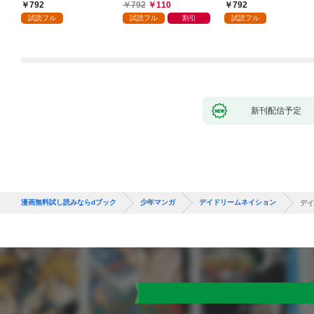
かけたがギフト『無限
792
792
110
792
ガチャ』でレベル９９
試読フル
試読フル
割引
試読フル
９９の仲間達を手に入
れて元パーティーメン
バーと世界に復讐＆
『ざまぁ！』します！
（１）
新刊配信予定
漫画無料試し読みならdブック
少年マンガ
デイドリームネイション
デイ