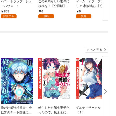
ハニートラップ・シェ
この素晴らしい世界に
ゲーム オブ ファミ
アハウス １
祝福を！【分冊版】
リア-家族戦記-【分冊
イ
1
版】 1
803
0
0
試読フル
無料
無料
もっと見る
俺だけ最強超越者～全
転生したら第七王子だ
ギルティサークル
世界のチート師匠に認
ったので、気ままに魔
（１）