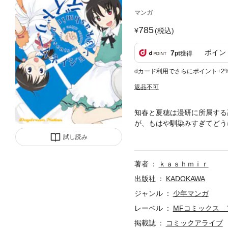
マンガ
785
(税込)
ポイン
7
pt
獲得
dカード利用でさらにポイント+2
返品不可
知春と夏穂は漫研に所属する
が、もはや馴染みすぎてどう
をかねて学校近くの寂れた喫
試し読み
のでしょうか？
著者
ｋａｓｈｍｉｒ
出版社
KADOKAWA
ジャンル
少年マンガ
レーベル
MFコミックス
掲載誌
コミックアライブ