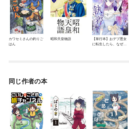
カワセミさんの釣りご
昭和天皇物語
【単行本】おデブ悪女
はん
に転生したら、なぜか
ラスボス王子様に執着
されています
同じ作者の本