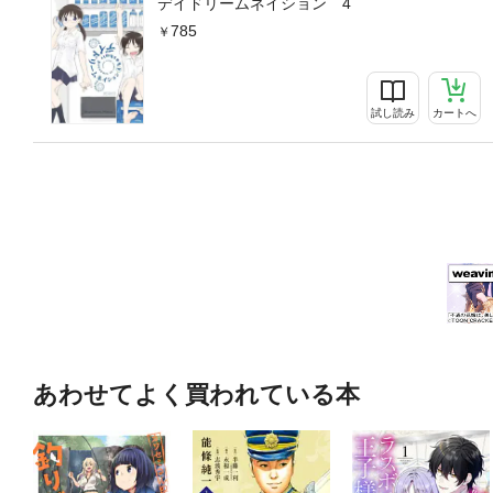
デイドリームネイション 4
785
試し読み
カートへ
あわせてよく買われている本