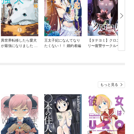
異世界転移したら愛犬
王太子妃になんてなり
【タテヨミ】クロユ
が最強になりました ～
たくない！！ 婚約者編
リ〜復讐サークル〜
喚
シルバーフェンリルと
俺が異世界暮らしを始
めたら～ THE COMIC
もっと見る