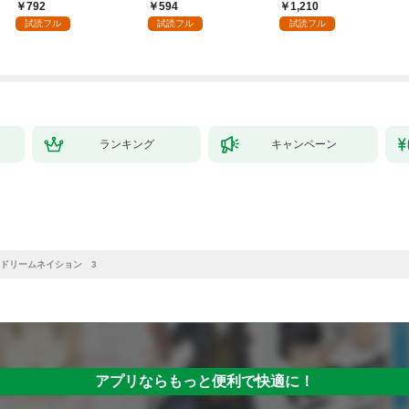
領地を爆速で開拓し最
へ～【電子書籍特典
792
594
1,210
強の村を作ってしまう
付】（１）
試読フル
試読フル
試読フル
～最強クラフトスキル
で始める、楽々領地開
拓スローライフ～
（１）
ランキング
キャンペーン
ドリームネイション 3
アプリならもっと便利で快適に！