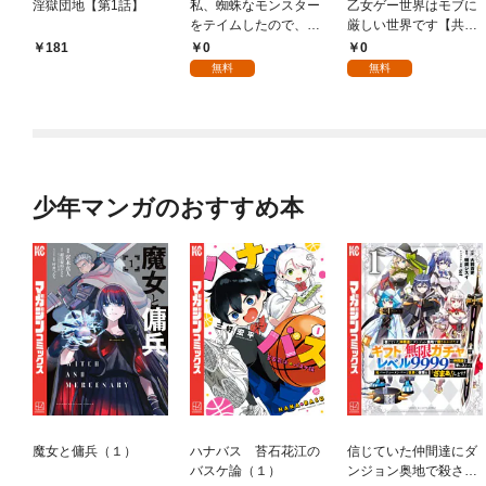
淫獄団地【第1話】
私、蜘蛛なモンスター
乙女ゲー世界はモブに
をテイムしたので、ス
厳しい世界です【共和
パイダーシルクで裁縫
国編】【分冊版】 1
0
0
181
を頑張ります！【分冊
無料
無料
版】 1
少年マンガのおすすめ本
魔女と傭兵（１）
ハナバス 苔石花江の
信じていた仲間達にダ
バスケ論（１）
ンジョン奥地で殺され