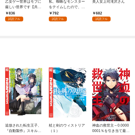
乙女ゲー世界はモブに
私、蜘蛛なモンスター
美人女上司滝沢さん
厳しい世界です【共和
をテイムしたので、ス
国編】 ０１
パイダーシルクで裁縫
836
792
682
を頑張ります！ 1
試読フル
試読フル
試読フル
追放された転生王子、
杖と剣のウィストリア
神血の救世主～0.0000
『自動製作』スキルで
（１）
0001％を引き当て最強