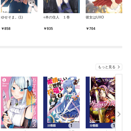
ゆせそま。(1)
○本の住人 １巻
彼女はUXO
858
935
704
もっと見る