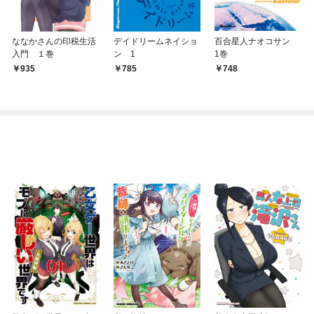
ななかさんの印税生活
デイドリームネイショ
百合星人ナオコサン
入門 １巻
ン 1
1巻
935
785
748