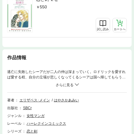
550
試し読み
カートへ
作品情報
逃亡に失敗したシーアだが二人の仲は深まっていく。ロドリックを愛すれ
ば愛する程、自分の立場が悲しくなってくるシーアは国へ帰してもらうこ
とを決心した。国へ戻ったシーアとまるで運命のように再会するロドリッ
ク。シーアは彼の子供を妊娠していた。さらに、シーアがベラミー卿の娘
であったことが判明し!?
著者
エリザベス･メイン
はやさかあみい
出版社
SBCr
ジャンル
女性マンガ
レーベル
ハーレクインコミックス
シリーズ
恋と剣