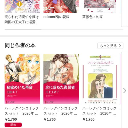
売られた辺境伯令嬢は
noicomi鬼の花嫁
薔薇色ノ約束
無垢
隣国の王太子に溺愛さ
れる
同じ作者の本
もっと見る
ハーレクインコミック
ハーレクインコミック
ハーレクインコミック
ハー
ス セット 2026年 vo
ス セット 2026年 vo
ス セット 2026年 vo
ス 
l.1080
l.927
l.916
l.78
1,760
1,760
1,760
9
新着