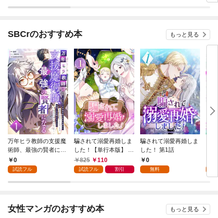
SBCrのおすすめ本
もっと見る
万年ヒラ教師の支援魔
騙されて溺愛再婚しま
騙されて溺愛再婚しま
ヒト
術師、最強の賢者にな
した！【単行本版】 1
した！ 第1話
る～不人気の支援魔術
巻
0
825
110
0
0
師は給料泥棒だと魔術
試読フル
試読フル
割引
無料
試
大学をクビになった
が、出世した元教え子
たちのおかげで何も困
らない件～ 第1話
女性マンガのおすすめ本
もっと見る