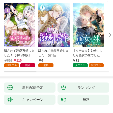
騙されて溺愛再婚しま
騙されて溺愛再婚しま
【タテヨミ】1.転生し
【タ
した！【単行本版】 1
した！ 第1話
たら悪女の妹でした
の私
巻
825
110
0
71
7
試読フル
割引
無料
タテヨミ
試読フル
タ
新刊配信予定
ランキング
キャンペーン
無料