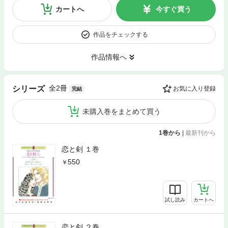
カートへ
今すぐ買う
作品をチェックする
作品情報へ
全2冊
シリーズ
お気に入り登録
完結
未購入巻をまとめて買う
1巻から
|
最新刊から
恋と剣 １巻
550
試し読み
カートへ
恋と剣 ２巻