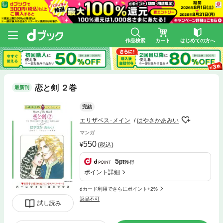
作品検索
カート
はじめての方へ
恋と剣 ２巻
最新刊
完結
エリザベス･メイン
はやさかあみい
マンガ
550
(税込)
5
pt
獲得
ポイント詳細
dカード利用でさらにポイント+2%
返品不可
試し読み