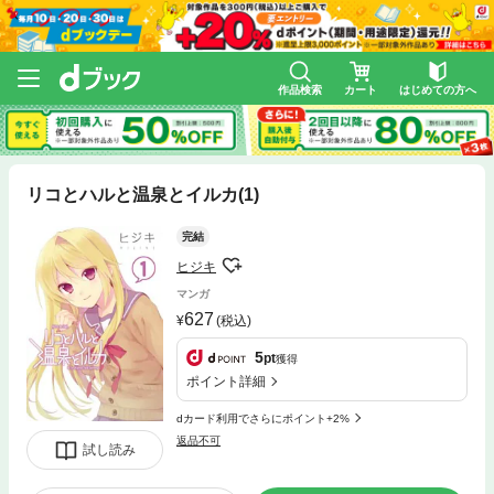
作品検索
カート
はじめての方へ
リコとハルと温泉とイルカ(1)
完結
ヒジキ
マンガ
627
(税込)
5
pt
獲得
ポイント詳細
dカード利用でさらにポイント+2%
返品不可
試し読み