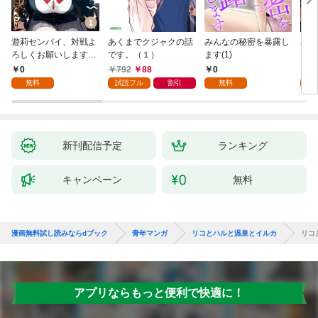
遊莉センパイ、対戦よ
あくまでクジャクの話
みんなの秘密を暴露し
異世
ろしくお願いします。
です。（１）
ます(1)
1
0
792
88
0
7
無料
試読フル
割引
無料
試
新刊配信予定
ランキング
キャンペーン
無料
漫画無料試し読みならdブック
青年マンガ
リコとハルと温泉とイルカ
リコ
アプリならもっと便利で快適に！