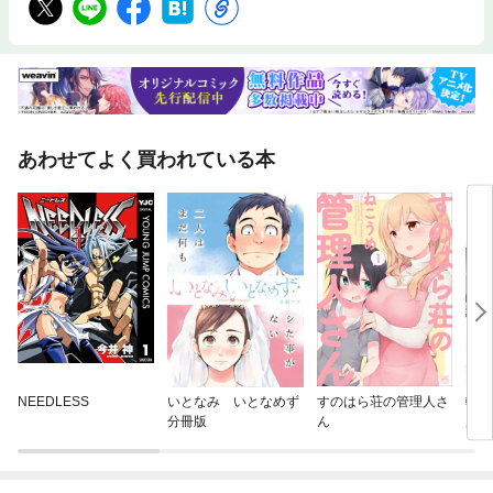
あわせてよく買われている本
NEEDLESS
いとなみ いとなめず
すのはら荘の管理人さ
転生
分冊版
ん
魔法