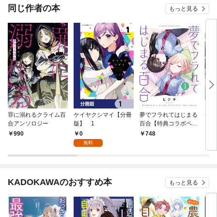
同じ作者の本
もっと見る
罪に溺れるクライム百
ケイヤクシマイ【分冊
夢でフラれてはじまる
ケイ
合アンソロジー
版】 1
百合【特典コラボペー
パー付】 (1)
0
990
748
7
無料
KADOKAWAのおすすめ本
もっと見る