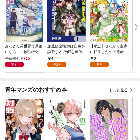
おっさん異世界で最強
創造錬金術師は自由を
【単話】せっかく農家
夫は
になる ～物理特化の
謳歌する 故郷を追放さ
に転生したので勇者は
【分
覚醒者～
れたら、魔王のお膝元
目指しません【第1
1,430
715
0
0
0
で超絶効果のマジック
話】
割引
無料
無料
アイテム作り放題にな
りました【分冊版】
1
青年マンガのおすすめ本
もっと見る