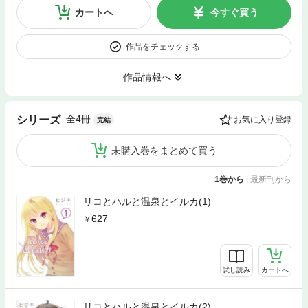
カートへ
今すぐ買う
作品をチェックする
作品情報へ
全4冊
シリーズ
お気に入り登録
完結
未購入巻をまとめて買う
1巻から
|
最新刊から
リコとハルと温泉とイルカ(1)
627
試し読み
カートへ
リコとハルと温泉とイルカ(2)