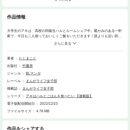
作品情報
大学生のアキは、高校の同級生ハルとルームシェア中。暖かみのある一軒
家で、今日も二人揃っておいしくご飯をいただきます！誰よりも近い距離
のアキとハルが送るほっこりご飯男子コミックスタートです☆ ※この
【連載版】15はまんがライフ女子部にて配信していた最終第29話が収録さ
れています。
著者
たじまこと
出版社
竹書房
ジャンル
BLマンガ
レーベル
まんがライフ女子部
掲載誌
まんがライフ女子部
シリーズ
アキはハルとごはんを食べたい 【連載版】
電子版配信開始日
2022/12/23
ファイルサイズ
4.78 MB
作品をシェアする