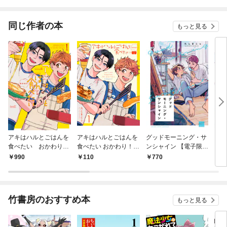
同じ作者の本
もっと見る
アキはハルとごはんを
アキはハルとごはんを
グッドモーニング・サ
グッ
食べたい おかわり！
食べたい おかわり！
ンシャイン 【電子限定
ンシ
【電子限定特典付き】
【連載版】1
特典付き】
版】
990
110
770
1
（1）
竹書房のおすすめ本
もっと見る