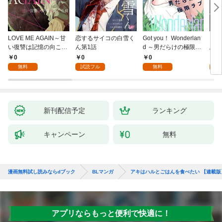
LOVE ME AGAIN～甘
恋するサイコの白雪く
Got you！ Wonderlan
ビバ
い復讐は記憶の向こう
ん第1話
d ～男だらけの極限ラ
鳥は
側～(1)
ブ～(1)
【全
0
0
0
0
無料
試読フル
無料
新刊配信予定
ランキング
キャンペーン
無料
漫画無料試し読みならdブック
BLマンガ
アキはハルとごはんを食べたい 【連載版
アプリならもっと便利で快適に！