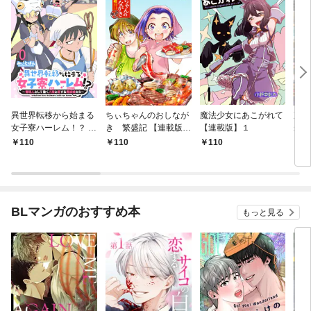
異世界転移から始まる
ちぃちゃんのおしなが
魔法少女にあこがれて
東京
女子寮ハーレム！？ ～
き 繁盛記 【連載版】
【連載版】１
から
管理人として働く人間
１
冒険
110
110
110
1
と恋する魔族娘たち～
ダン
【連載版】０
なっ
【連
BLマンガのおすすめ本
もっと見る