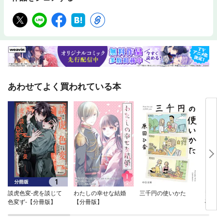
あわせてよく買われている本
談虎色変-虎を談じて
わたしの幸せな結婚
三千円の使いかた
斎藤
色変ず-【分冊版】
【分冊版】
破れ