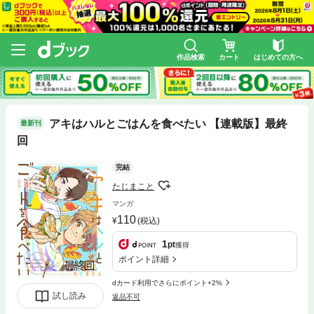
作品検索
カート
はじめての方へ
アキはハルとごはんを食べたい 【連載版】最終
最新刊
回
完結
たじまこと
マンガ
110
(税込)
1
pt
獲得
ポイント詳細
dカード利用でさらにポイント+2%
試し読み
返品不可