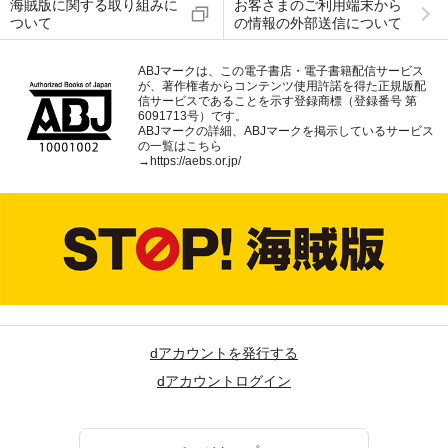
海賊版に関する取り組みに
お客さまのご利用端末から
ついて
の情報の外部送信について
ABJマークは、この電子書店・電子書籍配信サービス
が、著作権者からコンテンツ使用許諾を得た正規版配
信サービスであることを示す登録商標（登録番号 第
6091713号）です。
ABJマークの詳細、ABJマークを掲示しているサービス
の一覧はこちら
→
https://aebs.or.jp/
dアカウントを発行する
dアカウントログイン