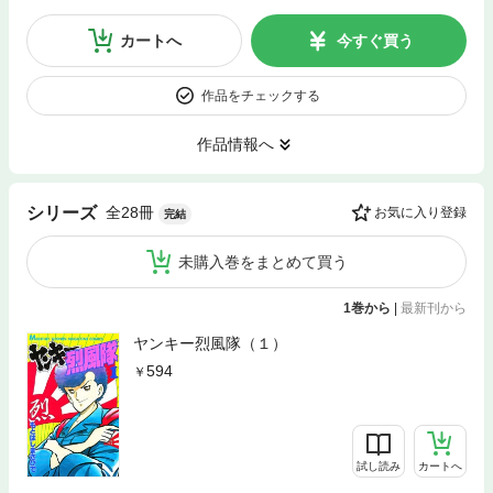
カートへ
今すぐ買う
作品をチェックする
作品情報へ
全28冊
シリーズ
お気に入り登録
完結
未購入巻をまとめて買う
1巻から
|
最新刊から
ヤンキー烈風隊（１）
594
試し読み
カートへ