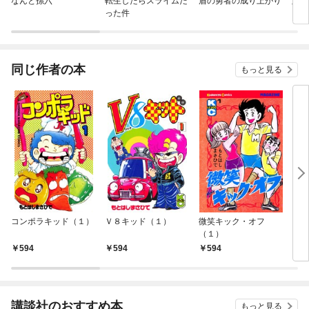
なんと孫六
転生したらスライムだ
盾の勇者の成り上がり
六道
った件
同じ作者の本
もっと見る
コンポラキッド（１）
Ｖ８キッド（１）
微笑キック・オフ
コン
（１）
594
594
594
5
講談社のおすすめ本
もっと見る