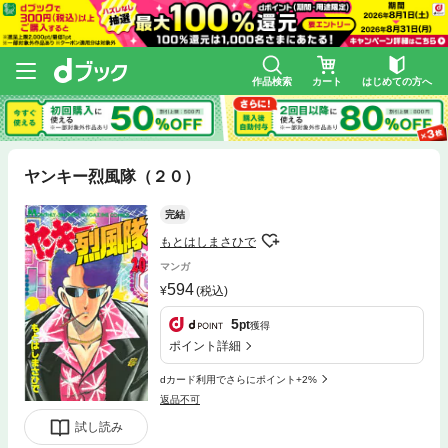
作品検索
カート
はじめての方へ
ヤンキー烈風隊（２０）
完結
もとはしまさひで
マンガ
594
(税込)
5
pt
獲得
ポイント詳細
dカード利用でさらにポイント+2%
返品不可
試し読み