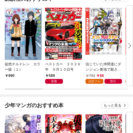
徒然チルドレン カラ
ベストカー ２０２６
信じていた仲間達にダ
魔女
ー版（１）
年 ９月１０日号
ンジョン奥地で殺され
かけたがギフト『無限
589
792
88
7
990
ガチャ』でレベル９９
新着
試読フル
割引
試
９９の仲間達を手に入
れて元パーティーメン
バーと世界に復讐＆
『ざまぁ！』します！
少年マンガのおすすめ本
もっと見る
（１）