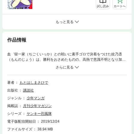
試し読み
カートへ
もっと見る
作品情報
血゛獄一家（ぢごくいっか）との戦いに素手ゴロで決着をつけた紋乃丞
（もんのじょう）は、勝利をおさめたものの、高熱で意識不明となり加瀬
美鈴（かせみすず）の邸宅に運ばれた。そのころ、紋乃丞を血゛獄一家の
総長に迎えるため如月（きさらぎ）と石松（いしまつ）が、烈風隊本拠地
を訪れていた！！さらに紋乃丞とともに軟禁状態にある竜二（りゅうじ）
を救出するために花岡連合までもが動き出して……！？
著者
もとはしまさひで
出版社
講談社
ジャンル
少年マンガ
掲載誌
月刊少年マガジン
シリーズ
ヤンキー烈風隊
電子版配信開始日
2019/12/24
ファイルサイズ
38.94 MB