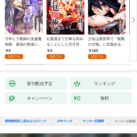
万年ヒラ教師の支援魔
社畜過ぎて仕事を辞め
少女は異世界で『殺戮
魔王
術師、最強の賢者にな
ることにした天才宮廷
の才能』に目覚める
者パ
る～不人気の支援魔術
魔術師～辺境の地でス
(話売り) #1
やっ
0
0
165
2
師は給料泥棒だと魔術
ローライフを夢見る
試読フル
試読フル
試読フル
大学をクビになった
が、不届き者を倒して
が、出世した元教え子
いたら『最果ての魔
たちのおかげで何も困
女』と呼ばれるように
らない件～ 第1話
なる～ 第1話
新刊配信予定
ランキング
キャンペーン
無料
漫画無料試し読みならdブック
少年マンガ
ヤンキー烈風隊
ヤンキー烈風隊