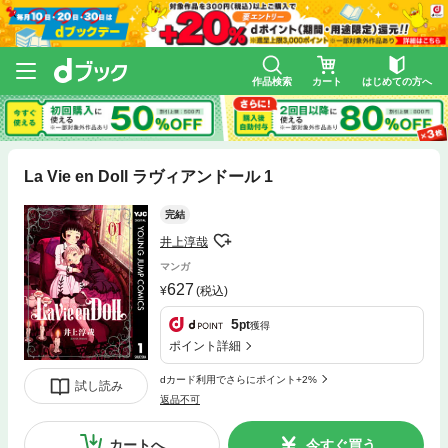
作品検索
カート
はじめての方へ
La Vie en Doll ラヴィアンドール 1
完結
井上淳哉
マンガ
627
(税込)
5
pt
獲得
ポイント詳細
dカード利用でさらにポイント+2%
試し読み
返品不可
カートへ
今すぐ買う