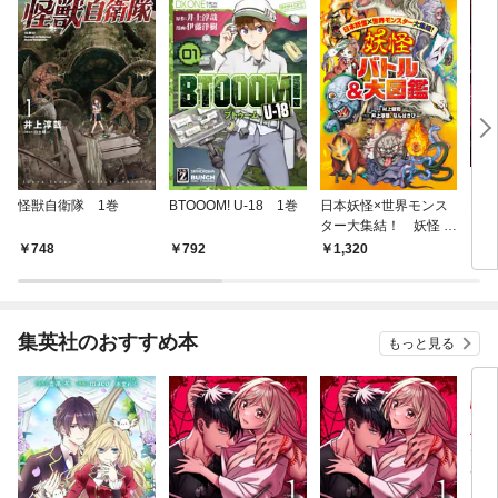
怪獣自衛隊 1巻
BTOOOM! U-18 1巻
日本妖怪×世界モンス
La 
ター大集結！ 妖怪 バ
アン
トル＆大図鑑
748
792
1,320
6
集英社のおすすめ本
もっと見る