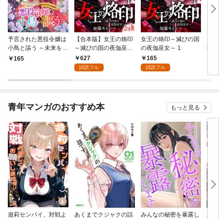
予言された悪役令嬢は
【合本版】女王の烙印
女王の烙印～滅びの国
【単
小鳥と謳う ～未来を知
～滅びの国の夜伽巫女
の夜伽巫女～ 1
熟れ
る専属執事に「君を救
～ 1
たり
627
165
165
1
う」と言われました～
試読フル
試読フル
分冊版 第1話
青年マンガのおすすめ本
もっと見る
遊莉センパイ、対戦よ
あくまでクジャクの話
みんなの秘密を暴露し
異世