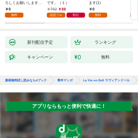
ろしくお願いします。
です。（１）
ます(1)
1
0
792
88
0
7
無料
試読フル
割引
無料
試
新刊配信予定
ランキング
キャンペーン
無料
漫画無料試し読みならdブック
青年マンガ
La Vie en Doll ラヴィアンドール
アプリならもっと便利で快適に！