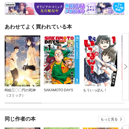
あわせてよく買われている本
時給三〇〇円の死神
SAKAMOTO DAYS
もういっぽん！
新し
（コミック）
同じ作者の本
もっと見る