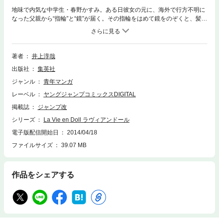
地味で内気な中学生・春野かすみ。ある日彼女の元に、海外で行方不明に
なった父親から“指輪”と“鏡”が届く。その指輪をはめて鏡をのぞくと、髪や
瞳の色が変わり、強気で快活なもう一人の「かすみ」が目を覚ました！
そんな中、指輪と鏡を狙う聖女子と呼ばれる少女がかすみの学校を襲撃し
て…!? 衝撃のリアル魔法少女ストーリーが始まる──!!
著者
井上淳哉
出版社
集英社
ジャンル
青年マンガ
レーベル
ヤングジャンプコミックスDIGITAL
掲載誌
ジャンプ改
シリーズ
La Vie en Doll ラヴィアンドール
電子版配信開始日
2014/04/18
ファイルサイズ
39.07 MB
作品をシェアする