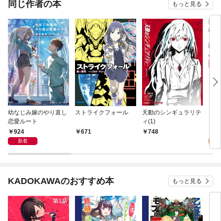
同じ作者の本
もっと見る
幼なじみ嫁のやり直し
ストライクフォール
天動のシンギュラリテ
ＩＳ
恋愛ルート
ィ(1)
ト・
924
6
671
748
新着
試
KADOKAWAのおすすめ本
もっと見る