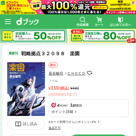
作品検索
カート
はじめての方へ
戦略拠点３２０９８ 楽園
最新刊
割引
長谷敏司
ＣＨＯＣＯ
ノベル
110
(税込)
440
(2026/08/13まで)
1
pt
獲得
ポイント詳細
dカード利用でさらにポイント+2%
試し読み
返品不可