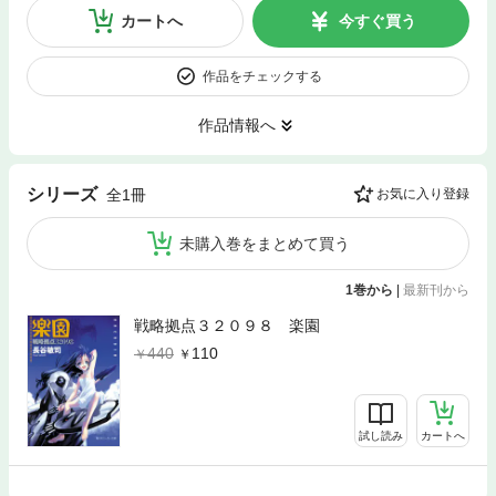
カートへ
今すぐ買う
作品をチェックする
作品情報へ
シリーズ
全1冊
お気に入り登録
未購入巻をまとめて買う
1巻から
|
最新刊から
戦略拠点３２０９８ 楽園
440
110
試し読み
カートへ