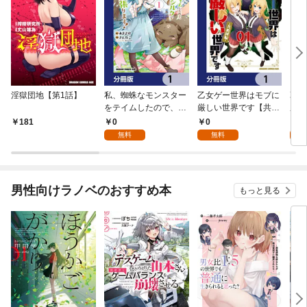
淫獄団地【第1話】
私、蜘蛛なモンスター
乙女ゲー世界はモブに
乙女
をテイムしたので、ス
厳しい世界です【共和
厳し
パイダーシルクで裁縫
国編】【分冊版】 1
国
0
0
8
181
を頑張ります！【分冊
無料
無料
試
版】 1
男性向けラノベのおすすめ本
もっと見る