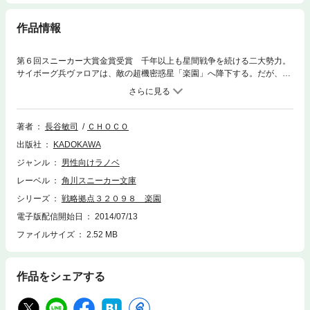
作品情報
第６回スニーカー大賞金賞受賞 千年以上も星間戦争を続ける二大勢力。
サイボーグ兵ヴァロアは、敵の超機密惑星「楽園」へ降下する。だが、そ
こにいたのは、敵方の兵士一人と少女マリアだけだった。期待のＳＦロマ
ン
著者
長谷敏司
ＣＨＯＣＯ
出版社
KADOKAWA
ジャンル
男性向けラノベ
レーベル
角川スニーカー文庫
シリーズ
戦略拠点３２０９８ 楽園
電子版配信開始日
2014/07/13
ファイルサイズ
2.52 MB
作品をシェアする