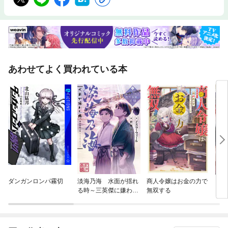
あわせてよく買われている本
ダンガンロンパ霧切
淡海乃海 水面が揺れ
商人令嬢はお金の力で
「転
る時～三英傑に嫌われ
無双する
シリ
た不運な男、朽木基綱
の逆襲～