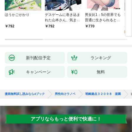
ほうかごがかり
デスゲームに巻き込ま
男女比1：5の世界でも
戦地
れた山本さん、気まま
普通に生きられると思
カシ
にゲームバランスを崩
った？ ～激重感情な
活を
8
792
792
770
壊させる【電子特別
彼女たちが無自覚男子
特典
試
版】
に翻弄されたら～
新刊配信予定
ランキング
キャンペーン
無料
漫画無料試し読みならdブック
男性向けラノベ
戦略拠点３２０９８ 楽園
アプリならもっと便利で快適に！