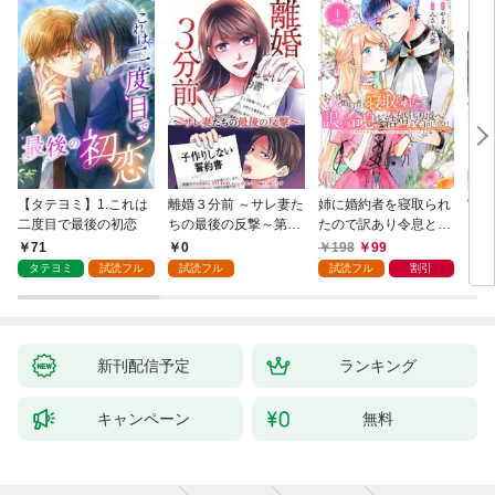
【タテヨミ】1.これは
離婚３分前 ～サレ妻た
姉に婚約者を寝取られ
実は
二度目で最後の初恋
ちの最後の反撃～第1
たので訳あり令息と結
した
話
婚して辺境へと向かい
から
71
0
198
99
2
ます ～苦労の先に待っ
（1
タテヨミ
試読フル
試読フル
試読フル
割引
ていたのは、まさかの
溺愛と幸せでした～
【分冊版】 1
新刊配信予定
ランキング
キャンペーン
無料