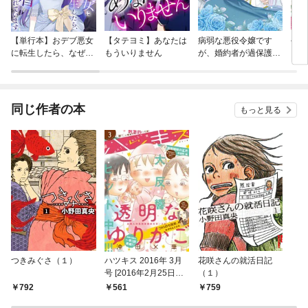
【単行本】おデブ悪女
【タテヨミ】あなたは
病弱な悪役令嬢です
公爵
に転生したら、なぜか
もういりません
が、婚約者が過保護す
当た
ラスボス王子様に執着
ぎて逃げ出したい(私
されています
たち犬猿の仲でしたよ
ね！？)
同じ作者の本
もっと見る
つきみぐさ（１）
ハツキス 2016年 3月
花咲さんの就活日記
号 [2016年2月25日発
（１）
売]
792
561
759