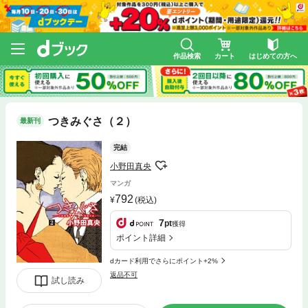
作品検索
カート
はじめての方へ
つきみぐさ（２）
最新刊
完結
小野田真央
マンガ
792
(税込)
7
pt
獲得
ポイント詳細
dカード利用でさらにポイント+2%
返品不可
試し読み