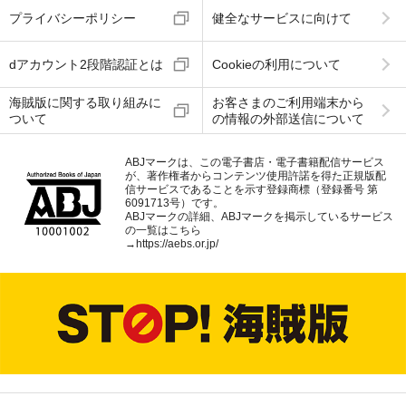
プライバシーポリシー
健全なサービスに向けて
dアカウント2段階認証とは
Cookieの利用について
海賊版に関する取り組みに
お客さまのご利用端末から
ついて
の情報の外部送信について
ABJマークは、この電子書店・電子書籍配信サービス
が、著作権者からコンテンツ使用許諾を得た正規版配
信サービスであることを示す登録商標（登録番号 第
6091713号）です。
ABJマークの詳細、ABJマークを掲示しているサービス
の一覧はこちら
→
https://aebs.or.jp/