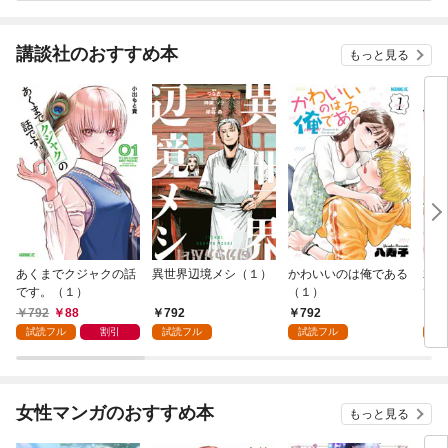
講談社のおすすめ本
もっと見る
あくまでクジャクの話
異世界辺境メシ（１）
かわいいのは俺である
君が
です。（１）
（１）
て 
792
88
792
792
2
試読フル
割引
試読フル
試読フル
試
女性マンガのおすすめ本
もっと見る