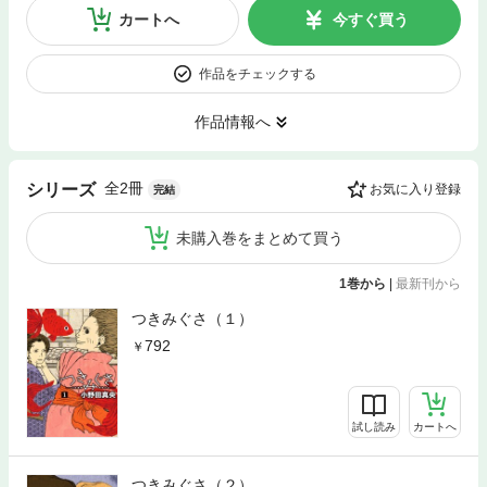
カートへ
今すぐ買う
作品をチェックする
作品情報へ
全2冊
シリーズ
お気に入り登録
完結
未購入巻をまとめて買う
1巻から
|
最新刊から
つきみぐさ（１）
792
試し読み
カートへ
つきみぐさ（２）