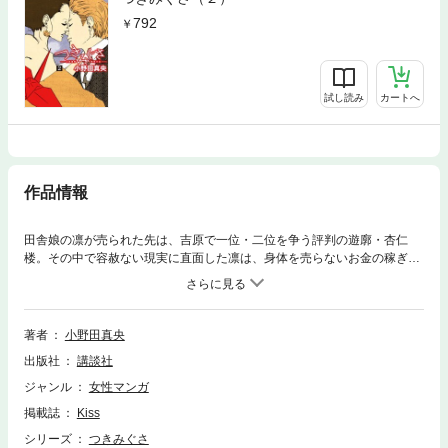
792
試し読み
カートへ
作品情報
田舎娘の凛が売られた先は、吉原で一位・二位を争う評判の遊廓・杏仁
楼。その中で容赦ない現実に直面した凛は、身体を売らないお金の稼ぎ方
を見つけると宣言した。前に進み続ける少女が辿りついた先は…!? 吉原
で生きる女たちの物語、堂々完結！
著者
小野田真央
出版社
講談社
ジャンル
女性マンガ
掲載誌
Kiss
シリーズ
つきみぐさ