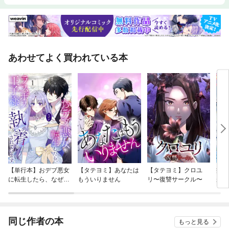
するぜタランチュラが死んだ日人間の警戒色人生で一番高い買い物得意じ
ゃないことをやるという特技クリスマスが帰ってきた来年はどんな年にし
ようか100周年まで愛を込めて目に見える笑い声手紙 ～拝啓十四の君へ
～宇宙の果てまで、君はかわいいDr.Shinoharaと呼ばれたいホットパン
ツ、何歳まで穿いていい？世界一の目玉焼きを作りに何かを育てている父
と子と私今日も劇場の前で来世で猫を飼う「そのとき」が入学式その腕は
あわせてよく買われている本
誰かを守るためにあとがき
【単行本】おデブ悪女
【タテヨミ】あなたは
【タテヨミ】クロユ
病弱
に転生したら、なぜか
もういりません
リ〜復讐サークル〜
が、
ラスボス王子様に執着
ぎて
されています
たち
ね！
同じ作者の本
もっと見る