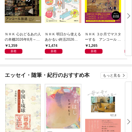
ＮＨＫ 心おどるあの人
ＮＨＫ 明日から使える
ＮＨＫ ３か月でマスタ
ＮＨ
の本棚2026年8月～9
あかるい終活2026年8
ーする アンコール 世
名著
月
月～9月
界史2026年8月
ン 
1,359
1,474
1,265
6
宣言
新着
新着
新着
エッセイ・随筆・紀行のおすすめ本
もっと見る