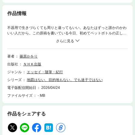
作品情報
不器用で生きづらくても周りと違ってもいい。あなたはずっと誰かのかわ
いい人だから。この原稿を書いている今日、初めてペットボトルの正しい
開け方を知った。この日まで、ずっと小指と薬指で開けていたから、薬指
の付け根のタコが痛くて、ペットボトルという容器がうっすら嫌いだっ
た。今は、毎日何かをうっすら嫌わなくて済むことの心地よさを噛み締め
ている――博識で屈託のないキャラクターで親しまれている篠原かをりさ
著者
篠原かをり
ん。小学校時代は学校が嫌いで不登校だったり、落とし物ばかりしていた
出版社
ＮＨＫ出版
り、周囲との違和感を感じていた。実はとても不器用でコンプレックスも
多かったという。それでも、ユニークで情愛深い両親や、一生つきあって
ジャンル
エッセイ・随筆・紀行
いきたい友人達、生涯の伴侶と出会い、「動物が好き」「昆虫が好き」と
シリーズ
地図はない、目的地もない、でも迷子ではない
好きなことを追求して今の自分にたどり着いた。彼女ならではの個性あふ
れる視点で日々の出来事や、愛情あふれる子育て、自身にとっての理想の
電子版配信開始日
2026/04/24
家族のあり方などを綴る。作家・文化昆虫学者の篠原さんが、初めてパー
ファイルサイズ
- MB
ソナルな面ををつまびらかに著したエッセイ集。ファンのみならず、将来
に不安を感じる若い世代、子育て中の方にもぜひ薦めたい一冊。【内容】
人生が始まる音がした結婚のこと君につなげるための物語病めるときも健
作品をシェアする
やかなるときも好きになるために生まれてきた改姓のこと来れネクストジ
ェネレーション世界ふしぎ思い出グルメさよなら大好きな人拝啓 明日の
私へ男装の変人まだ見つけられるのを待っているふしぎがあるI’llbeback.G
oodMorningtoAll.ただいま世界人生でしたい100のコト新メンバーを紹介