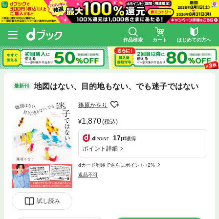
作品検索
カート
はじめての方へ
地図はない、目的地もない、でも迷子ではない
最新刊
篠原かをり
1,870
(税込)
17
pt
獲得
ポイント詳細
dカード利用でさらにポイント+2%
返品不可
試し読み