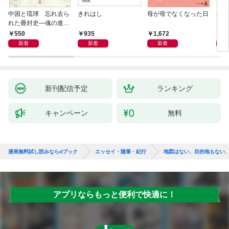
中国と琉球 忘れ去ら
きれはし
母が母でなくなった日
老い
れた冊封史―魂の進化
―
550
935
1,672
1,
新着
新着
新着
新刊配信予定
ランキング
キャンペーン
無料
漫画無料試し読みならdブック
エッセイ・随筆・紀行
地図はない、目的地もない
アプリならもっと便利で快適に！