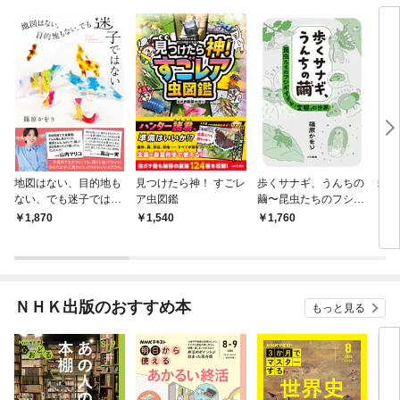
地図はない、目的地も
見つけたら神！ すごレ
歩くサナギ、うんちの
雑学
ない、でも迷子ではな
ア虫図鑑
繭〜昆虫たちのフシギ
ズ1
い
すぎる「変態」の世界
1,870
1,540
1,760
1,
ＮＨＫ出版のおすすめ本
もっと見る