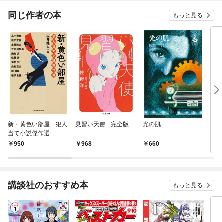
同じ作者の本
もっと見る
新・黄色い部屋 犯人
見習い天使 完全版
光の肌
賭の
当て小説傑作選
950
968
660
6
講談社のおすすめ本
もっと見る