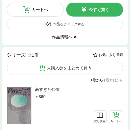
カートへ
今すぐ買う
作品をチェックする
作品情報へ
シリーズ
全1冊
お気に入り登録
未購入巻をまとめて買う
1巻から
|
最新刊から
高すぎた代償
660
試し読み
カートへ