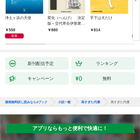
浄土ヶ浜の天使
変化（へんげ） 決定
手下は犬だけ
マリ
版～交代寄合伊那衆異
聞（1）～
550
1,
880
814
新着
新刊配信予定
ランキング
キャンペーン
無料
漫画無料試し読みならdブック
小説一般
高すぎた代償
高すぎた代償
アプリならもっと便利で快適に！