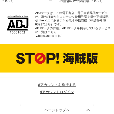
ついて
の情報の外部送信について
ABJマークは、この電子書店・電子書籍配信サービス
が、著作権者からコンテンツ使用許諾を得た正規版配
信サービスであることを示す登録商標（登録番号 第
6091713号）です。
ABJマークの詳細、ABJマークを掲示しているサービス
の一覧はこちら
→
https://aebs.or.jp/
dアカウントを発行する
dアカウントログイン
ページトップへ