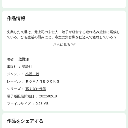
作品情報
失業した久世は、元上司の未亡人・治子が経営する連れ込み旅館に居候し
ている。ひも生活の慰みにと、客室に集音機を仕込んで盗聴しているうち
に、ある会社の労組絡みの無理心中事件に不審な点があることを知った。
好奇心を覚えた久世は、私立探偵を名乗り、治子とともに関係者を調べ始
めるが……。昭和３０年代の東京を舞台にした長編ミステリー。
著者
佐野洋
出版社
講談社
ジャンル
小説一般
レーベル
ＲＯＭＡＮＢＯＯＫＳ
シリーズ
高すぎた代償
電子版配信開始日
2022/02/18
ファイルサイズ
0.28 MB
作品をシェアする