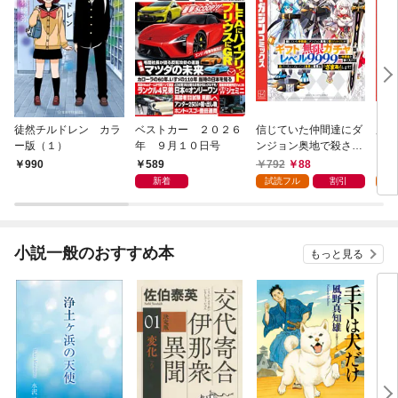
徒然チルドレン カラ
ベストカー ２０２６
信じていた仲間達にダ
魔女
ー版（１）
年 ９月１０日号
ンジョン奥地で殺され
かけたがギフト『無限
589
792
88
7
990
ガチャ』でレベル９９
新着
試読フル
割引
試
９９の仲間達を手に入
れて元パーティーメン
バーと世界に復讐＆
『ざまぁ！』します！
小説一般のおすすめ本
もっと見る
（１）