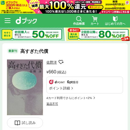
作品検索
カート
はじめての方へ
高すぎた代償
最新刊
佐野洋
660
(税込)
6
pt
獲得
ポイント詳細
dカード利用でさらにポイント+2%
返品不可
試し読み