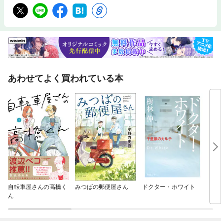
あわせてよく買われている本
自転車屋さんの高橋く
みつばの郵便屋さん
ドクター・ホワイト
きの
ん