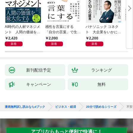
AI時代の人材マネジメ
感性を言葉にする
パナソニック コネク
「使
ント 人間の価値を最
「自分の言葉」で生き
ト 大企業をいかに変
ステ
大化する条件
るための教科書
えるか
成功
2,420
2,090
2,200
5
新着
新着
新着
新刊配信予定
ランキング
キャンペーン
無料
漫画無料試し読みならdブック
ビジネス・経済
20分で読めるシリーズ
不安
アプリならもっと便利で快適に！