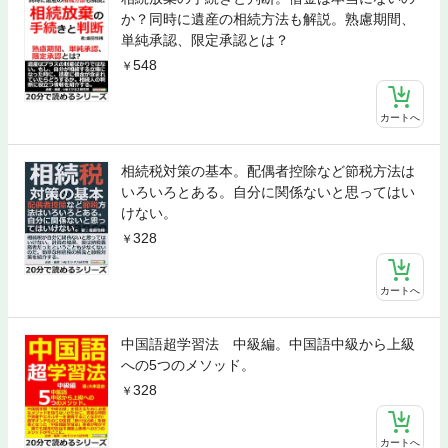
か？同時に遺産の相続方法も解説。熟慮期間、
単純承認、限定承認とは？
548
カートへ
相続税対策の基本。配偶者控除など節税方法は
いろいろとある。自分に関係ないと思ってはい
けない。
328
カートへ
中国語超学習法 中級編。中国語中級から上級
への5つのメソッド。
328
カートへ