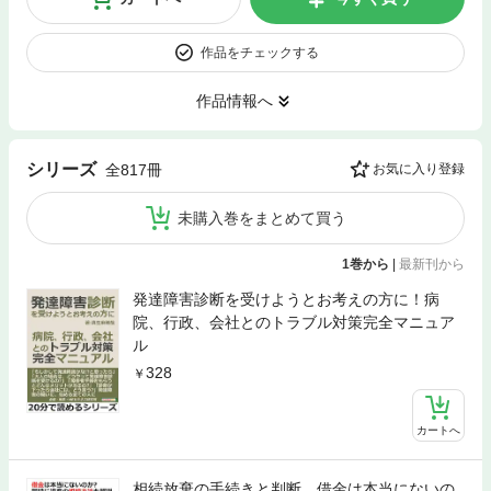
作品をチェックする
作品情報へ
シリーズ
全817冊
お気に入り登録
未購入巻をまとめて買う
1巻から
|
最新刊から
発達障害診断を受けようとお考えの方に！病
院、行政、会社とのトラブル対策完全マニュア
ル
328
カートへ
相続放棄の手続きと判断。借金は本当にないの