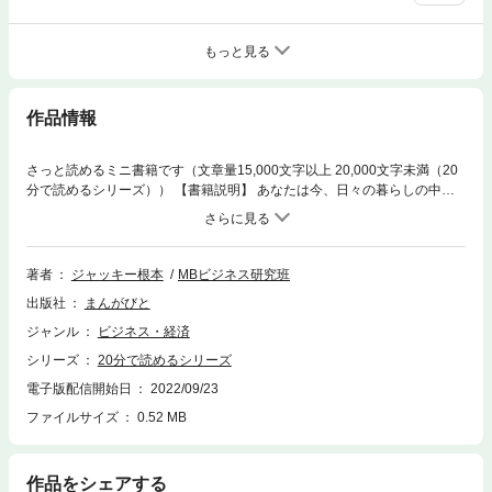
もっと見る
作品情報
さっと読めるミニ書籍です（文章量15,000文字以上 20,000文字未満（20
分で読めるシリーズ）） 【書籍説明】 あなたは今、日々の暮らしの中で
不安を感じて気分が塞ぎ込んでしまうことはあるだろうか？ もしそうだと
したらあなたはどんな方法でその不安と向き合い、前を向いて生きていこ
うとしているのだろうか？ 現在日本は不況が三十年間近く続き、日本経済
の未来は悲観論が支配している状況である。 おまけにコロナ禍である。
著者
ジャッキー根本
MBビジネス研究班
そんな社会的要因だけでないだろうが、今の日本で不安を感じている人は
出版社
まんがびと
多いようだ。 そして不安に苛まれた結果として自ら命を絶ってしまう人も
この時代には非常に増えているという。 それは個人的にはかなり勿体ない
ジャンル
ビジネス・経済
行為だと思う。 ただかくいう私も学生時代や二十代前半には自分の人生の
シリーズ
20分で読めるシリーズ
前途に大きな不安を感じ、気が滅入りかけていた時期があった。 だが私は
読書をすることによってその時期を乗り越え、大局観のようなものを身に
電子版配信開始日
2022/09/23
つけた結果として不安は適度に解消され、自分の人生にも希望を持てるよ
ファイルサイズ
0.52 MB
うになり、今では毎日充実して暮らしているようにもなっている。 今回は
私がどのようにして読書をする習慣が身に付き、どのようなジャンルの本
を読むことによって不安が和らいでいったかについて詳しく記してみたい
作品をシェアする
と思う。 たかが読書と思う勿れ、である。 【目次抜粋】 ・二十三歳の時