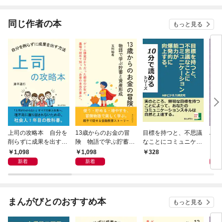
同じ作者の本
もっと見る
上司の攻略本 自分を
13歳からのお金の冒
目標を持つと、不思議
Al 
削らずに成果を出す方
険 物語で学ぶ貯蓄と
なことにコミュニケー
メロ
法
資産形成
ション能力が爆発的に
1,098
1,098
1,
328
向上する。
新着
新着
まんがびとのおすすめ本
もっと見る