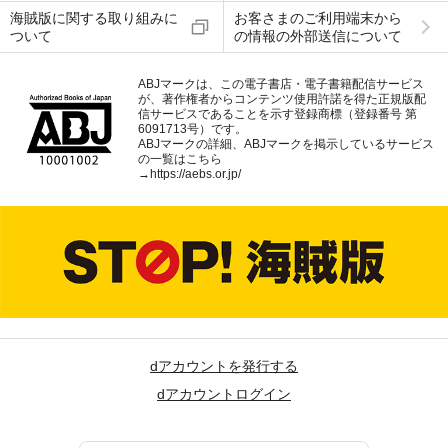
海賊版に関する取り組みに
お客さまのご利用端末から
ついて
の情報の外部送信について
ABJマークは、この電子書店・電子書籍配信サービス
が、著作権者からコンテンツ使用許諾を得た正規版配
信サービスであることを示す登録商標（登録番号 第
6091713号）です。
ABJマークの詳細、ABJマークを掲示しているサービス
の一覧はこちら
→
https://aebs.or.jp/
dアカウントを発行する
dアカウントログイン