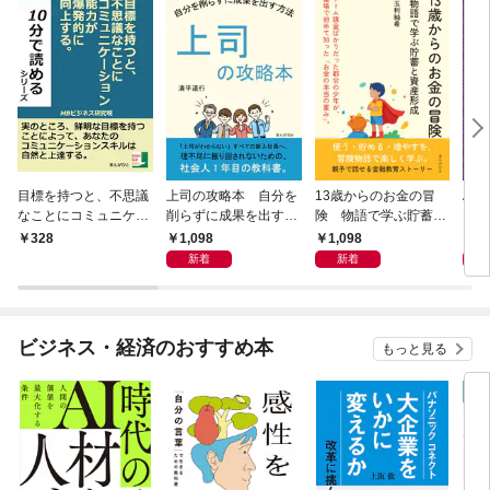
目標を持つと、不思議
上司の攻略本 自分を
13歳からのお金の冒
Al 
なことにコミュニケー
削らずに成果を出す方
険 物語で学ぶ貯蓄と
メロ
ション能力が爆発的に
法
資産形成
1,098
1,098
1,
328
向上する。
新着
新着
ビジネス・経済のおすすめ本
もっと見る