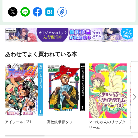
にある作品を読んだ事で小説に対する認識が一変した。 ・今の社会や時代
に不安が尽きないのなら、時代小説を読んで気を紛らわせるのもお勧め。
・資格試験の勉強をして参考書を読み込むことで、今の不安から逃れられ
るかもしれない。 ・自分が好きな人の自伝を読んで自分が今抱えている不
安の小ささを感じてみるのもいいかもしれない。 ・長い文章が苦手な人は
詩を読んでみるのもいいかもしれない。 【著者紹介】 ジャッキー根本
（ジャッキーネモト） 1992年生まれ。 高校在学中からプロレスラーを目
指し、養成所にも通ったもののデビューには至らず。 23歳の時に芥川賞
作家西村賢太の「苦役列車」を読み小説にハマり読書が趣味となった。 以
あわせてよく買われている本
来自分でも文章を書いてお金を稼いでみたいと思い始めライターの仕事を
始めた。
アイシールド21
高校鉄拳伝タフ
マコちゃんのリップク
売ら
リーム
隣国
れる