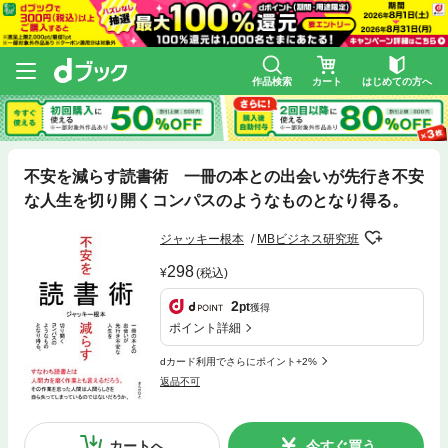
作品検索
カート
はじめての方へ
不安を減らす読書術 一冊の本との出会いが先行き不安
な人生を切り開くコンパスのようなものとなり得る。
ジャッキー根本
MBビジネス研究班
298
(税込)
2
pt
獲得
ポイント詳細
dカード利用でさらにポイント+2%
返品不可
カートへ
今すぐ買う