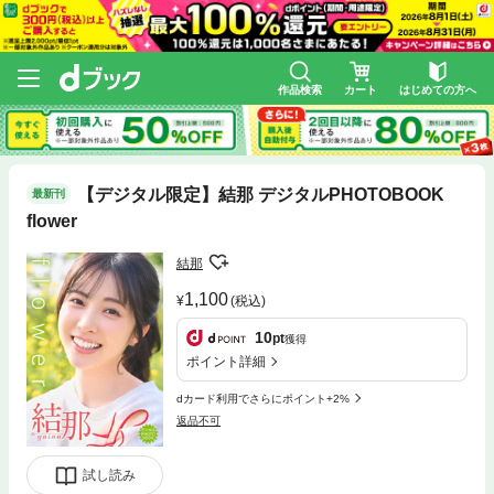
作品検索
カート
はじめての方へ
【デジタル限定】結那 デジタルPHOTOBOOK
最新刊
flower
結那
1,100
(税込)
10
pt
獲得
ポイント詳細
dカード利用でさらにポイント+2%
返品不可
試し読み