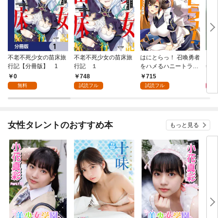
不老不死少女の苗床旅
不老不死少女の苗床旅
はにとらっ！ 召喚勇者
ダ・
行記【分冊版】 1
行記 １
をハメるハニートラッ
年9
プ包囲網 1
0
748
715
9
無料
試読フル
試読フル
女性タレントのおすすめ本
もっと見る