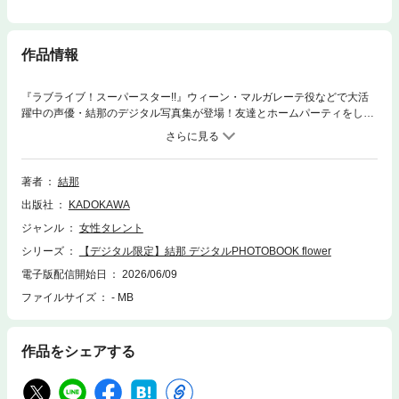
作品情報
『ラブライブ！スーパースター!!』ウィーン・マルガレーテ役などで大活
躍中の声優・結那のデジタル写真集が登場！友達とホームパーティをした
り、河原でスポーツをしたり、結那の素の表情がぎゅっと詰まった、ファ
ン必見の１冊です！※「月刊ドラゴンエイジ2026年7月号」未掲載の【オ
ールアザーカット】で構成しています。
著者
結那
出版社
KADOKAWA
ジャンル
女性タレント
シリーズ
【デジタル限定】結那 デジタルPHOTOBOOK flower
電子版配信開始日
2026/06/09
ファイルサイズ
- MB
作品をシェアする