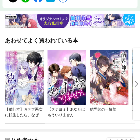
あわせてよく買われている本
【単行本】おデブ悪女
【タテヨミ】あなたは
結界師の一輪華
バッ
に転生したら、なぜか
もういりません
ロイ
ラスボス王子様に執着
今世
されています
りが
てく
OMI