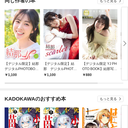
同じ作者の本
もっと見る
【デジタル限定】結那
【デジタル限定】結
【デジタル限定 YJ PH
【デ
デジタルPHOTOBOO
那 デジタルPHOTOB
OTO BOOK】結那写真
OT
K flower
OOK scarlet
集「美的生活」
集「
1,100
1,100
880
8
KADOKAWAのおすすめ本
もっと見る