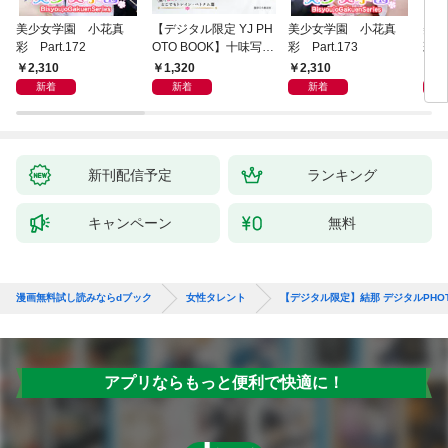
美少女学園 小花真
【デジタル限定 YJ PH
美少女学園 小花真
美少
彩 Part.172
OTO BOOK】十味写真
彩 Part.173
彩 P
集「続・『ぽみ』！？
2,310
1,320
2,310
2,
どこでもトレイン・ベ
新着
新着
新着
トナム篇」
新刊配信予定
ランキング
キャンペーン
無料
漫画無料試し読みならdブック
女性タレント
【デジタル限定】結那 デジタルPHOTOB
アプリならもっと便利で快適に！