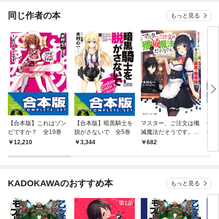
同じ作者の本
もっと見る
【合本版】これはゾン
【合本版】暗黒騎士を
マスター、ご注文は殲
俺は
ビですか？ 全19巻
脱がさないで 全5巻
滅魔法だそうです。
持っ
カフェのオーナー、実
12,210
3,344
682
6
は王国最高の魔導師
KADOKAWAのおすすめ本
もっと見る