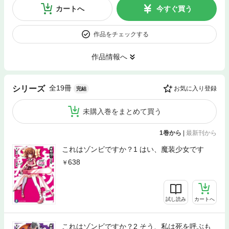
カートへ
今すぐ買う
作品をチェックする
作品情報へ
全19冊
シリーズ
お気に入り登録
完結
未購入巻をまとめて買う
1巻から
|
最新刊から
これはゾンビですか？1 はい、魔装少女です
638
試し読み
カートへ
これはゾンビですか？2 そう、私は死を呼ぶも