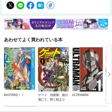
あわせてよく買われている本
BASTARD！！
ゲート 自衛隊 彼の
ULTRAMAN
軍オ
地にて、斯く戦えり
生し
軍隊
ゃい