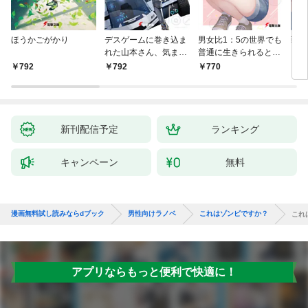
ほうかごがかり
デスゲームに巻き込ま
男女比1：5の世界でも
戦地
れた山本さん、気まま
普通に生きられると思
カシ
にゲームバランスを崩
った？ ～激重感情な
活を
792
792
770
8
壊させる【電子特別
彼女たちが無自覚男子
特典
版】
に翻弄されたら～
新刊配信予定
ランキング
キャンペーン
無料
漫画無料試し読みならdブック
男性向けラノベ
これはゾンビですか？
これ
アプリならもっと便利で快適に！