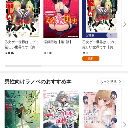
乙女ゲー世界はモブに
淫獄団地【第1話】
乙女ゲー世界はモブに
私、
厳しい世界です【共和
厳しい世界です【共和
をテ
国編】 ０１
国編】【分冊版】 1
パイ
0
0
836
181
を頑
無料
版】
男性向けラノベのおすすめ本
もっと見る