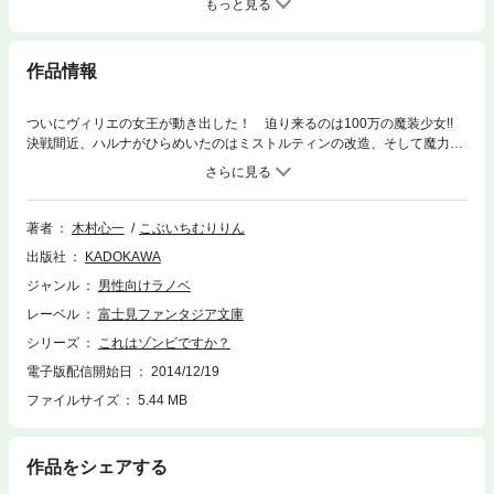
もっと見る
作品情報
ついにヴィリエの女王が動き出した！ 迫り来るのは100万の魔装少女!!
決戦間近、ハルナがひらめいたのはミストルティンの改造、そして魔力で
はなく“歩は気持ち悪い”という思念を利用することで!?
著者
木村心一
こぶいちむりりん
出版社
KADOKAWA
ジャンル
男性向けラノベ
レーベル
富士見ファンタジア文庫
シリーズ
これはゾンビですか？
電子版配信開始日
2014/12/19
ファイルサイズ
5.44 MB
作品をシェアする