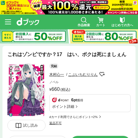
作品検索
カート
はじめての方へ
これはゾンビですか？17 はい、ボクは死にましぇん
完結
木村心一
こぶいちむりりん
ノベル
660
(税込)
6
pt
獲得
ポイント詳細
dカード利用でさらにポイント+2%
返品不可
試し読み