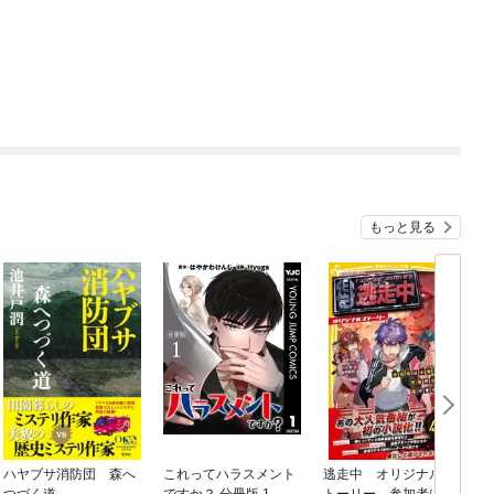
もっと見る
ハヤブサ消防団 森へ
これってハラスメント
逃走中 オリジナルス
つづく道
ですか？ 分冊版 1
トーリー 参加者は小