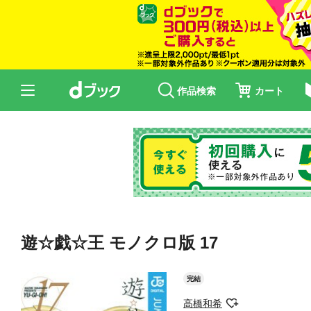
作品検索
カート
遊☆戯☆王 モノクロ版 17
完結
高橋和希