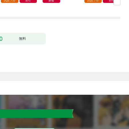
試読フル
割引
新着
試読フル
割引
無料