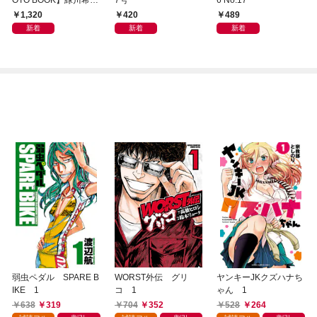
写真集「きらら、キラ
1,320
420
489
リ」
新着
新着
新着
弱虫ペダル SPARE B
WORST外伝 グリ
ヤンキーJKクズハナち
IKE 1
コ 1
ゃん 1
638
319
704
352
528
264