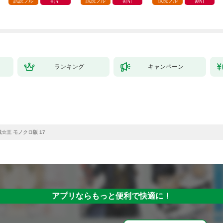
試読フル
割引
試読フル
割引
試読フル
割引
ランキング
キャンペーン
☆王 モノクロ版 17
アプリならもっと便利で快適に！