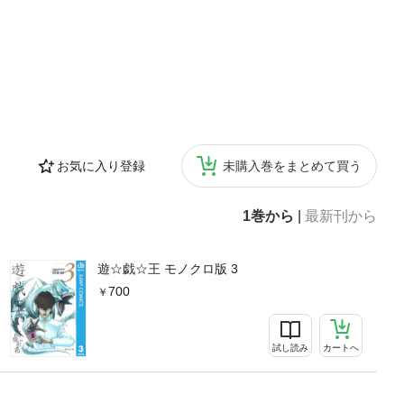
お気に入り登録
未購入巻をまとめて買う
1巻から
|
最新刊から
遊☆戯☆王 モノクロ版 3
700
試し読み
カートへ