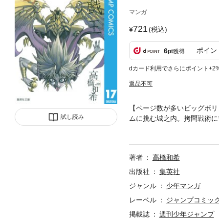
マンガ
721
(税込)
ポイン
6
pt
獲得
dカード利用でさらにポイント+2
返品不可
【ページ数が多いビッグボリ
試し読み
ムに挑む城之内。拷問戦術に
に見えた時、遂にマリクが「
著者
高橋和希
出版社
集英社
ジャンル
少年マンガ
レーベル
ジャンプコミックス
掲載誌
週刊少年ジャンプ