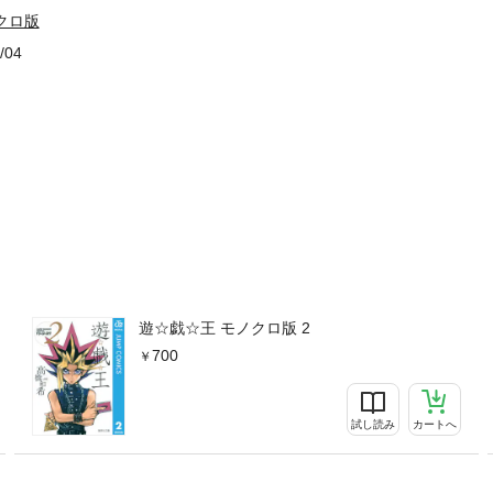
クロ版
/04
遊☆戯☆王 モノクロ版 2
700
試し読み
カートへ