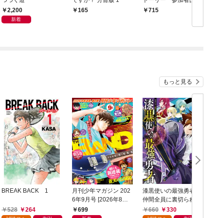
学生！？ 渋谷の街を
2,200
165
715
逃げまくれ！
新着
もっと見る
BREAK BACK 1
月刊少年マガジン 202
漆黒使いの最強勇者
6年9月号 [2026年8月6
仲間全員に裏切られた
日発売]
ので最強の魔物と組み
528
264
699
660
330
ます 1巻