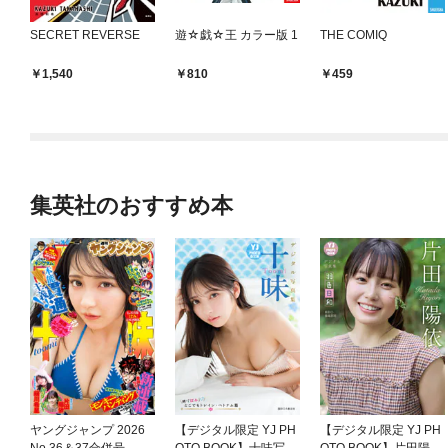
SECRET REVERSE
遊☆戯☆王 カラー版 1
THE COMIQ
1,540
810
459
集英社のおすすめ本
ヤングジャンプ 2026
【デジタル限定 YJ PH
【デジタル限定 YJ PH
No.36＆37合併号
OTO BOOK】十味写真
OTO BOOK】片田陽依