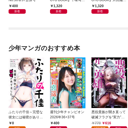
集「続・『ぽみ』！？
写真集「羽色日和」
400
1,320
1,320
どこでもトレイン・ベ
新着
新着
新着
トナム篇」
少年マンガのおすすめ本
ふたりの千佳～完璧な
週刊少年チャンピオン
悪役貴族が開き直って
彼女には秘密がありま
2026年36+37号
破滅フラグを“実力”で
した(1)
叩き折っていたら、い
0
400
770
616
つの間にかヒロイン達