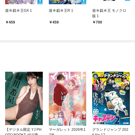
遊☆戯☆王GX 1
遊☆戯☆王R 1
遊☆戯☆王 モノクロ
版 1
459
459
700
【デジタル限定 YJ PH
マーガレット 2026年1
グランドジャンプ 202
OTO BOOK】緑川希星
7号
6 No.17