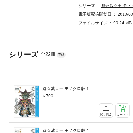
シリーズ
遊☆戯☆王 モノ
電子版配信開始日
2013/03
ファイルサイズ
99.24 MB
シリーズ
全22冊
完結
遊☆戯☆王 モノクロ版 1
700
試し読み
カートへ
遊☆戯☆王 モノクロ版 4