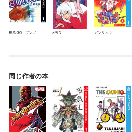
BUNGO—ブンゴ—
犬夜叉
ガンリュウ
同じ作者の本