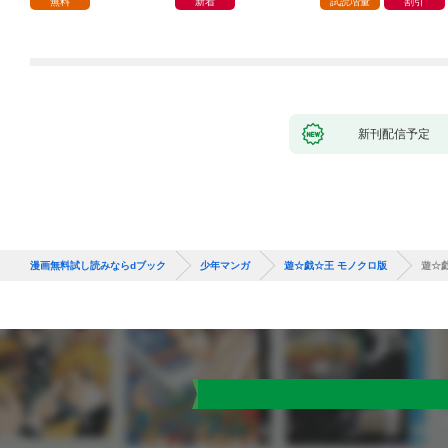
無料
新着
試読増量
割引
から英雄視されるよう
になった件（コミッ
ク） 1巻
新刊配信予定
漫画無料試し読みならdブック
少年マンガ
遊☆戯☆王 モノクロ版
遊☆戯