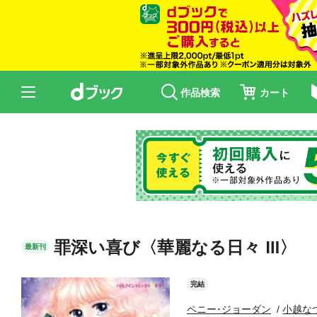
作品検索
カート
罪深い喜び〈華麗なる日々 Ⅲ〉
最新刊
完結
ペニー･ジョーダン
小越な