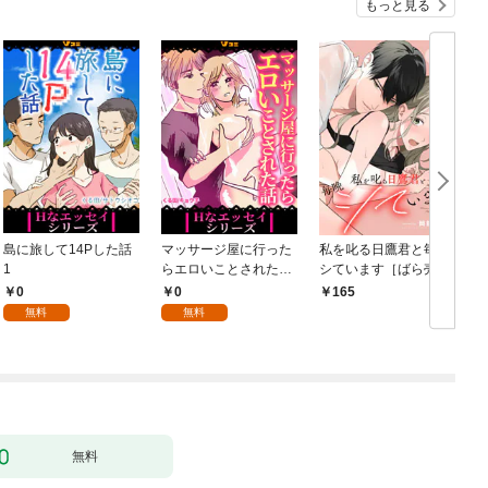
もっと見る
島に旅して14Pした話
マッサージ屋に行った
私を叱る日鷹君と毎晩
1
らエロいことされた話
シています［ばら売
1
り］ 第1話
0
0
165
無料
無料
無料