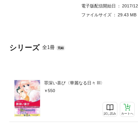
電子版配信開始日
2017/12
ファイルサイズ
29.43 MB
シリーズ
全1冊
完結
罪深い喜び〈華麗なる日々 Ⅲ〉
550
試し読み
カートへ