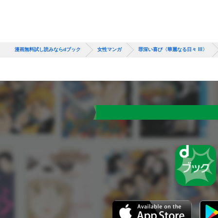
漫画無料試し読みならdブック
女性マンガ
罪深い喜び〈華麗なる日々 Ⅲ〉