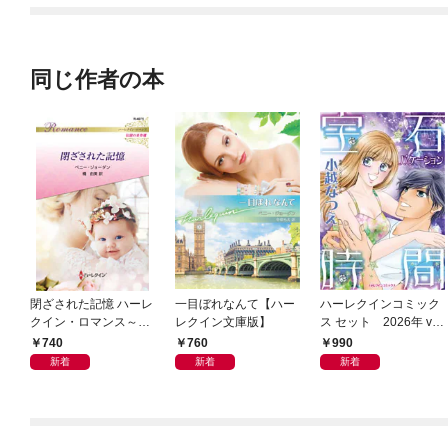
同じ作者の本
閉ざされた記憶 ハーレ
一目ぼれなんて【ハー
ハーレクインコミック
クイン・ロマンス～伝
レクイン文庫版】
ス セット 2026年 vo
説の名作選～【ハーレ
l.952
740
760
990
クイン・ロマンス版】
新着
新着
新着