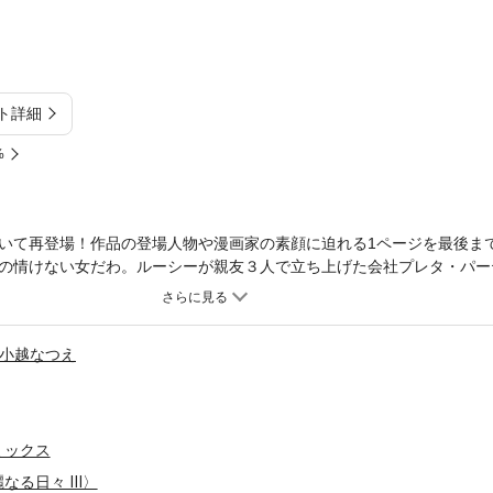
ト詳細
%
いて再登場！作品の登場人物や漫画家の素顔に迫れる1ページを最後ま
の情けない女だわ。ルーシーが親友３人で立ち上げた会社プレタ・パー
していた。管財人であるマーカスに相談することだけは避けたい。なぜ
いたが、ずっと甘やかされた子供扱いされていたからだ。結婚も彼への
マーカスに強引に送られる途中、突然キスをされる！ そのまま熱い一
小越なつえ
ミックス
なる日々 Ⅲ〉