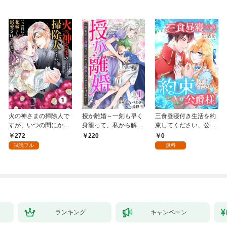
火の神さまの掃除人で
授か離婚～一刻も早く
三食昼寝付き生活を約
すが、いつの間にか花
身籠って、私から解放
束してください、公爵
嫁として溺愛されてい
してさしあげます！1
様 1話
272
0
220
ます【単話】（１）
試読フル
無料
ランキング
キャンペーン