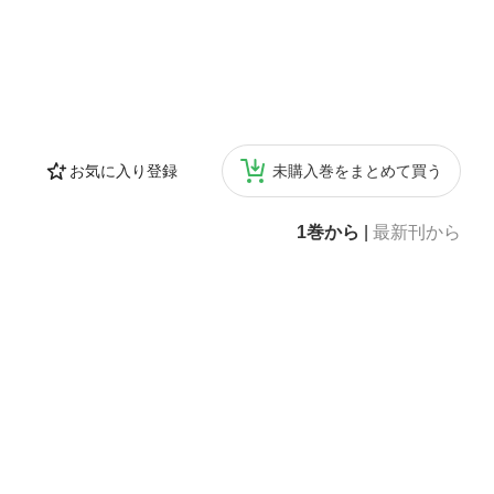
お気に入り登録
未購入巻をまとめて買う
1巻から
|
最新刊から