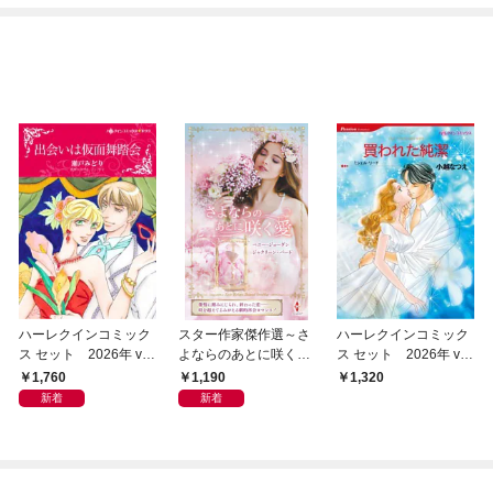
ハーレクインコミック
スター作家傑作選～さ
ハーレクインコミック
ス セット 2026年 vo
よならのあとに咲く愛
ス セット 2026年 vo
l.1076
～
l.860
1,760
1,190
1,320
新着
新着