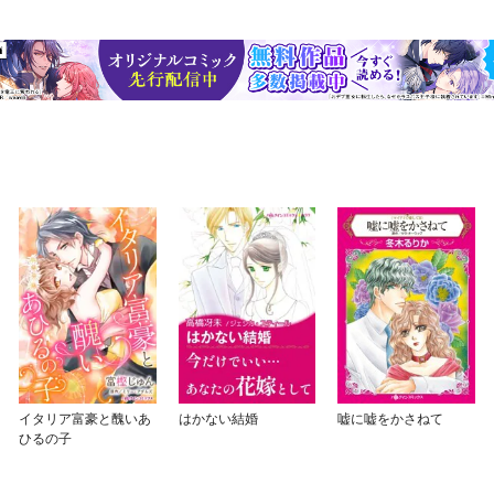
イタリア富豪と醜いあ
はかない結婚
嘘に嘘をかさねて
ひるの子