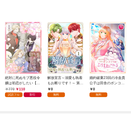
絶対に死ぬモブ悪役令
解放宣言～溺愛も執着
婚約破棄23回の冷血貴
嬢は初恋がしたい【単
もお断りです！～ 第1
公子は田舎のポンコツ
行本版】 1巻
話
令嬢にふりまわされる
770
110
0
0
1話
試読フル
割引
無料
無料