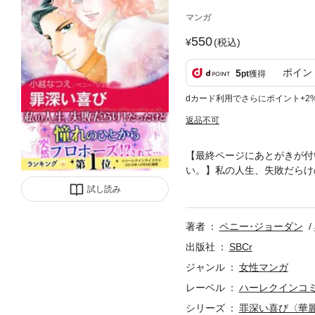
マンガ
550
(税込)
ポイン
5
pt
獲得
dカード利用でさらにポイント+2
返品不可
【最終ページにあとがきが付
い。】私の人生、失敗だらけ
横領のせいで経営の危機に瀕
試し読み
て会ったときから彼を愛して
ある日、パーティーで会った
著者
ペニー･ジョーダン
翌朝の彼は冷たく…!?
出版社
SBCr
ジャンル
女性マンガ
レーベル
ハーレクインコ
シリーズ
罪深い喜び〈華麗