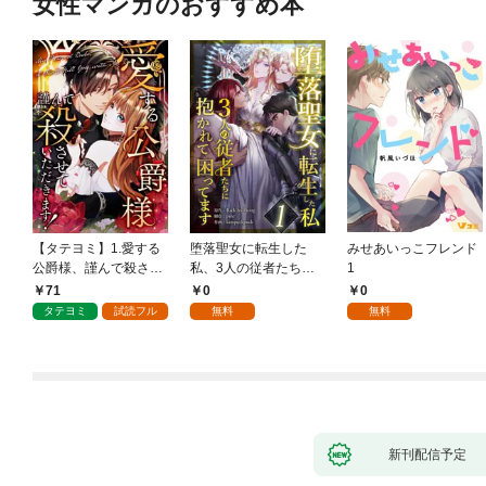
女性マンガのおすすめ本
【タテヨミ】1.愛する
堕落聖女に転生した
みせあいっこフレンド
公爵様、謹んで殺させ
私、3人の従者たちに
1
ていただきます！
抱かれて困ってます 第
71
0
0
1話
タテヨミ
試読フル
無料
無料
新刊配信予定