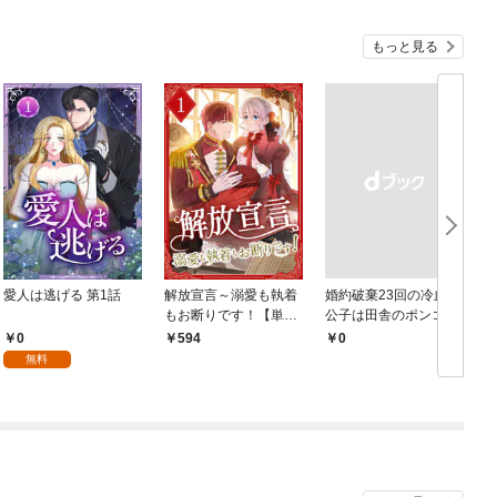
もっと見る
愛人は逃げる 第1話
解放宣言～溺愛も執着
婚約破棄23回の冷血貴
もお断りです！【単行
公子は田舎のポンコツ
本版】 1巻
令嬢にふりまわされる
0
594
￥0
￥
モノクロ版 第1話
無料