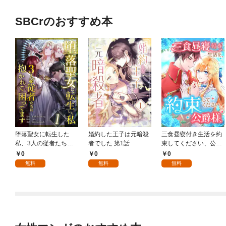
SBCrのおすすめ本
堕落聖女に転生した
婚約した王子は元暗殺
三食昼寝付き生活を約
私、3人の従者たちに
者でした 第1話
束してください、公爵
抱かれて困ってます 第
様 1話
0
0
0
1話
無料
無料
無料