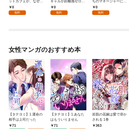
ットカフェが、なぜか
ギャルが距離感ゼロで
ちのマネージャーにな
クラスの美少女たちの
も優しくない 第1話
ったら、全員元カノだ
0
0
0
溜まり場になった件。
【単話版】
った 第1話【単話版】
無料
無料
無料
第1話【単話版】
女性マンガのおすすめ本
【タテヨミ】1.運命の
【タテヨミ】1.あなた
岩肌の花嫁は愛で溶か
相手は上司だった
はもういりません
される 1巻
71
71
363