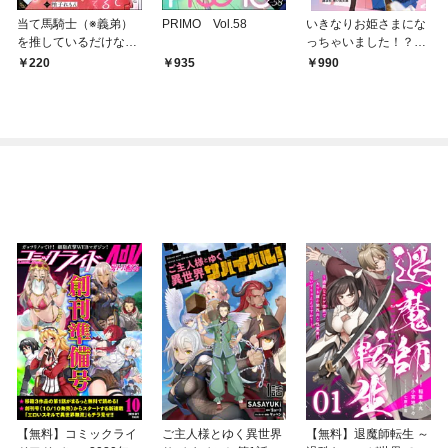
当て馬騎士（※義弟）
PRIMO Vol.58
いきなりお姫さまにな
を推しているだけなの
っちゃいました！？
で、私への溺愛はお断
～溺愛度５００％の異
220
935
990
りです！（分冊版）
世界アンソロジー～
【第1話】
【無料】コミックライ
ご主人様とゆく異世界
【無料】退魔師転生 ～