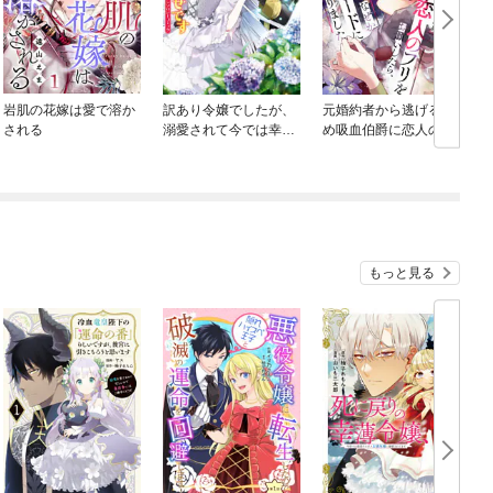
岩肌の花嫁は愛で溶か
訳あり令嬢でしたが、
元婚約者から逃げるた
される
溺愛されて今では幸せ
め吸血伯爵に恋人のフ
です アンソロジーコミ
リをお願いしたら、な
ック
ぜか溺愛モードになり
ました
もっと見る