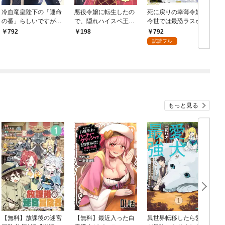
冷血竜皇陛下の「運命
悪役令嬢に転生したの
死に戻りの幸薄令嬢、
の番」らしいですが、
で、隠れハイスペ王子
今世では最恐ラスボス
後宮に引きこもろうと
と破滅の運命を回避し
お義兄様に溺愛されて
792
792
198
思います ～幼竜を愛
ます！ 第1話
ます（１）
試読フル
でるのに忙しいので皇
后争いはご勝手にどう
ぞ～（１）
もっと見る
【無料】放課後の迷宮
【無料】最近入った白
異世界転移したら愛犬