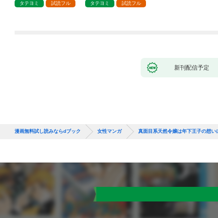
タテヨミ
試読フル
タテヨミ
試読フル
新刊配信予定
漫画無料試し読みならdブック
女性マンガ
真面目系天然令嬢は年下王子の想い