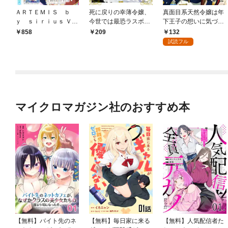
ＡＲＴＥＭＩＳ ｂ
死に戻りの幸薄令嬢、
真面目系天然令嬢は年
ｙ ｓｉｒｉｕｓ Ｖｏ
今世では最恐ラスボス
下王子の想いに気づか
ｌ．１５
お義兄様に溺愛されて
ない 第1話【単話版】
132
858
209
ます 分冊版（１）
試読フル
マイクロマガジン社のおすすめ本
【無料】バイト先のネ
【無料】毎日家に来る
【無料】人気配信者た