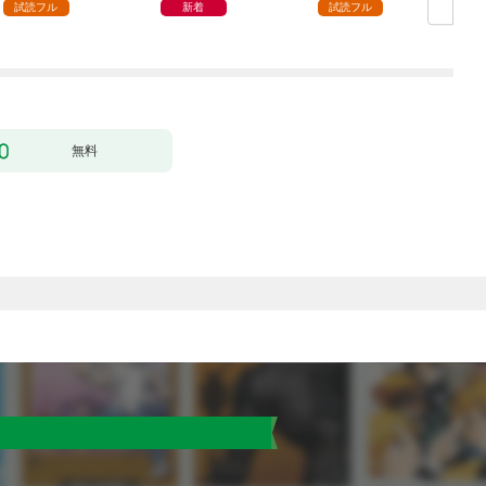
試読フル
新着
試読フル
無料