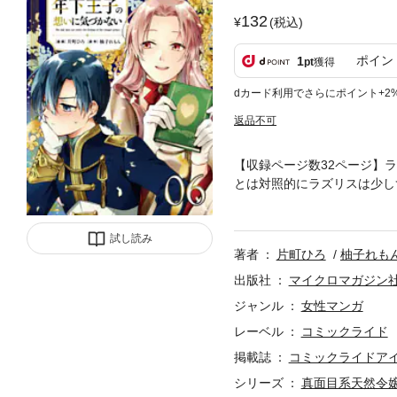
132
(税込)
ポイン
1
pt
獲得
dカード利用でさらにポイント+2
返品不可
【収録ページ数32ページ】
とは対照的にラズリスは少し
よって多少差異が出る場合がありま
容です。
試し読み
著者
片町ひろ
柚子れも
出版社
マイクロマガジン
ジャンル
女性マンガ
レーベル
コミックライド
掲載誌
コミックライドア
シリーズ
真面目系天然令