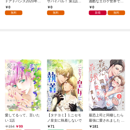
ドアドバンス2020年1
サバイバル！ 第1話
過酷なエロゲ世界でキ
0月創刊準備号(vol.01)
【単話版】
ツネ顔の関西弁な性悪
0
0
0
男はどないすりゃええ
無料
無料
新着
無料
ですか？～ 第1話【単
話版】
愛してるって、言いた
【タテヨミ】1.ニセモ
最恐上司と同棲したら
い 1話
ノ皇女に執着しないで
最強に愛されました 1
巻
154
99
71
181