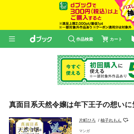
作品検索
カート
真面目系天然令嬢は年下王子の想いに
片町ひろ
柚子れもん
マンガ