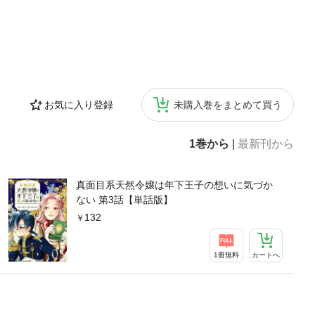
お気に入り登録
未購入巻をまとめて買う
1巻から
|
最新刊から
真面目系天然令嬢は年下王子の想いに気づか
ない 第3話【単話版】
132
1冊無料
カートへ