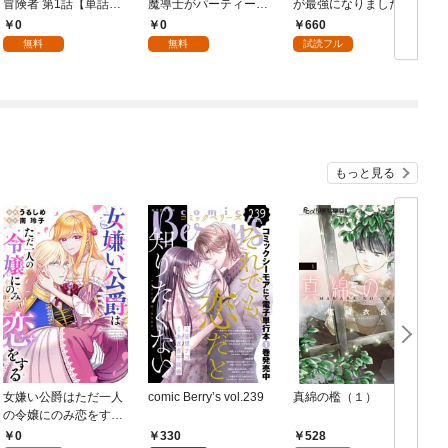
冒険者 第1話【単話
魔導士がパーティーク
が最強になりました ～
喚
版】
ラッシャーで、俺の異
シルバーフェンリルと
0
0
660
世界冒険者生活が崩壊
俺が異世界暮らしを始
無料
無料
試読フル
の危機な件について 第
めたら～ THE COMIC
1話【単話版】
1【電子限定もふもふ
特典付き】
もっと見る
女嫌い公爵はただ一人
comic Berry’s vol.239
真綿の檻（１）
の令嬢にのみ恋をする
（分冊版）第１話
0
330
528