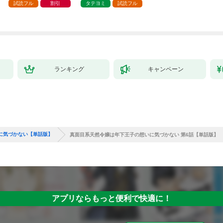
試読フル
割引
タテヨミ
試読フル
ランキング
キャンペーン
に気づかない【単話版】
真面目系天然令嬢は年下王子の想いに気づかない 第6話【単話版】
アプリならもっと便利で快適に！