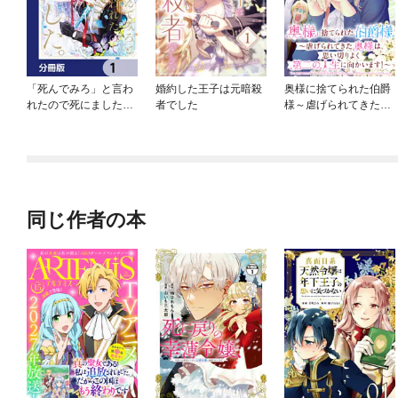
「死んでみろ」と言わ
婚約した王子は元暗殺
奥様に捨てられた伯爵
れたので死にました。
者でした
様～虐げられてきた奥
【分冊版】
様は、思い切りよく第
二の人生に向かいま
す！～ 【連載版】
同じ作者の本