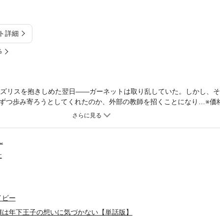
ト詳細
%
ラズリスを抱きしめた翌日――ガーネットは取り乱していた。しかし、
ずつ歩み寄ろうとしてくれたのか、外部の教師を招くことになり…※価
す。※コミックライド2022年3月号(vol.69)、および4月号(vol.7
ん
社
イビー
嬢は年下王子の想いに気づかない【単話版】