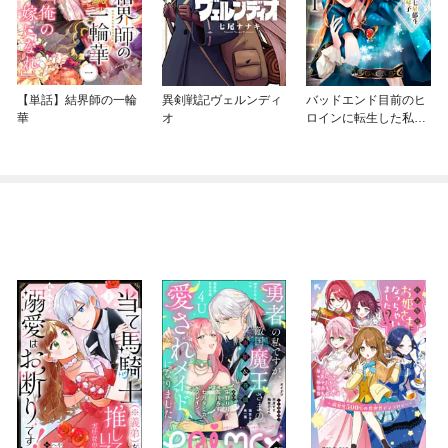
【単話】結界師の一輪
異剣戦記ヴェルンディ
バッドエンド目前のヒ
華
オ
ロインに転生した私、
今世では恋愛するつも
りがチートな兄が離し
てくれません！？@C
OMIC