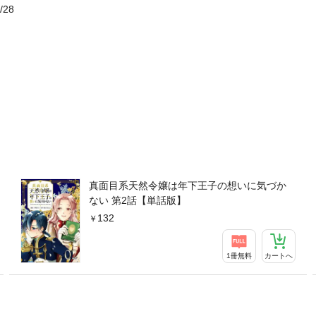
/28
真面目系天然令嬢は年下王子の想いに気づか
ない 第2話【単話版】
132
1冊無料
カートへ