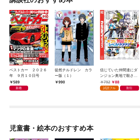
ベストカー ２０２６
徒然チルドレン カラ
信じていた仲間達にダ
年 ９月１０日号
ー版（１）
ンジョン奥地で殺され
かけたがギフト『無限
589
792
88
990
ガチャ』でレベル９９
新着
試読フル
割引
９９の仲間達を手に入
れて元パーティーメン
バーと世界に復讐＆
『ざまぁ！』します！
（１）
児童書・絵本のおすすめ本