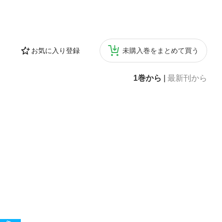
お気に入り登録
未購入巻をまとめて買う
1巻から
|
最新刊から