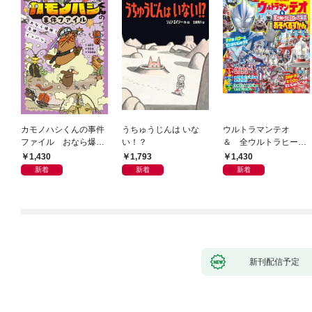
カモノハシくんの事件
うちゅうじんは いな
ウルトラマンテオ
ファイル おなら爆
い！？
＆ 全ウルトラヒーロ
弾！ 危機イッパツ編
ー大集合 あそべるず
1,430
1,793
1,430
かん
新着
新着
新着
新刊配信予定