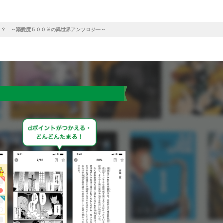
！？ ～溺愛度５００％の異世界アンソロジー～