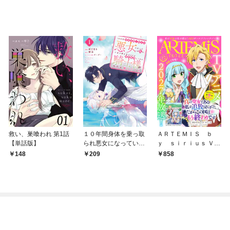
救い、巣喰われ 第1話
１０年間身体を乗っ取
ＡＲＴＥＭＩＳ ｂ
【単話版】
られ悪女になっていた
ｙ ｓｉｒｉｕｓ Ｖｏ
私に、二度と顔を見せ
ｌ．１５
148
209
858
るなと婚約破棄してき
た騎士様が今日も縋っ
てくる 分冊版（１）