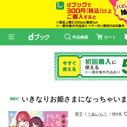
作品検索
カート
いきなりお姫さまになっちゃいま
最新刊
琴子
＊あいら＊
他3名