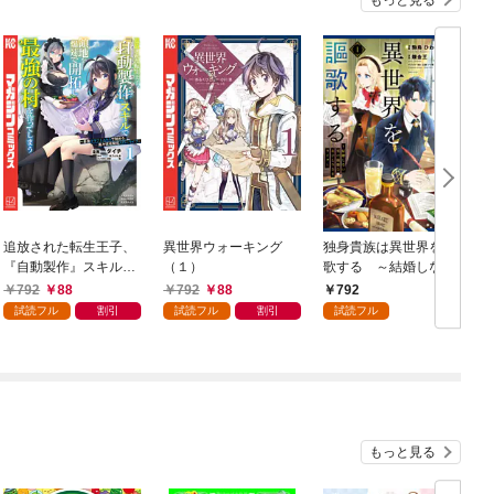
追放された転生王子、
異世界ウォーキング
独身貴族は異世界を謳
『自動製作』スキルで
（１）
歌する ～結婚しない
領地を爆速で開拓し最
男の優雅なおひとりさ
792
88
792
88
792
強の村を作ってしまう
まライフ～（１）
試読フル
割引
試読フル
割引
試読フル
～最強クラフトスキル
で始める、楽々領地開
拓スローライフ～
（１）
もっと見る