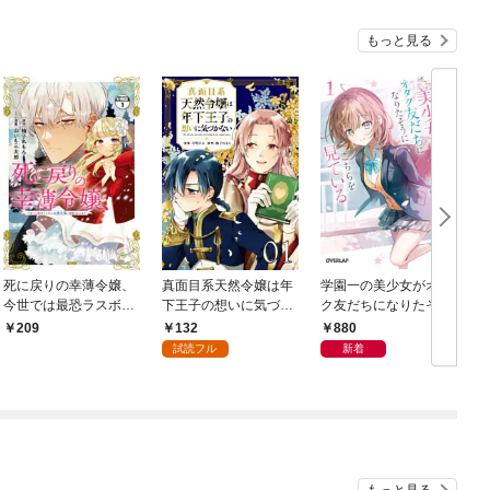
もっと見る
死に戻りの幸薄令嬢、
真面目系天然令嬢は年
学園一の美少女がオタ
今世では最恐ラスボス
下王子の想いに気づか
ク友だちになりたそう
お義兄様に溺愛されて
ない 第1話【単話版】
にこちらを見ている 1
132
880
209
ます 分冊版（１）
試読フル
新着
もっと見る