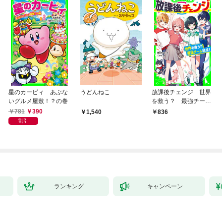
星のカービィ あぶな
うどんねこ
放課後チェンジ 世界
いグルメ屋敷！？の巻
を救う？ 最強チーム
結成！
781
390
1,540
836
割引
ランキング
キャンペーン