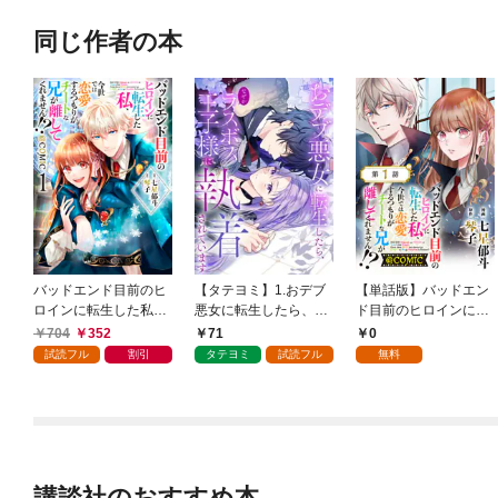
同じ作者の本
バッドエンド目前のヒ
【タテヨミ】1.おデブ
【単話版】バッドエン
ロインに転生した私、
悪女に転生したら、な
ド目前のヒロインに転
今世では恋愛するつも
ぜかラスボス王子様に
生した私、今世では恋
704
352
71
0
りがチートな兄が離し
執着されています
愛するつもりがチート
試読フル
割引
タテヨミ
試読フル
無料
てくれません！？@C
な兄が離してくれませ
OMIC 第1巻
ん！？@COMIC 第1話
講談社のおすすめ本