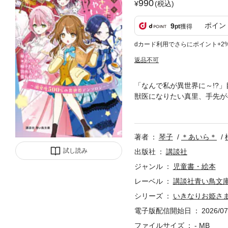
990
(税込)
ポイン
9
pt
獲得
dカード利用でさらにポイント+2
返品不可
「なんで私が異世界に～!?
獣医になりたい真里、手先が
かけから、魔法を使える「聖
界＆溺愛アンソロジー。〈収
学一年生のリカ。聖女として
著者
琴子
＊あいら＊
いら＊「お姫さま、溺愛をど
里は、異世界でお姫さまに転
試し読み
出版社
講談社
で、けがをした馬と王子さま
ジャンル
児童書・絵本
て国外追放を回避します！」
レーベル
講談社青い鳥文
め、そして自分が国外追放さ
とはわすれてくださいね！」
シリーズ
いきなりお姫さ
ラメント 騎士の少女と、姉
電子版配信開始日
2026/07
れを助けてくれてのは、赤い
ファイルサイズ
- MB