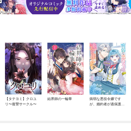
【タテヨミ】クロユ
結界師の一輪華
病弱な悪役令嬢です
リ〜復讐サークル〜
が、婚約者が過保護す
ぎて逃げ出したい(私た
ち犬猿の仲でしたよ
ね！？)