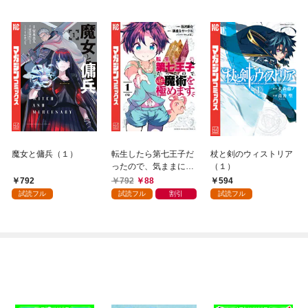
魔女と傭兵（１）
転生したら第七王子だ
杖と剣のウィストリア
ったので、気ままに魔
（１）
術を極めます（１）
792
792
88
594
試読フル
試読フル
割引
試読フル