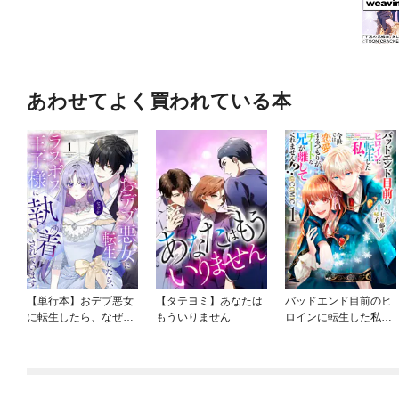
あわせてよく買われている本
【単行本】おデブ悪女
【タテヨミ】あなたは
バッドエンド目前のヒ
に転生したら、なぜか
もういりません
ロインに転生した私、
ラスボス王子様に執着
今世では恋愛するつも
されています
りがチートな兄が離し
てくれません！？@C
OMIC