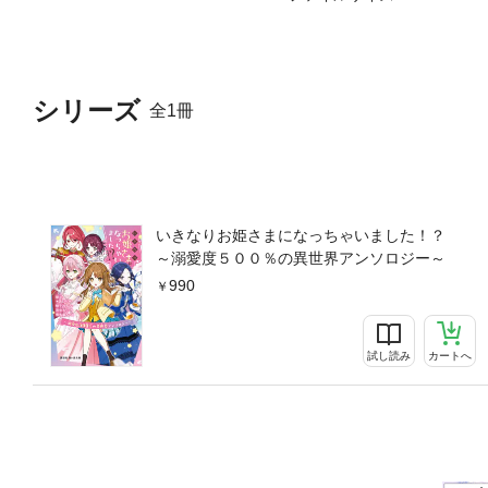
シリーズ
全1冊
いきなりお姫さまになっちゃいました！？
～溺愛度５００％の異世界アンソロジー～
990
試し読み
カートへ