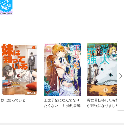
妹は知っている
王太子妃になんてなり
異世界転移したら愛犬
たくない！！ 婚約者編
が最強になりました ～
シルバーフェンリルと
俺が異世界暮らしを始
めたら～ THE COMIC