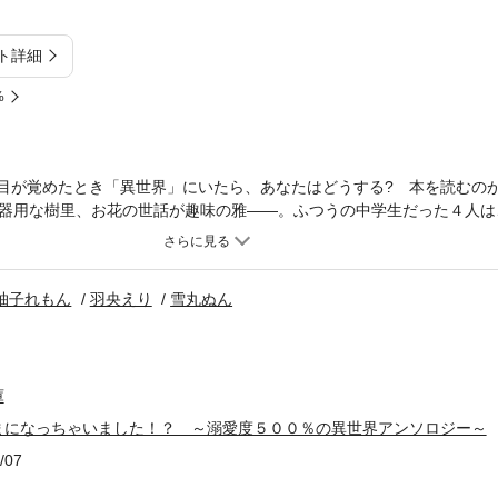
ト詳細
%
」目が覚めたとき「異世界」にいたら、あなたはどうする? 本を読むの
器用な樹里、お花の世話が趣味の雅――。ふつうの中学生だった４人は
女」や、いじわるな「悪役令嬢」になってしまい……!? 人気作家が豪
録作品〉〇琴子「聖女と幸せの魔法」大好きな小説の世界に吸い込まれ
、推しのアルフ王子と、五体の魔物を封印する役目をになうことになった
柚子れもん
羽央えり
雪丸ぬん
うぞ。 異世界で王子さまと真実の愛を誓います」家庭でも学校でもひ
生したにもかかわらず、シンデレラのようにいじめられてばかり。ある
に出会って…!?〇柚子れもん「目が覚めたら悪役令嬢でした。 王子さ
悪役令嬢ジュリエッタにのりうつってしまった樹里。ヒロインと王子さ
庫
れないため、悪役にならない人生をがんばらなくちゃ!「好きなひとが
と王子さまにお願いすると、彼はびっくりした顔になって…。〇羽央え
まになっちゃいました！？ ～溺愛度５００％の異世界アンソロジー～
妹の聖約」とつぜん異世界に行ってしまった雅は、怪しいやつと疑われ
/07
髪をした女の子の騎士で…。＜小学中級から すべての漢字にふりがな