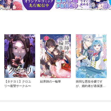
【タテヨミ】クロユ
結界師の一輪華
病弱な悪役令嬢です
リ〜復讐サークル〜
が、婚約者が過保護す
ぎて逃げ出したい(私た
ち犬猿の仲でしたよ
ね！？)