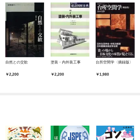
自然との交歓
塗装・内外装工事
台所空間学〈摘録版〉
2,200
2,200
1,980