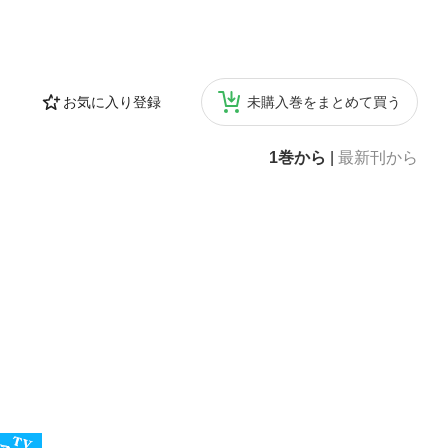
お気に入り登録
未購入巻をまとめて買う
1巻から
|
最新刊から