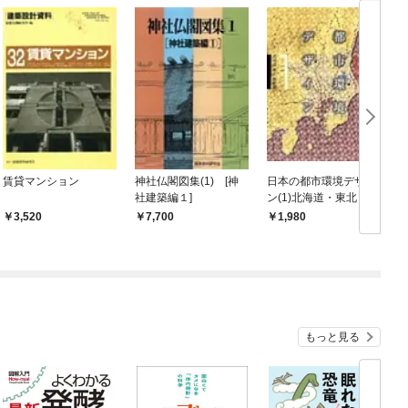
賃貸マンション
神社仏閣図集(1) [神
日本の都市環境デザイ
社建築編１]
ン(1)北海道・東北・関
東編
3,520
7,700
1,980
もっと見る