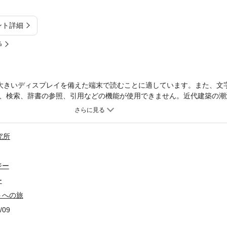
ント詳細
%
大きいディスプレイを備えた端末で読むことに適しています。また、文
、検索、辞書の参照、引用などの機能が使用できません。近代建築の潮
人の建築家、F・Lライトと、A・アールトの作品を、著者自身の多数の
築を通して綴られる内容からは、著者の近代社会に対する批判精神と建
究所
ジー
ー
トへの旅
/09