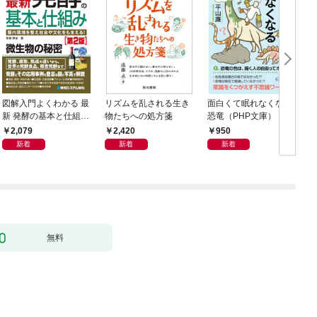
図解入門よくわかる 最
リズムを乱される生き
面白くて眠れなくなる
新 発酵の基本と仕組み
物たちへの処方箋
恐竜（PHP文庫）
［第2版］
2,079
2,420
950
新着
新着
新着
無料