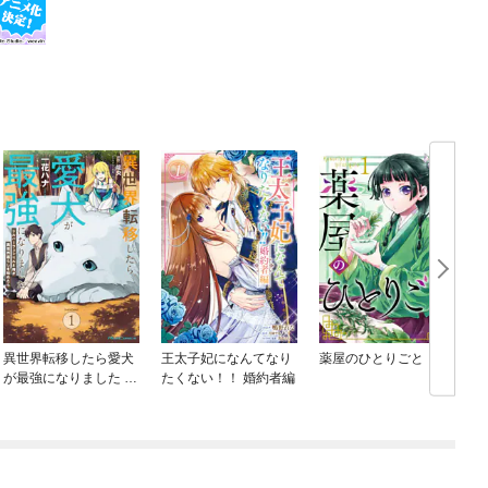
異世界転移したら愛犬
王太子妃になんてなり
薬屋のひとりごと
が最強になりました ～
たくない！！ 婚約者編
シルバーフェンリルと
俺が異世界暮らしを始
めたら～ THE COMIC