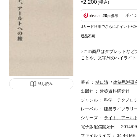
2,200
(税込)
ポイ
20
pt
獲得
dカード利用でさらにポイント+2
返品不可
※この商品はタブレットなど
ことや、文字列のハイライト
人間中心の建築観を貫いた二
介する。彼らの言葉とその建
わってくる。
著者
樋口清
建築思潮研
試し読み
出版社
建築資料研究社
ジャンル
科学・テクノロ
レーベル
建築ライブラリ
シリーズ
ライト、アール
電子版配信開始日
2014/09
ファイルサイズ
34.46 MB