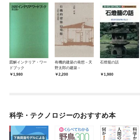
図解インテリア・ワー
有機的建築の発想－天
石燈籠の話
ドブック
野太郎の建築－
1,980
2,200
1,980
科学・テクノロジーのおすすめ本