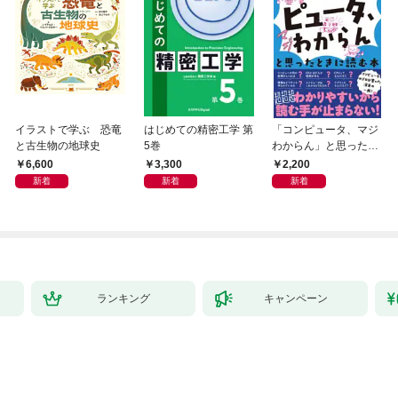
イラストで学ぶ 恐竜
はじめての精密工学 第
「コンピュータ、マジ
と古生物の地球史
5巻
わからん」と思ったと
きに読む本
6,600
3,300
2,200
新着
新着
新着
ランキング
キャンペーン