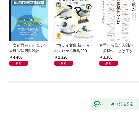
下負荷面モデルによる
ヤマケイ文庫 新 くら
科学から見た人間の
合理的弾塑性設計
べてわかる野鳥300
〈多様性〉とは何か―
―遺伝科学と疑似科学
4,400
1,320
3,300
新着
新着
新着
新刊配信予定