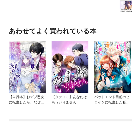
あわせてよく買われている本
【単行本】おデブ悪女
【タテヨミ】あなたは
バッドエンド目前のヒ
に転生したら、なぜか
もういりません
ロインに転生した私、
ラスボス王子様に執着
今世では恋愛するつも
されています
りがチートな兄が離し
てくれません！？@C
OMIC