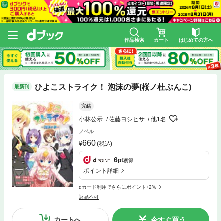
作品検索
カート
はじめての方へ
ひよこストライク！ 泡沫の夢(桜ノ杜ぶんこ)
最新刊
完結
小林公示
佐藤ヨシヒサ
他1名
ノベル
660
(税込)
6
pt
獲得
ポイント詳細
dカード利用でさらにポイント+2%
返品不可
カートへ
今すぐ買う