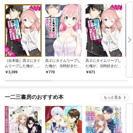
［合本版］高２にタイ
高２にタイムリープし
高２にタイムリープし
ヒメ
ムリープした俺が、当
た俺が、当時好きだっ
た俺が、当時好きだっ
血姫
時好きだった先生に告
た先生に告った結果 1
た先生に告った結果
3,399
770
671
6
った結果 全５巻
巻
一二三書房のおすすめ本
もっと見る