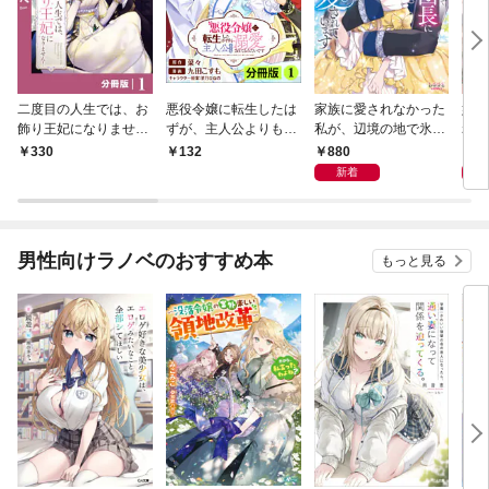
二度目の人生では、お
悪役令嬢に転生したは
家族に愛されなかった
妹に
飾り王妃になりませ
ずが、主人公よりも溺
私が、辺境の地で氷の
れた
ん！【分冊版】１
愛されてるみたいです
軍神騎士団長に溺れる
が、
880
8
330
132
【分冊版】(ラワーレ
ほど愛されています１
伯に
新着
コミックス)1
１
男性向けラノベのおすすめ本
もっと見る