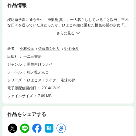
作品情報
桜紡糸学園に通う学生「神楽鳥 真」。一人暮らししていること以外、平凡
な日々を送っていた真だったが、ひよこを頭に乗せた桃色の髪の少女「ウ
タカタ」と出会ったり、実の妹「雛」がアパートに転がり込んできたり
と、何かと可愛い女の子に囲まれてしまい、彼の平穏な生活は壊れつつあ
った（泣）。季節は出会いの春から夏へと移り変わり、煮え切らない態度
の真に、ある奇跡が起こるのだが……。成人向PCゲーム「ひよこストラ
著者
小林公示
佐藤ヨシヒサ
やすゆき
イク！」が、原作者たちの手によって、完全オリジナルストーリーで小説
出版社
一二三書房
に。
ジャンル
男性向けラノベ
レーベル
桜ノ杜ぶんこ
シリーズ
ひよこストライク！ 泡沫の夢
電子版配信開始日
2014/12/19
ファイルサイズ
7.09 MB
作品をシェアする