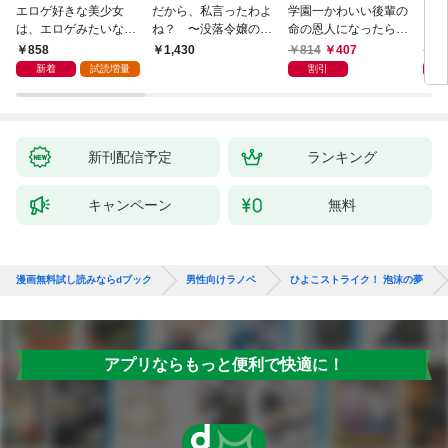
エロゲ好きな美少女
だから、私言ったわよ
学園一かわいい後輩の
くた
は、エロゲみたいなこ
ね？ 〜没落令嬢の案
命の恩人になったら、
ども
と全部シてほしい【電
外楽しい領地改革〜
通い妻になって関係を
858
814
407
8
1,430
子ＳＳ特典付き】
迫ってくる。
新着
試読増量
割引
新刊配信予定
ランキング
キャンペーン
無料
漫画無料試し読みならdブック
男性向けラノベ
ひよこストライク！ 泡沫の夢
アプリならもっと便利で快適に！