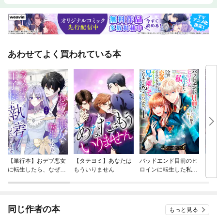
あわせてよく買われている本
【単行本】おデブ悪女
【タテヨミ】あなたは
バッドエンド目前のヒ
【タ
に転生したら、なぜか
もういりません
ロインに転生した私、
リ〜
ラスボス王子様に執着
今世では恋愛するつも
されています
りがチートな兄が離し
てくれません！？@C
OMIC
同じ作者の本
もっと見る