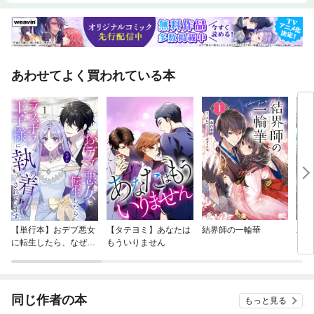
あわせてよく買われている本
【単行本】おデブ悪女
【タテヨミ】あなたは
結界師の一輪華
バッ
に転生したら、なぜか
もういりません
ロイ
ラスボス王子様に執着
今世
されています
りが
てく
OMI
同じ作者の本
もっと見る