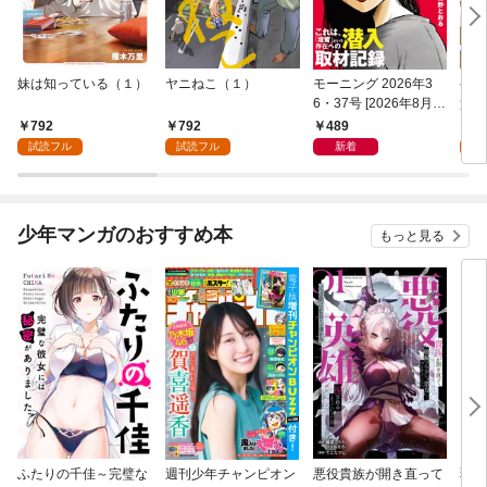
妹は知っている（１）
ヤニねこ（１）
モーニング 2026年3
ゲー
6・37号 [2026年8月6
貴族
日発売]
外れ
792
792
489
7
を駆
試読フル
試読フル
新着
試
して
少年マンガのおすすめ本
もっと見る
ふたりの千佳～完璧な
週刊少年チャンピオン
悪役貴族が開き直って
弱虫