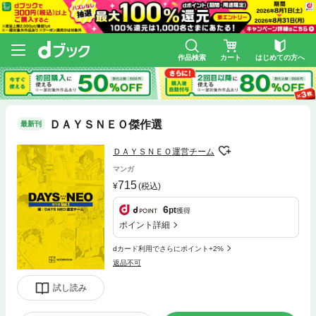
作品検索
カート
はじめての方へ
ＤＡＹＳＮＥＯ傑作選
最新刊
ＤＡＹＳＮＥＯ運営チーム
マンガ
715
(税込)
6
pt
獲得
ポイント詳細
dカード利用でさらにポイント+2%
返品不可
試し読み