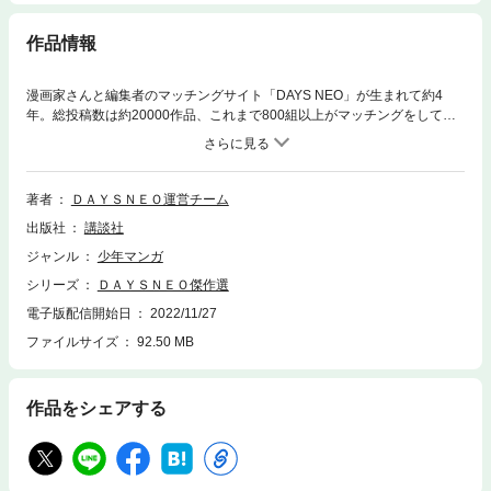
作品情報
漫画家さんと編集者のマッチングサイト「DAYS NEO」が生まれて約4
年。総投稿数は約20000作品、これまで800組以上がマッチングをしてき
ました。漫画家さんのみならず、漫画読者の方からもさらに注目を集めて
いるDAYS NEO。今回『DAYS NEO傑作選』では、特に反響が大きかった
投稿作品９本を運営チームが厳選！メディア化を果たした『ギャルと恐
竜』も、すべてはDAYS NEOのマッチングからはじまりました。そのほ
著者
ＤＡＹＳＮＥＯ運営チーム
か、SNSを中心に話題となった『俺は沢口靖子のことを何も知らない』
出版社
講談社
や、１２件もの担当希望が殺到した『ウェザーリポート』など、才能あふ
れる珠玉の読み切り作品を掲載！漫画家さんの生の声が分かるインタビュ
ジャンル
少年マンガ
ー記事は読み応えたっぷり。編集者から届いた愛にあふれるメッセージも
シリーズ
ＤＡＹＳＮＥＯ傑作選
ぜひご覧ください！
電子版配信開始日
2022/11/27
ファイルサイズ
92.50 MB
作品をシェアする