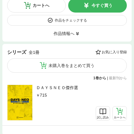
カートへ
今すぐ買う
作品をチェックする
作品情報へ
シリーズ
全1冊
お気に入り登録
未購入巻をまとめて買う
1巻から
|
最新刊から
ＤＡＹＳＮＥＯ傑作選
715
試し読み
カートへ