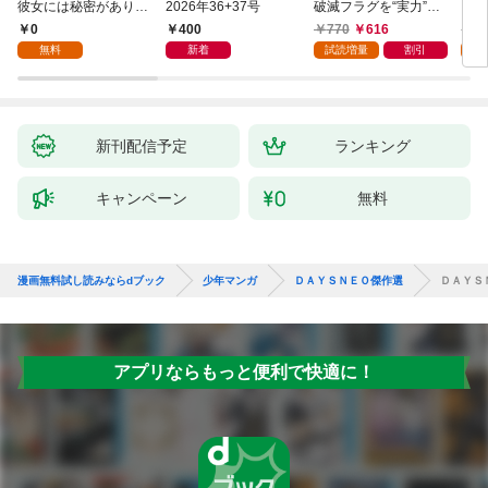
彼女には秘密がありま
2026年36+37号
破滅フラグを“実力”で
IKE
した(1)
叩き折っていたら、い
0
400
770
616
6
つの間にかヒロイン達
無料
新着
試読増量
割引
試
から英雄視されるよう
になった件（コミッ
ク） 1巻
新刊配信予定
ランキング
キャンペーン
無料
漫画無料試し読みならdブック
少年マンガ
ＤＡＹＳＮＥＯ傑作選
ＤＡＹＳ
アプリならもっと便利で快適に！