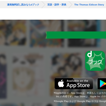
漫画無料試し読みならdブック
言語・語学・辞典
The Thomas Edison Story
Appleのロゴ、App Storeは、米国もしくはそ
Inc.の商標です。App Storeは、Apple In
Google Play および Google Play ロゴは Go