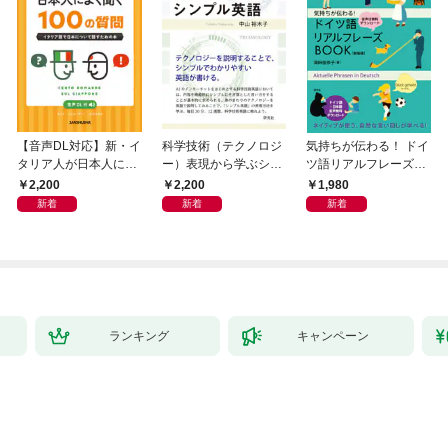
【音声DL対応】新・イ
科学技術（テクノロジ
気持ちが伝わる！ ドイ
タリア人が日本人によ
ー）表現から学ぶシン
ツ語リアルフレーズB
く聞く100の質問
プル英語
OOK〈新装版〉
2,200
2,200
1,980
新着
新着
新着
ランキング
キャンペーン