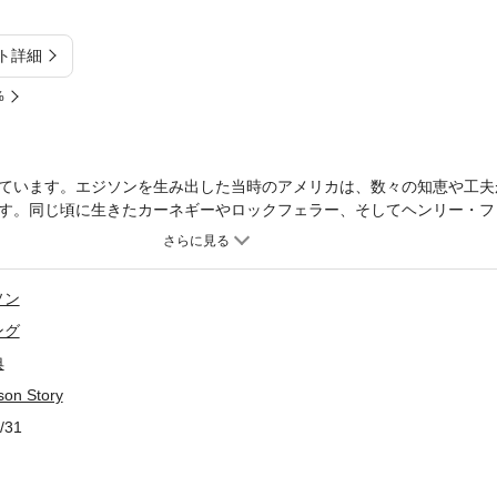
ト詳細
%
ています。エジソンを生み出した当時のアメリカは、数々の知恵や工夫
す。同じ頃に生きたカーネギーやロックフェラー、そしてヘンリー・フ
現在もアメリカに君臨する世界企業を造りました。エジソンも紆余曲折
ます。発明王といわれるエジソンも、実は当時のアメリカン・ドリーム
かりやすい英語で紹介します。
ソン
ング
典
on Story
/31