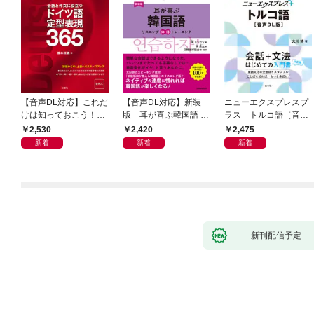
【音声DL対応】これだ
【音声DL対応】新装
ニューエクスプレスプ
けは知っておこう！
版 耳が喜ぶ韓国語 リ
ラス トルコ語［音声
新装版 会話と作文に役
スニング体得トレーニ
DL版］
2,530
2,420
2,475
立つドイツ語定型表現
ング
新着
新着
新着
365
新刊配信予定