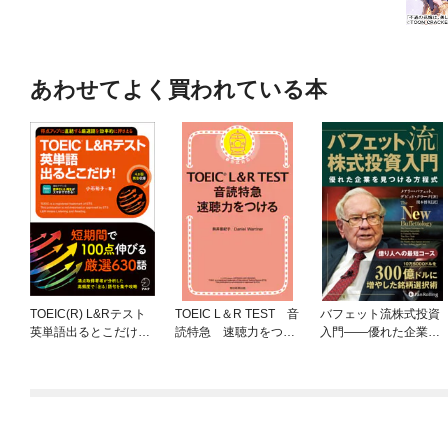
あわせてよく買われている本
TOEIC(R) L&Rテスト
TOEIC L＆R TEST 音
バフェット流株式投資
英単語出るとこだけ！
読特急 速聴力をつけ
入門——優れた企業を
[音声DL付/学習アプリ
る
見つける方程式
対応]