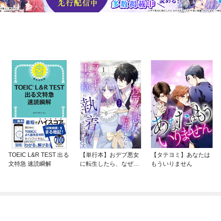
TOEIC L&R TEST 出る
【単行本】おデブ悪女
【タテヨミ】あなたは
文特急 速読瞬解
に転生したら、なぜか
もういりません
ラスボス王子様に執着
されています