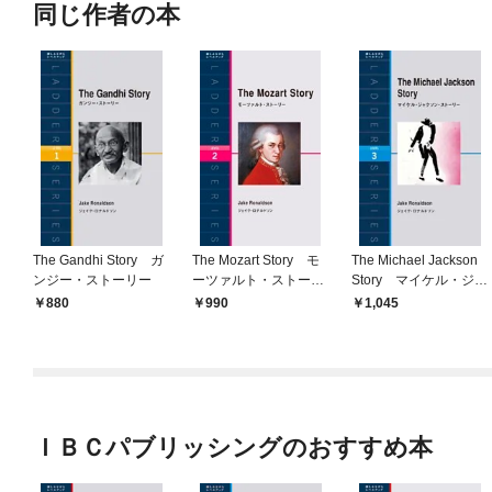
同じ作者の本
The Gandhi Story ガ
The Mozart Story モ
The Michael Jackson
ンジー・ストーリー
ーツァルト・ストーリ
Story マイケル・ジャ
ー
クソン・ストーリー
880
990
1,045
ＩＢＣパブリッシングのおすすめ本