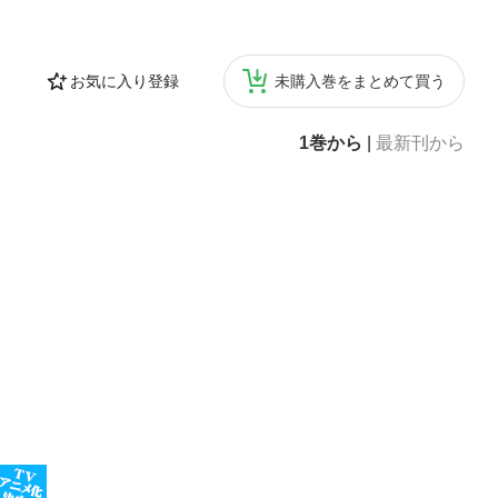
お気に入り登録
未購入巻をまとめて買う
1巻から
|
最新刊から