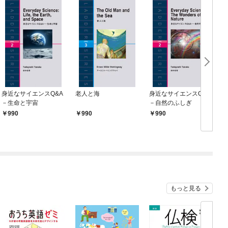
身近なサイエンスQ&A
老人と海
身近なサイエンスQ&A
－生命と宇宙
－自然のふしぎ
990
990
990
もっと見る