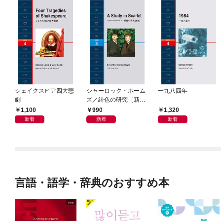
シェイクスピア四大悲
シャーロック・ホーム
一九八四年
劇
ズ／緋色の研究［新
版］
1,100
990
1,320
新着
新着
新着
言語・語学・辞典のおすすめ本