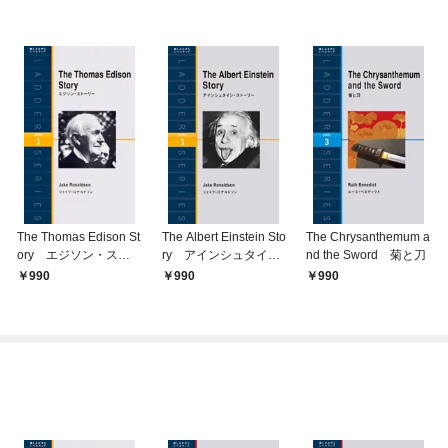
The Thomas Edison St
The Albert Einstein Sto
The Chrysanthemum a
ory エジソン・スト
ry アインシュタイ
nd the Sword 菊と刀
ーリー
ン・ストーリー
990
990
990