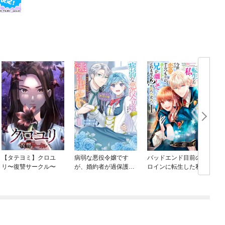
【タテヨミ】クロユ
病弱な悪役令嬢です
バッドエンド目前のヒ
リ〜復讐サークル〜
が、婚約者が過保護す
ロインに転生した私、
ぎて逃げ出したい(私た
今世では恋愛するつも
ち犬猿の仲でしたよ
りがチートな兄が離し
ね！？)
てくれません！？@C
OMIC