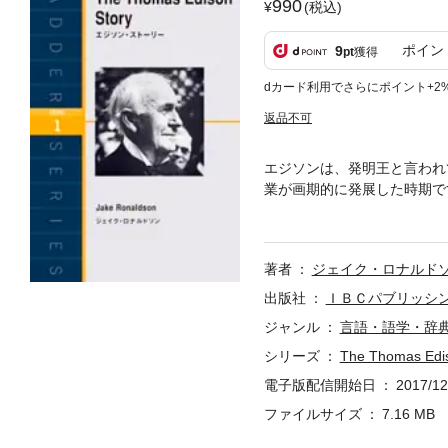
990
(税込)
ポイン
9
pt
獲得
dカード利用でさらにポイント+2
返品不可
エジソンは、発明王と言われ
業が画期的に発展した時期で
らは一庶民から身を起こし、
ル・エレクトリックを創業し
のです。そんな彼の伝記をわ
著者
ジェイク・ロナルド
出版社
ＩＢＣパブリッシ
ジャンル
言語・語学・辞
シリーズ
The Thomas Edis
電子版配信開始日
2017/12
ファイルサイズ
7.16 MB