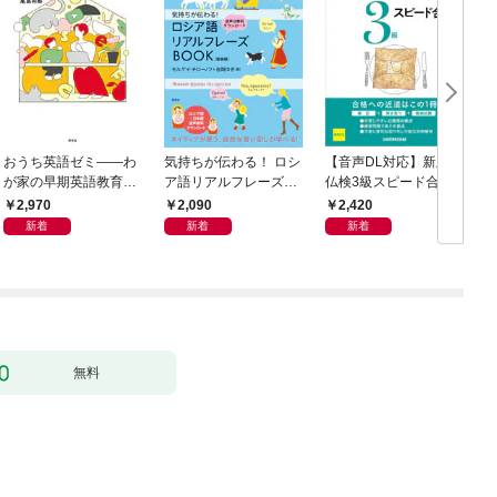
おうち英語ゼミ――わ
気持ちが伝わる！ ロシ
【音声DL対応】新版
が家の早期英語教育を
ア語リアルフレーズB
仏検3級スピード合格
研究者とデザインする
OOK〈新装版〉
2,970
2,090
2,420
ス
新着
新着
新着
N
無料