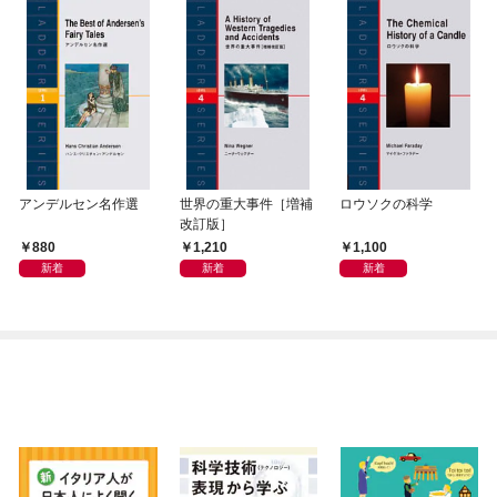
アンデルセン名作選
世界の重大事件［増補
ロウソクの科学
改訂版］
880
1,210
1,100
新着
新着
新着