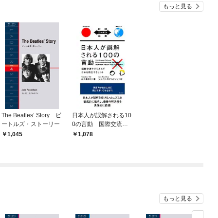
もっと見る
The Beatles’ Story ビ
日本人が誤解される10
ートルズ・ストーリー
0の言動 国際交流や
ビジネスで日本を再生
1,045
1,078
するヒント
もっと見る