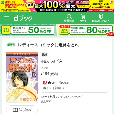
作品検索
カート
はじめての方へ
レディースコミックに進路をとれ！
最新刊
完結
小越なつえ
マンガ
484
(税込)
4
pt
獲得
ポイント詳細
dカード利用でさらにポイント+2%
返品不可
試し読み