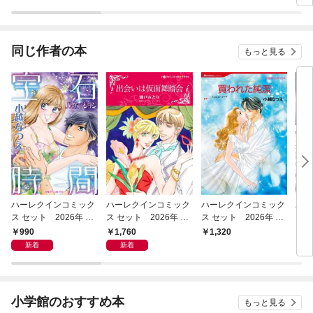
ラスボス王子様に執着
今世
されています
りが
てく
OMI
同じ作者の本
もっと見る
ハーレクインコミック
ハーレクインコミック
ハーレクインコミック
ハー
ス セット 2026年 vo
ス セット 2026年 vo
ス セット 2026年 vo
ス 
l.952
l.1076
l.860
l.85
990
1,760
1,320
1,
新着
新着
小学館のおすすめ本
もっと見る