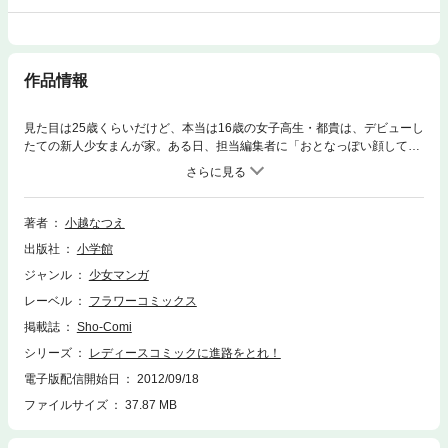
作品情報
見た目は25歳くらいだけど、本当は16歳の女子高生・都貴は、デビューし
たての新人少女まんが家。ある日、担当編集者に「おとなっぽい顔してる
から、レディースコミックを描きなさい」と言われて！？他4編を収録の
傑作短編集。
著者
小越なつえ
出版社
小学館
ジャンル
少女マンガ
レーベル
フラワーコミックス
掲載誌
Sho-Comi
シリーズ
レディースコミックに進路をとれ！
電子版配信開始日
2012/09/18
ファイルサイズ
37.87 MB