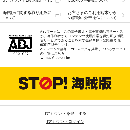
dアカウント2段階認証とは
Cookieの利用について
海賊版に関する取り組みに
お客さまのご利用端末から
ついて
の情報の外部送信について
ABJマークは、この電子書店・電子書籍配信サービス
が、著作権者からコンテンツ使用許諾を得た正規版配
信サービスであることを示す登録商標（登録番号 第
6091713号）です。
ABJマークの詳細、ABJマークを掲示しているサービス
の一覧はこちら
→
https://aebs.or.jp/
dアカウントを発行する
dアカウントログイン