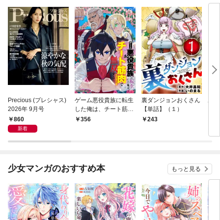
Precious (プレシャス)
ゲーム悪役貴族に転生
裏ダンジョンおくさん
あや
2026年 9月号
した俺は、チート筋肉
【単話】（１）
し夫
で無双する【単話】
倉で
860
356
243
1
（１）
る～
新着
少女マンガのおすすめ本
もっと見る