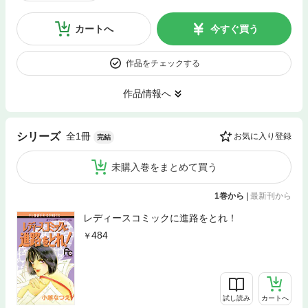
カートへ
今すぐ買う
作品をチェックする
作品情報へ
全1冊
シリーズ
お気に入り登録
完結
未購入巻をまとめて買う
1巻から
|
最新刊から
レディースコミックに進路をとれ！
484
試し読み
カートへ