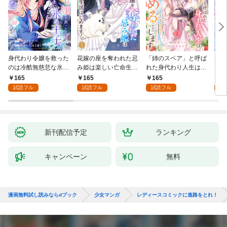
身代わり令嬢を救った
花嫁の座を奪われた忌
「姉のスペア」と呼ば
大好
のは冷酷無慈悲な氷の
み姫は楽しい亡命生活
れた身代わり人生は、
うお
王子の愛でした１
はじめます！１
今日でやめることにし
１
165
165
165
1
ます～辺境で自由を満
試読フル
試読フル
試読フル
試
喫中なので、今さら真
の聖女と言われても知
りません！～１
新刊配信予定
ランキング
キャンペーン
無料
漫画無料試し読みならdブック
少女マンガ
レディースコミックに進路をとれ！