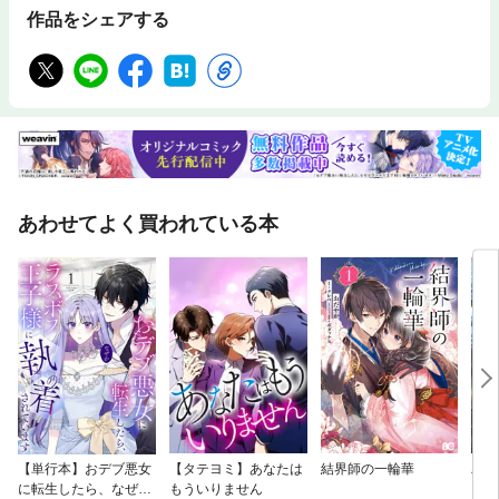
作品をシェアする
あわせてよく買われている本
【単行本】おデブ悪女
【タテヨミ】あなたは
結界師の一輪華
バッ
に転生したら、なぜか
もういりません
ロイ