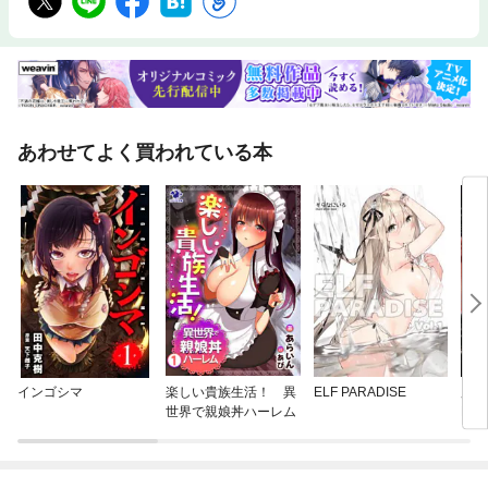
あわせてよく買われている本
インゴシマ
楽しい貴族生活！ 異
ELF PARADISE
魔王
世界で親娘丼ハーレム
MIC