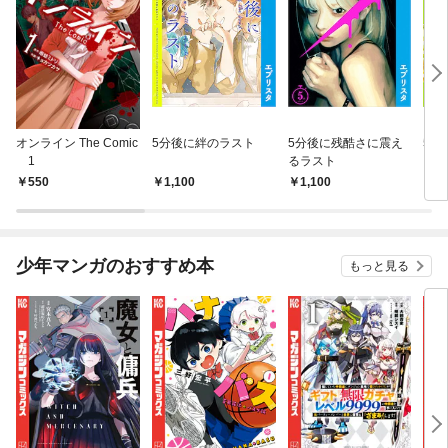
オンライン The Comic
5分後に絆のラスト
5分後に残酷さに震え
5分
1
るラスト
ト
550
1,100
1,100
1,
少年マンガのおすすめ本
もっと見る