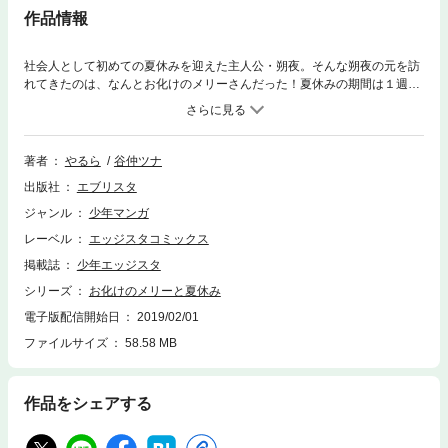
作品情報
社会人として初めての夏休みを迎えた主人公・朔夜。そんな朔夜の元を訪
れてきたのは、なんとお化けのメリーさんだった！夏休みの期間は１週
間。そのまま家に住みついてしまったメリーの自由奔放な性格に振り回さ
れる朔夜は、早く成仏してほしいと願っている。やがて、朔夜にとって、
メリーは大切な存在である事に気が付いていくが、同時に人間とお化けの
恋は成立しない事に葛藤していくのだった。最高に笑えるドタバタコメデ
著者
やるら
谷仲ツナ
ィーから、誰もが感動する別れの瞬間へ！描き下ろし４７ページの続編を
出版社
エブリスタ
収録した、この夏一番の笑えて泣けるコミック！
ジャンル
少年マンガ
レーベル
エッジスタコミックス
掲載誌
少年エッジスタ
シリーズ
お化けのメリーと夏休み
電子版配信開始日
2019/02/01
ファイルサイズ
58.58 MB
作品をシェアする