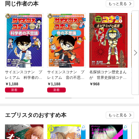
同じ作者の本
もっと見る
サイエンスコナン プ
サイエンスコナン プ
名探偵コナン歴史まん
名探
レミアム 科学者の不
レミアム 音の不思
が 世界史探偵コナン
が 
思議 ～名探偵コナン
議 ～名探偵コナン実
１ 大ピラミッドの真
ン・
1,188
1,188
968
9
実験・観察ファイル～
験・観察ファイル～
実
竜発
新着
新着
～
エブリスタのおすすめ本
もっと見る