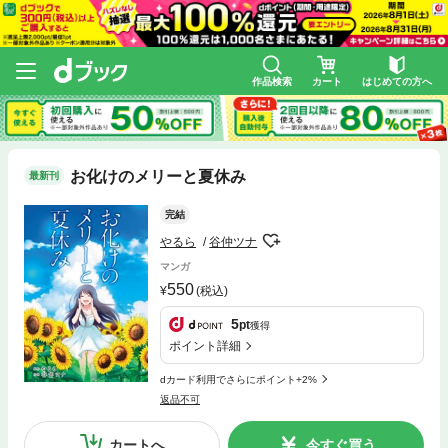
作品検索
カート
はじめての方へ
お化けのメリーと夏休み
最新刊
完結
やるら
谷仲ツナ
マンガ
550
(税込)
5
pt
獲得
ポイント詳細
dカード利用でさらにポイント+2%
返品不可
カートへ
今すぐ買う