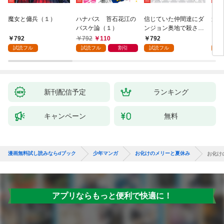
魔女と傭兵（１）
ハナバス 苔石花江の
信じていた仲間達にダ
追放
バスケ論（１）
ンジョン奥地で殺され
『自
かけたがギフト『無限
領地
792
792
110
792
7
ガチャ』でレベル９９
強の
試読フル
試読フル
割引
試読フル
試
９９の仲間達を手に入
～最
れて元パーティーメン
で始
バーと世界に復讐＆
拓ス
『ざまぁ！』します！
（１
（１）
新刊配信予定
ランキング
キャンペーン
無料
漫画無料試し読みならdブック
少年マンガ
お化けのメリーと夏休み
お化け
アプリならもっと便利で快適に！