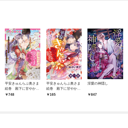
平安きゅんらぶ奥さま
平安きゅんらぶ奥さま
淫愛の神隠し
絵巻 殿下に甘やかさ
絵巻 殿下に甘やかさ
れすぎて恥ずかしいで
れすぎて恥ずかしいで
748
165
847
すっ！！（１）
すっ！！【第1話】