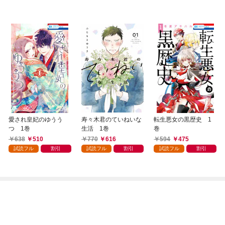
愛され皇妃のゆうう
寿々木君のていねいな
転生悪女の黒歴史 1
つ 1巻
生活 1巻
巻
638
510
770
616
594
475
試読フル
割引
試読フル
割引
試読フル
割引