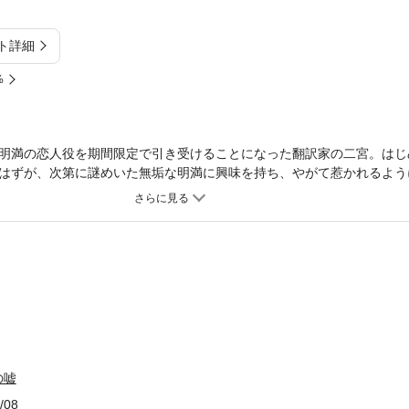
ト詳細
%
明満の恋人役を期間限定で引き受けることになった翻訳家の二宮。はじ
はずが、次第に謎めいた無垢な明満に興味を持ち、やがて惹かれるよう
ガジン小説花丸 Vol.25に収録されています。重複購入にご注意くださ
の嘘
/08