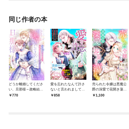
同じ作者の本
どうか離婚してくださ
愛を忘れたなんて許さ
売られた令嬢は悪魔公
い、旦那様～政略結婚
ないと言われまして
爵の深愛で花開き蕩け
の冷淡夫が情熱求愛し
も。偏執魔道士との蜜
る
770
858
1,100
てきても惑わされませ
月なんてまったく記憶
ん！～
にございません！