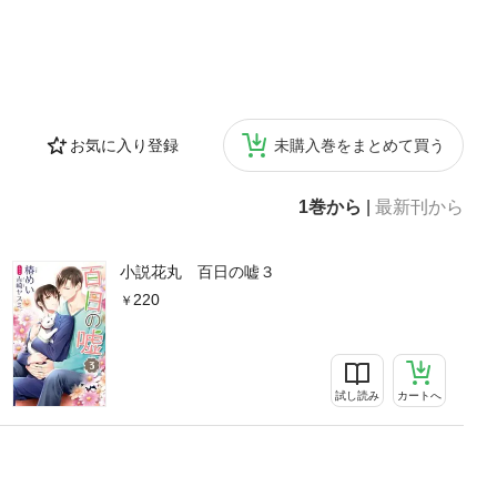
お気に入り登録
未購入巻をまとめて買う
1巻から
|
最新刊から
小説花丸 百日の嘘３
220
試し読み
カートへ