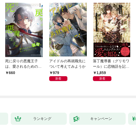
死に戻りの悪魔王子
アイドルの再就職先に
落丁魔導書（グリモワ
は、愛されるための実
ついて考えてみようか
ール）に恋物語を記す
験をはじめることにし
には【イラスト付き】
979
1,859
660
た。（１）
【単行本書き下ろしSS
新着
新着
付き】
ランキング
キャンペーン