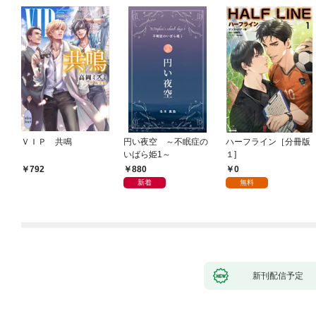
ＶＩＰ 共鳴
円い夜空 ～不眠症の
ハーフライン［分冊版
いばら姫1～
１]
880
0
792
新着
無料
新刊配信予定