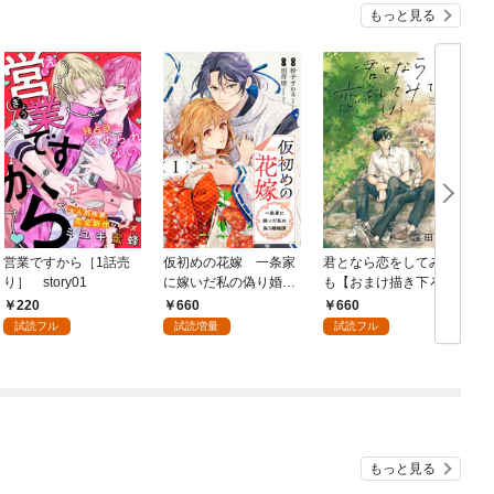
もっと見る
営業ですから［1話売
仮初めの花嫁 一条家
君となら恋をしてみて
り］ story01
に嫁いだ私の偽り婚姻
も【おまけ描き下ろし
7
譚【おまけ描き下ろし
付き】 1巻
220
660
660
付き】 1巻
試読フル
試読増量
試読フル
もっと見る