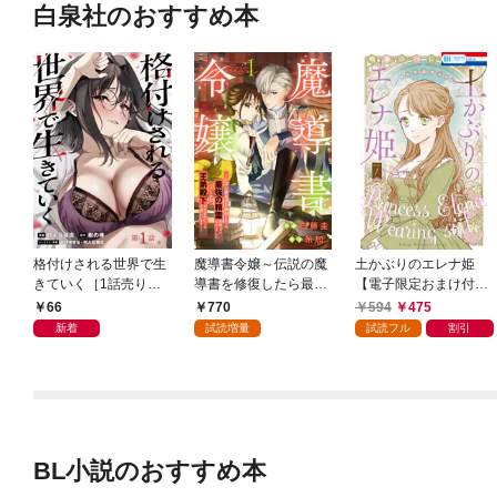
白泉社のおすすめ本
格付けされる世界で生
魔導書令嬢～伝説の魔
土かぶりのエレナ姫
きていく［1話売り］
導書を修復したら最強
【電子限定おまけ付
第1話
の精霊が味方になりま
き】 1巻
66
770
594
475
した（クールな王弟殿
新着
試読増量
試読フル
割引
下がなぜかいつもそば
にいます）～【おまけ
描き下ろし付き】 1
巻
BL小説のおすすめ本