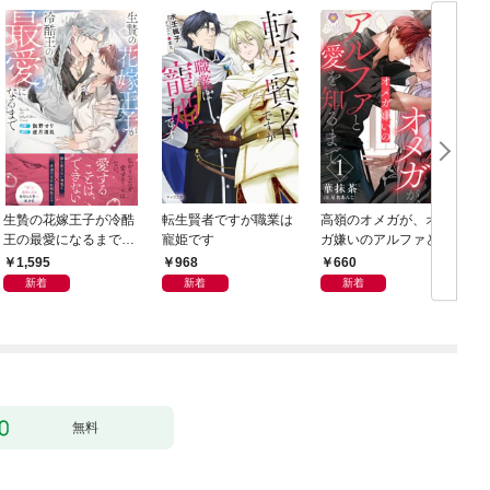
生贄の花嫁王子が冷酷
転生賢者ですが職業は
高嶺のオメガが、オメ
王の最愛になるまで
寵姫です
ガ嫌いのアルファと愛
【イラスト付き】【単
を知るまで1
1,595
968
660
行本書き下ろしSS付
新着
新着
新着
き】
無料