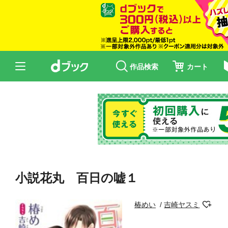
作品検索
カート
小説花丸 百日の嘘１
椿めい
吉崎ヤスミ