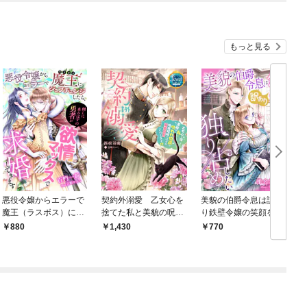
もっと見る
悪役令嬢からエラーで
契約外溺愛 乙女心を
美貌の伯爵令息は訳あ
魔王（ラスボス）にジ
捨てた私と美貌の呪わ
り鉄壁令嬢の笑顔を独
ョブチェンジしたら、
れ伯爵の偽装結婚のは
り占めしたい
880
1,430
770
倒しに来るはずの勇者
ずが溺愛宣言されてま
が欲情マックスで求婚
す！？【電子特別版】
してきます