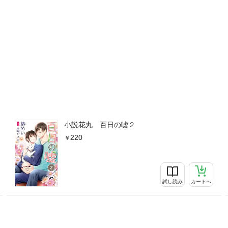
小説花丸 百日の嘘２
220
試し読み
カートへ