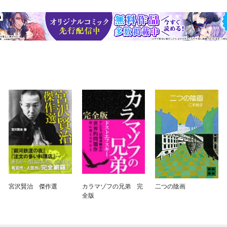
宮沢賢治 傑作選
カラマゾフの兄弟 完
二つの陰画
全版