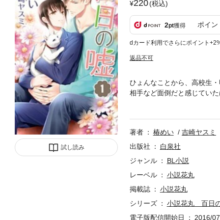
220
(税込)
ポイン
2
pt
獲得
dカード利用でさらにポイント+2
返品不可
ひょんなことから、高校生・
相手など面倒だと感じていた
（「百日の嘘１」はウェブ・マ
著者
椿めい
吉崎ヤスミ
出版社
白泉社
試し読み
ジャンル
BL小説
レーベル
小説花丸
掲載誌
小説花丸
シリーズ
小説花丸 百日
電子版配信開始日
2016/07