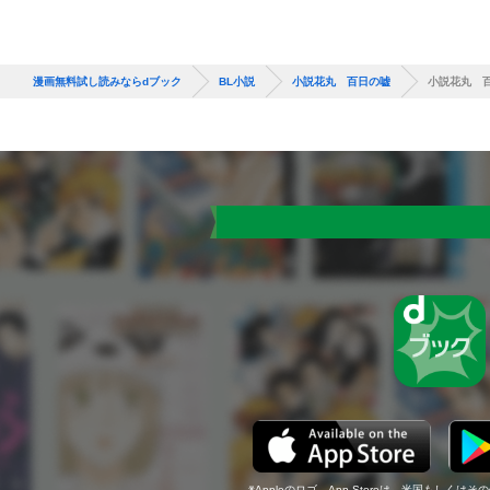
漫画無料試し読みならdブック
BL小説
小説花丸 百日の嘘
小説花丸 
Appleのロゴ、App Storeは、米国もしくはそ