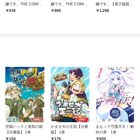
嬢です。THE COMIC
嬢です。THE COMIC
嬢です。【電子版限定
1巻
特装版 1巻
書き下ろしSS付】 1巻
638
880
1,298
空賊ハックと蒸気の姫
かませ犬の王冠【分冊
まもって守護月天！ 解
【分冊版】 1巻
版】 1巻
封の章 1巻
154
176
605