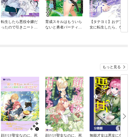
転生したら悪役令嬢だ
育成スキルはもういら
【タテヨミ】おデブ悪
ったので引きニートに
ないと勇者パーティを
女に転生したら、なぜ
なります 連載版
解雇されたので、退職
かラスボス王子様に執
金がわりにもらった
着されています
【領地】を強くしてみ
る
もっと見る
顔だけ聖女なのに、死
顔だけ聖女なのに、死
無能才女は悪女になり