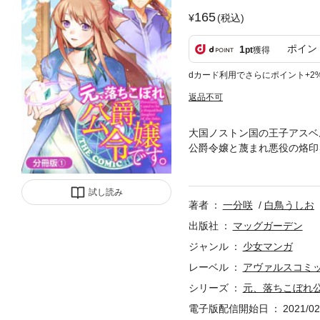
165
(税込)
ポイン
1
pt
獲得
dカード利用でさらにポイント+2
返品不可
大国ノストン国の王子アスベル
公爵令嬢と蔑まれ悪役の烙印
「小説家になろう」サイトで
録】
試し読み
著者
一分咲
白鳥うしお
出版社
マッグガーデン
ジャンル
少女マンガ
レーベル
アヴァルスコミ
シリーズ
元、落ちこぼれ公
電子版配信開始日
2021/02