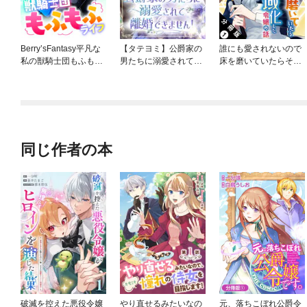
Berry’sFantasy平凡な
【タテヨミ】公爵家の
誰にも愛されないので
私の獣騎士団もふもふ
男たちに溺愛されて離
床を磨いていたらそこ
ライフ
婚できません！
が聖域化した令嬢の話
（コミック） 分冊版
同じ作者の本
破滅を控えた悪役令嬢
やり直せるみたいなの
元、落ちこぼれ公爵令