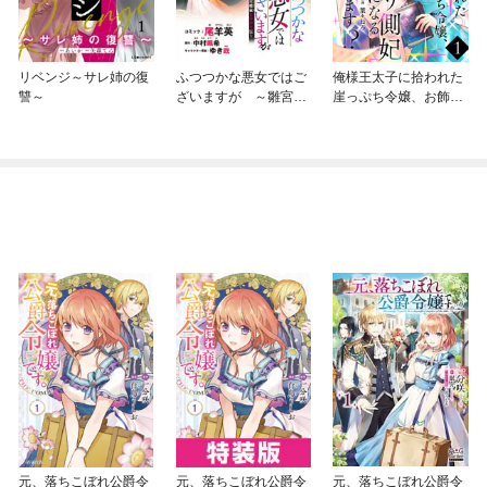
リベンジ～サレ姉の復
ふつつかな悪女ではご
俺様王太子に拾われた
讐～
ざいますが ～雛宮蝶
崖っぷち令嬢、お飾り
鼠とりかえ伝～ 連載
側妃になる…はずが溺
版
愛されてます！？(話売
り)
元、落ちこぼれ公爵令
元、落ちこぼれ公爵令
元、落ちこぼれ公爵令