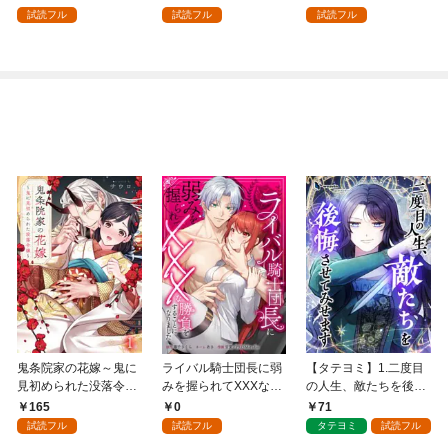
試読フル
試読フル
試読フル
鬼条院家の花嫁～鬼に
ライバル騎士団長に弱
【タテヨミ】1.二度目
見初められた没落令嬢
みを握られてXXXな勝
の人生、敵たちを後悔
～１
負をすることになりま
させてみせます
165
0
71
した第1話
試読フル
試読フル
タテヨミ
試読フル