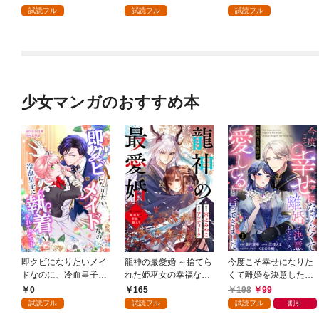
巻
隊組織する～【分冊
試読フル
試読フル
試読フル
版】 1巻
少女マンガのおすすめ本
即クビになりたいメイ
龍神の最愛婚 ～捨てら
今度こそ幸せになりた
ドなのに、冷血皇子に
れた姫巫女の幸福な嫁
くて離婚を決意したと
執着されています第1
入り～: 1
ころ、無表情な旦那様
0
165
198
99
話
が「愛してる」と言っ
試読フル
試読フル
試読フル
割引
てきました。1