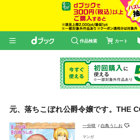
作品検索
カート
元、落ちこぼれ公爵令嬢です。THE CO
一分咲
白鳥うしお
マンガ