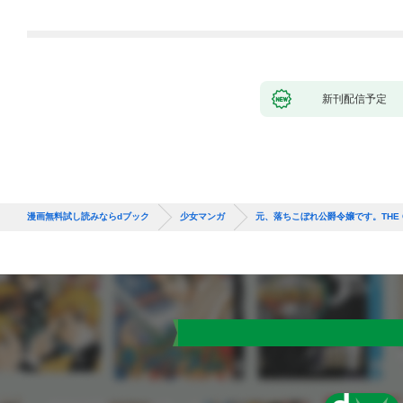
新刊配信予定
漫画無料試し読みならdブック
少女マンガ
元、落ちこぼれ公爵令嬢です。THE 