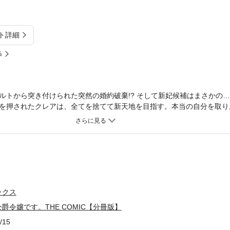
ト詳細
%
トから突き付けられた突然の婚約破棄!? そして新妃候補はまさかの……
を押されたクレアは、全てを捨てて新天地を目指す。本当の自分を取り
大人気を博した悪役公爵令嬢異世界ファンタジー、待望のコミカライズ
ックス
爵令嬢です。THE COMIC【分冊版】
/15