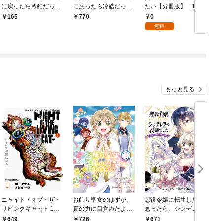
に戻ったら冷酷だった
に戻ったら冷酷だった
たい【分冊版】 1
た
公爵様の本音が甘すぎ
公爵様の本音が甘すぎ
0
165
770
ます！（コミック） 分
ます！（コミック） 1
無料
冊版 1
もっと見る
ニャイト・オブ・ザ・
お飾り聖女のはずが、
悪役令嬢に転生したと
リビングキャット 1巻
真の力に目覚めたよう
思ったら、シンデレラ
すべてが猫になる
です THE COMIC 1巻
の義姉でした ～シンデ
649
726
671