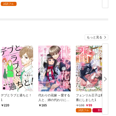
レラオタクの異世界転
試読フル
生～ 1巻
もっと見る
デブとラブと過ちと！
代わりの花嫁 ～愛する
フェンリル王子は私を
1
人と、姉の代わりに結
番にしました1
婚します～ 1
198
99
220
165
試読フル
割引