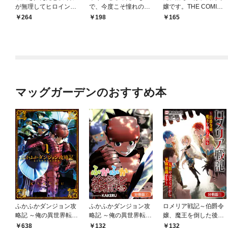
が無理してヒロインを
で、今度こそ憧れの侍
嬢です。THE COMIC
演じた結果～怠惰な余
女を目指します！ 第1
【分冊版】 1巻
264
198
165
生が憧れなのに、第二
話
王子の溺愛ルートに困
惑中～【単話】（１）
マッグガーデンのおすすめ本
ふかふかダンジョン攻
ふかふかダンジョン攻
ロメリア戦記～伯爵令
略記 ～俺の異世界転生
略記 ～俺の異世界転生
嬢、魔王を倒した後も
冒険譚～ 1巻
冒険譚～【分冊版】 1
人類やばそうだから軍
638
132
132