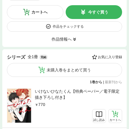
カートへ
今すぐ買う
作品をチェックする
作品情報へ
全1冊
シリーズ
お気に入り登録
完結
未購入巻をまとめて買う
1巻から
|
最新刊から
いけないひなたくん【特典ペーパー／電子限定
描き下ろし付き】
770
試し読み
カートへ