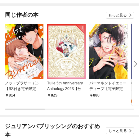
ます
同じ作者の本
もっと見る
ノットブラザー（1）
Tulle 5th Anniversary
パーマネントイエロー
彼方
【SS付き電子限定
Anthology 2023【分冊
ディープ【電子限定お
版】
版】
版1】
まけ付き】
0
814
825
880
ジュリアンパブリッシングのおすすめ
もっと見る
本