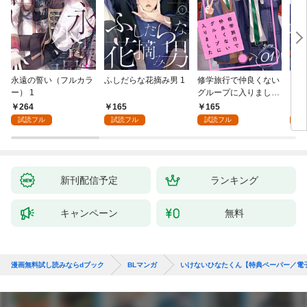
永遠の誓い（フルカラ
ふしだらな花摘み男 1
修学旅行で仲良くない
アル
ー） 1
グループに入りました
にな
【単話版】1巻
最強
264
165
165
0
が、
試読フル
試読フル
試読フル
ら執
す～
新刊配信予定
ランキング
キャンペーン
無料
漫画無料試し読みならdブック
BLマンガ
いけないひなたくん【特典ペーパー／電