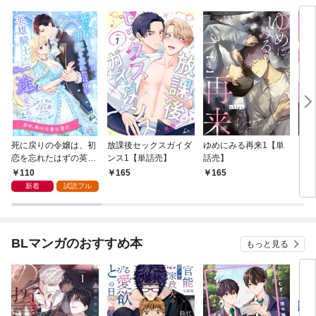
死に戻りの令嬢は、初
放課後セックスガイダ
ゆめにみる再来1【単
マジ
恋を忘れたはずの英雄
ンス1【単話売】
話売】
ん・
騎士から一途に愛され
話売
110
165
165
2
る【１】
新着
試読フル
BLマンガのおすすめ本
もっと見る