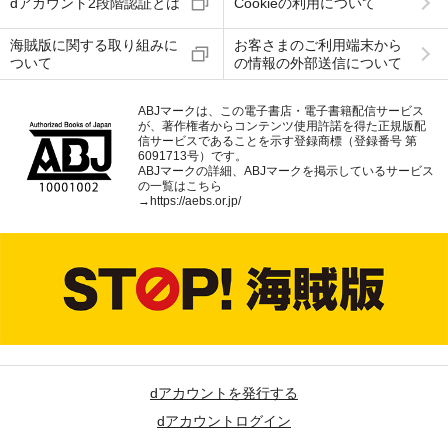
dアカウント2段階認証とは
Cookieの利用について
海賊版に関する取り組みに
お客さまのご利用端末から
ついて
の情報の外部送信について
ABJマークは、この電子書店・電子書籍配信サービス
が、著作権者からコンテンツ使用許諾を得た正規版配
信サービスであることを示す登録商標（登録番号 第
6091713号）です。
ABJマークの詳細、ABJマークを掲示しているサービス
の一覧はこちら
→
https://aebs.or.jp/
dアカウントを発行する
dアカウントログイン