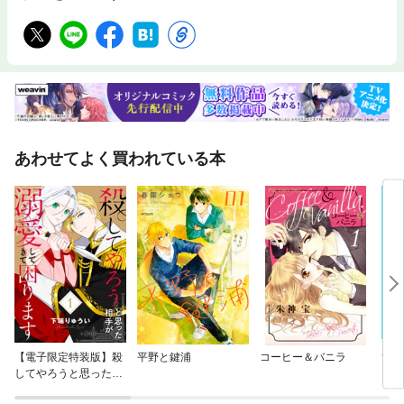
あわせてよく買われている本
【電子限定特装版】殺
平野と鍵浦
コーヒー＆バニラ
ひる
してやろうと思った相
手が溺愛してきて困り