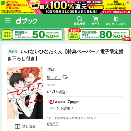
作品検索
カート
はじめての方へ
いけないひなたくん【特典ペーパー／電子限定描
最新刊
き下ろし付き】
完結
綿レイニ
マンガ
770
(税込)
7
pt
獲得
ポイント詳細
dカード利用でさらにポイント+2%
返品不可
試し読み