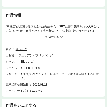
作品情報
“不感症”が原因で元彼と別れた過去から、SEXに苦手意識を持つ大学生の
古賀ひなたは、何故かバイト先の新人DK・木村櫂に妙に懐かれていた。
自分とは真逆の櫂がどうして…と戸惑うひなたに投げかけられたのは「古
賀さんがゲイだって知ってるよ――」という衝撃的な一言で…!?バラされ
たくなければデートしてと迫られ、身体の関係まで求められてしまうひな
ただったが、櫂から出された「感じてる演技はしないで」という謎の条件
著者
綿レイニ
が引っかかり……？
出版社
ジュリアンパブリッシング
ジャンル
BLマンガ
レーベル
G-Lish comics
シリーズ
いけないひなたくん【特典ペーパー／電子限定描き下ろし付
き】
電子版配信開始日
2022/08/18
ファイルサイズ
61.28 MB
作品をシェアする