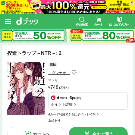
作品検索
カート
はじめての方へ
捏造トラップ－NTR－: 2
完結
コダマナオコ
マンガ
748
(税込)
6
pt
獲得
ポイント詳細
dカード利用でさらにポイント+2%
返品不可
カートへ
今すぐ買う