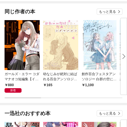
同じ作者の本
もっと見る
ガールズ・エラー コダ
幼なじみが絶対に結ば
創作百合フェスタアン
嘘つ
マナオコ短編集【イラ
れる百合アンソロジー
ソロジー 白群の空に君
論:
スト特典付】
『かわいいだけじゃだ
を描いている。
付】
880
165
1,100
8
めですか？』【単話】
新着
一迅社のおすすめ本
もっと見る