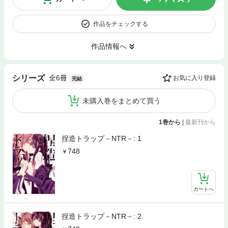
作品をチェックする
作品情報へ
全6冊
シリーズ
お気に入り登録
完結
未購入巻をまとめて買う
1巻から
|
最新刊から
捏造トラップ－NTR－: 1
748
カートへ
捏造トラップ－NTR－: 2