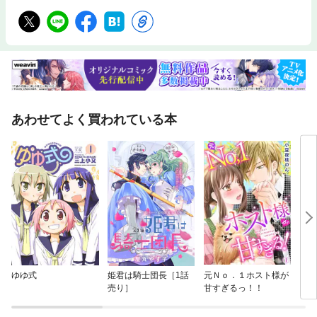
あわせてよく買われている本
ゆゆ式
姫君は騎士団長［1話
元Ｎｏ．１ホスト様が
コミ
売り］
甘すぎるっ！！