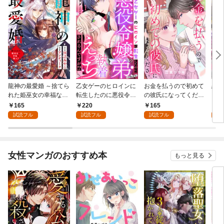
龍神の最愛婚 ～捨てら
乙女ゲーのヒロインに
お金を払うので初めて
恋を
れた姫巫女の幸福な嫁
転生したのに悪役令嬢
の彼氏になってくださ
スが
入り～: 1
の弟（攻略対象外）に
い: 1
溺愛
165
220
165
2
執着えっちされるんで
試読フル
試読フル
試読フル
試
すが！？: 1
女性マンガのおすすめ本
もっと見る