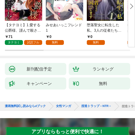
【タテヨミ】1.愛する
みせあいっこフレンド
堕落聖女に転生した
授か
公爵様、謹んで殺させ
1
私、3人の従者たちに
身籠
ていただきます！
抱かれて困ってます 第
して
71
0
0
2
1話
タテヨミ
試読フル
無料
無料
試
新刊配信予定
ランキング
キャンペーン
無料
漫画無料試し読みならdブック
女性マンガ
捏造トラップ－NTR－
捏造トラッ
アプリならもっと便利で快適に！