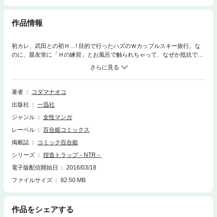
作品情報
初カレ、武田との初Ｈ…! 目的で行ったハズのＷカップルスキー旅行。な
のに、親友蛍に「Ｈの練習」とお風呂で触られちゃって、なぜか抵抗でき
ない由真。いざ、カレシとＨを…と思っても上手くいかなくて、気まずい
まま新学期を迎えていた。そんな中、武田は由真に隠し事をされてるので
は？ と疑い始める。「本当の恋って何？」と悩む由真。翻弄する蛍。…二
人を見つめる蛍のカレシ、藤原は不適な笑みを浮かべて…。急展開!! カレ
著者
コダマナオコ
シにヒミツ…のjk同士のアレコレがついに…!?
出版社
一迅社
ジャンル
女性マンガ
レーベル
百合姫コミックス
掲載誌
コミック百合姫
シリーズ
捏造トラップ－NTR－
電子版配信開始日
2016/03/18
ファイルサイズ
82.50 MB
作品をシェアする