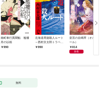
南町奉行異聞帖 襤褸
北海道周遊殺人ルート
皇宮の自鳴琴（オルゴ
舟の以栢
～西村京太郎トラベル
ール）
ミステリー・セレクシ
814
990
990
ョン（1）～
新着
無料