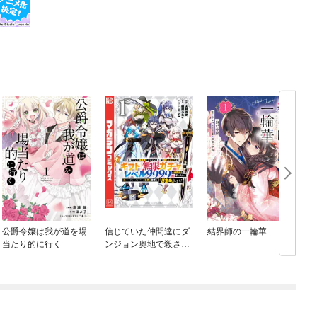
公爵令嬢は我が道を場
信じていた仲間達にダ
結界師の一輪華
当たり的に行く
ンジョン奥地で殺され
かけたがギフト『無限
ガチャ』でレベル９９
９９の仲間達を手に入
れて元パーティーメン
バーと世界に復讐＆