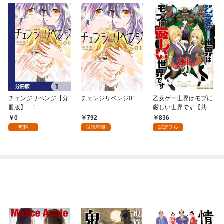
チェンジリベンジ【分
チェンジリベンジ01
乙女ゲー世界はモブに
冊版】 1
厳しい世界です【共和
国編】 ０１
0
792
836
無料
試読増量
試読フル