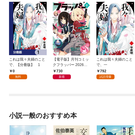
これは我々夫婦のこと
【電子版】月刊コミッ
これは我々夫婦のこと
で、【分冊版】 1
クフラッパー 2026年9
で、一
月号
0
730
792
無料
新着
試読増量
小説一般のおすすめ本