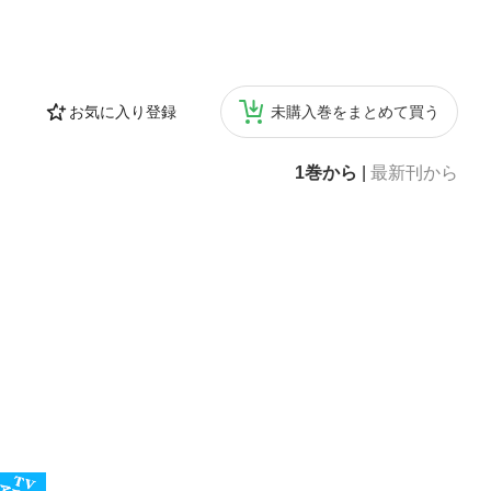
お気に入り登録
未購入巻をまとめて買う
1巻から
|
最新刊から