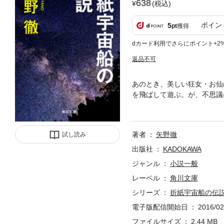
638
(税込)
ポイン
5
pt
獲得
dカード利用でさらにポイント+2
返品不可
あのとき、美しい狂女・お仙
を飛ばして遊ぶ。が、不思議
の子を産んだ。その子に降り
は昔、お仙に出逢った村を探
著者
矢野徹
試し読み
出版社
KADOKAWA
ジャンル
小説一般
レーベル
角川文庫
シリーズ
折紙宇宙船の伝
電子版配信開始日
2016/02
ファイルサイズ
2.44 MB