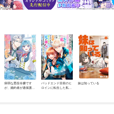
病弱な悪役令嬢です
バッドエンド目前のヒ
妹は知っている
が、婚約者が過保護す
ロインに転生した私、
ぎて逃げ出したい(私た
今世では恋愛するつも
ち犬猿の仲でしたよ
りがチートな兄が離し
ね！？)
てくれません！？@C
OMIC