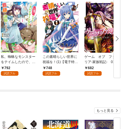
私、蜘蛛なモンスター
この素晴らしい世界に
ゲーム オブ ファミ
をテイムしたので、ス
祝福を！(1)【電子特別
リア-家族戦記- 01
パイダーシルクで裁縫
版】
792
748
682
を頑張ります！ 1
試読フル
試読フル
試読フル
もっと見る