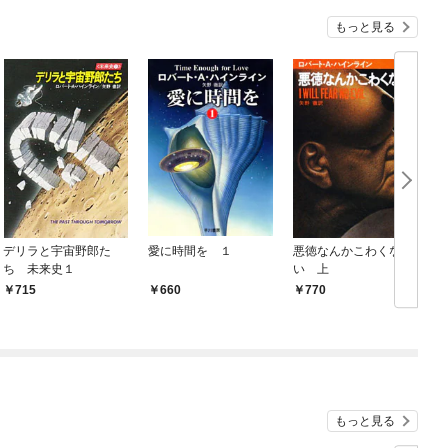
『ざまぁ！』します！
もっと見る
デリラと宇宙野郎た
愛に時間を １
悪徳なんかこわくな
ち 未来史１
い 上
715
660
770
もっと見る