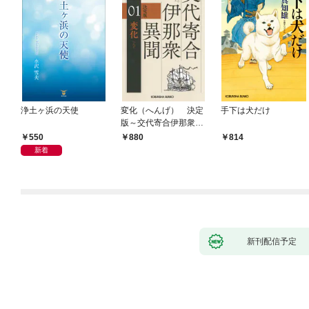
浄土ヶ浜の天使
変化（へんげ） 決定
手下は犬だけ
版～交代寄合伊那衆異
聞（1）～
550
880
814
新着
新刊配信予定