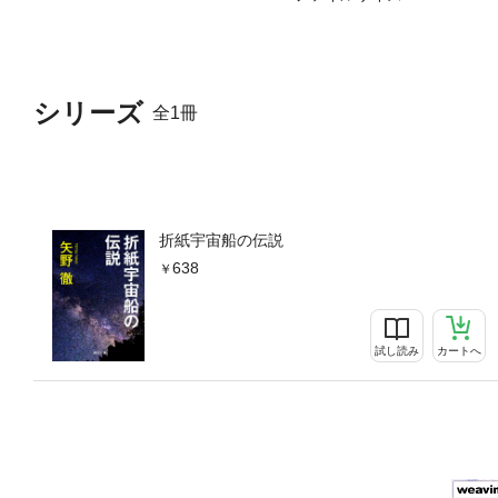
シリーズ
全1冊
折紙宇宙船の伝説
638
試し読み
カートへ