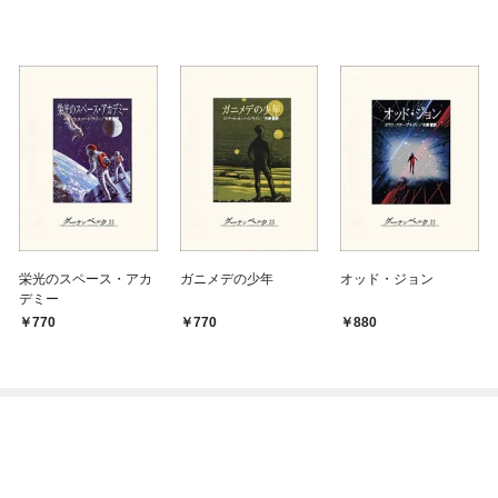
栄光のスペース・アカ
ガニメデの少年
オッド・ジョン
デミー
770
770
880