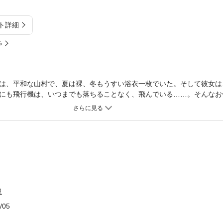
ト詳細
%
は、平和な山村で、夏は裸、冬もうすい浴衣一枚でいた。そして彼女は
にも飛行機は、いつまでも落ちることなく、飛んでいる……。そんなお
かかる運命は、生物との激烈な闘いと、セクシュアルな世界の彷徨……
していた。リリカルに綴られた“叙情ＳＦ”の傑作。
説
/05