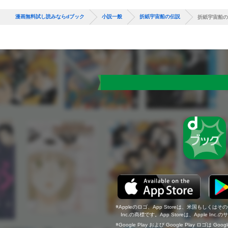
漫画無料試し読みならdブック
小説一般
折紙宇宙船の伝説
折紙宇宙船の
Appleのロゴ、App Storeは、米国もしくはそ
Inc.の商標です。App Storeは、Apple In
Google Play および Google Play ロゴは Go