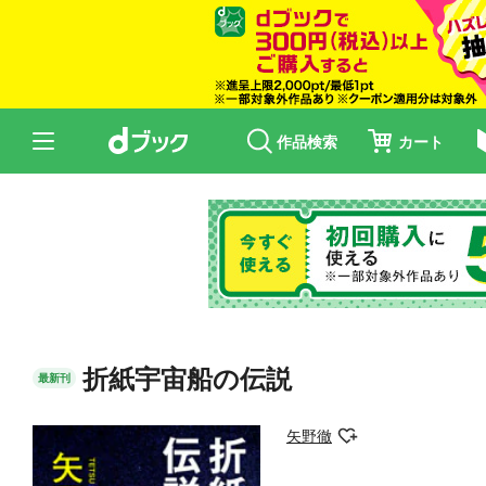
作品検索
カート
折紙宇宙船の伝説
最新刊
矢野徹