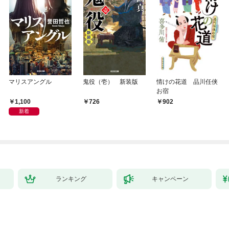
マリスアングル
鬼役（壱） 新装版
情けの花道 品川任侠
お宿
1,100
726
902
新着
ランキング
キャンペーン