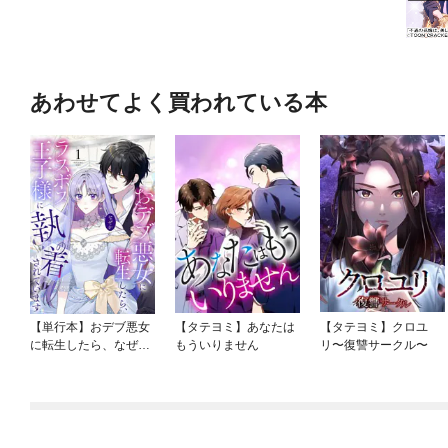
あわせてよく買われている本
【単行本】おデブ悪女
【タテヨミ】あなたは
【タテヨミ】クロユ
に転生したら、なぜか
もういりません
リ〜復讐サークル〜
ラスボス王子様に執着
されています