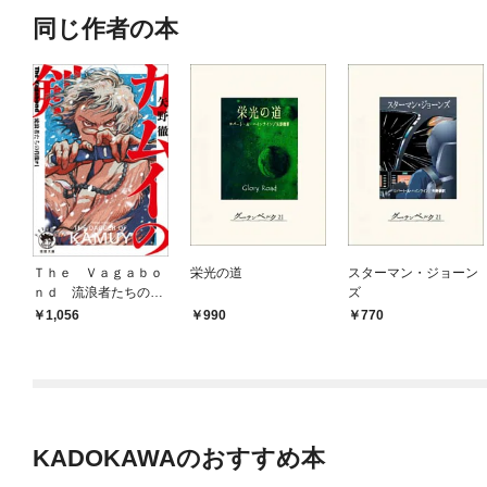
同じ作者の本
Ｔｈｅ Ｖａｇａｂｏ
栄光の道
スターマン・ジョーン
ｎｄ 流浪者たちの肖
ズ
像#1 カムイの剣
1,056
990
770
KADOKAWAのおすすめ本