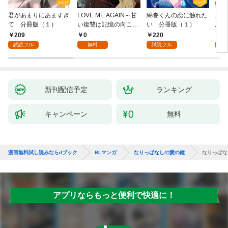
君があまりにあますぎ
LOVE ME AGAIN～甘
綿巻くんの恋に触れた
人魚
て 分冊版（１）
い復讐は記憶の向こう
い 分冊版（１）
悪魔
側～【全年齢版】(1)
き】(
209
0
220
8
試読フル
無料
試読フル
試
新刊配信予定
ランキング
キャンペーン
無料
漫画無料試し読みならdブック
BLマンガ
なりっぱなしの愛の鐘
なりっぱな
アプリならもっと便利で快適に！