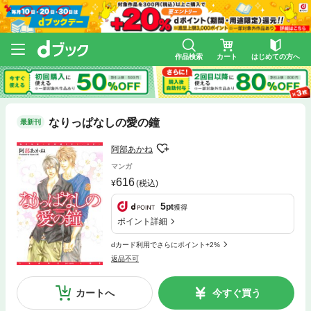
作品検索
カート
はじめての方へ
なりっぱなしの愛の鐘
最新刊
阿部あかね
マンガ
616
(税込)
5
pt
獲得
ポイント詳細
dカード利用でさらにポイント+2%
返品不可
カートへ
今すぐ買う