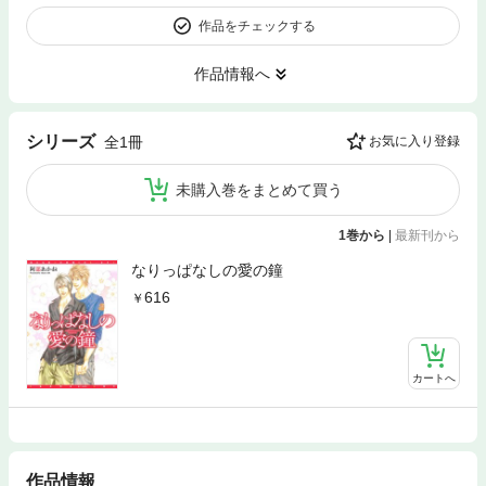
作品をチェックする
作品情報へ
シリーズ
全1冊
お気に入り登録
未購入巻をまとめて買う
1巻から
|
最新刊から
なりっぱなしの愛の鐘
616
カートへ
作品情報