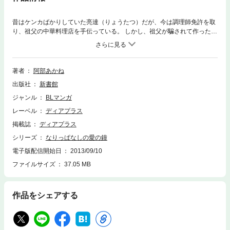
昔はケンカばかりしていた亮達（りょうたつ）だが、今は調理師免許を取
り、祖父の中華料理店を手伝っている。 しかし、祖父が騙されて作った借
金のせいで、店はヤクザの嫌がらせを受けていた。そんなある日、出前を
届けにヤクザの事務所に行った亮達は、高校の後輩・秀丸（ひでまる）と
再会し――?年下攻オーバーヒート・ラブ!!
著者
阿部あかね
出版社
新書館
ジャンル
BLマンガ
レーベル
ディアプラス
掲載誌
ディアプラス
シリーズ
なりっぱなしの愛の鐘
電子版配信開始日
2013/09/10
ファイルサイズ
37.05 MB
作品をシェアする