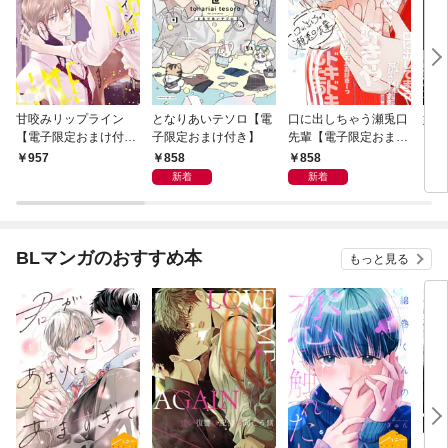
甘咬みリップライン
となりあいテソロ【電
口に出しちゃう瀬兎口
奸臣
【電子限定おまけ付
子限定おまけ付き】
先輩【電子限定おまけ
き】
付き】
858
858
957
8
新着
新着
BLマンガのおすすめ本
もっと見る