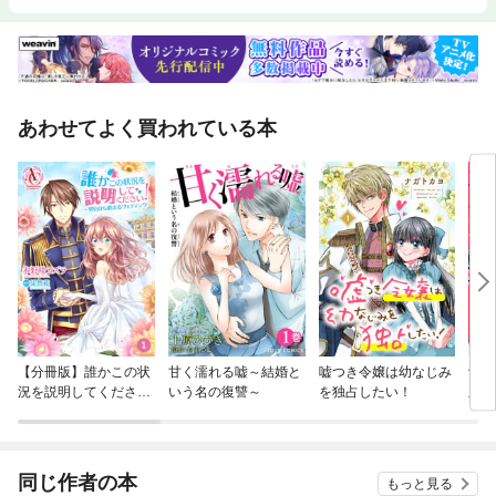
あわせてよく買われている本
【分冊版】誰かこの状
甘く濡れる嘘～結婚と
嘘つき令嬢は幼なじみ
飢え
況を説明してくださ
いう名の復讐～
を独占したい！
版】
い！ ～契約から始まる
ウェディング～
同じ作者の本
もっと見る