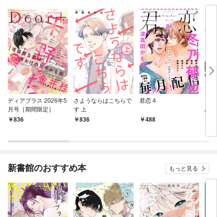
ディアプラス 2026年5
さようならはこちらで
君恋 4
I’m 
月号［期間限定］
す 上
誌掲
836
836
488
1
新書館のおすすめ本
もっと見る