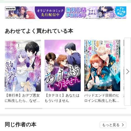
あわせてよく買われている本
【単行本】おデブ悪女
【タテヨミ】あなたは
バッドエンド目前のヒ
結界
に転生したら、なぜか
もういりません
ロインに転生した私、
ラスボス王子様に執着
今世では恋愛するつも
されています
りがチートな兄が離し
てくれません！？@C
OMIC
同じ作者の本
もっと見る