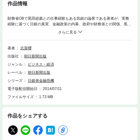
作品情報
財務省OBで黒田総裁との仕事経験もある気鋭の論客である著者が、実務
経験に基づく日銀の真実、金融政策の内幕、政府や財務省との関係、黒田
総裁の人柄、世界経済への影響などをリアルな情報を交えてロジカルに解
説する。知られざる日銀の内部事情がわかる必読の書！
著者
志賀櫻
出版社
朝日新聞出版
ジャンル
ビジネス・経済
レーベル
朝日新聞出版
シリーズ
日銀発金融危機
電子版配信開始日
2014/07/11
ファイルサイズ
1.73 MB
作品をシェアする