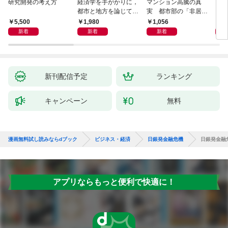
研究開発の考え方
経済学を手がかりに，
マンション高騰の真
リー
都市と地方を論じてみ
実 都市部の「非居住
「も
よう
化」が街を壊す
然と
5,500
1,980
1,056
2,
イン
新着
新着
新着
果を
新刊配信予定
ランキング
キャンペーン
無料
漫画無料試し読みならdブック
ビジネス・経済
日銀発金融危機
日銀発金融
アプリならもっと便利で快適に！