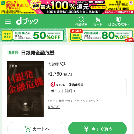
作品検索
カート
はじめての方へ
日銀発金融危機
最新刊
志賀櫻
1,760
(税込)
16
pt
獲得
ポイント詳細
dカード利用でさらにポイント+2%
返品不可
カートへ
今すぐ買う