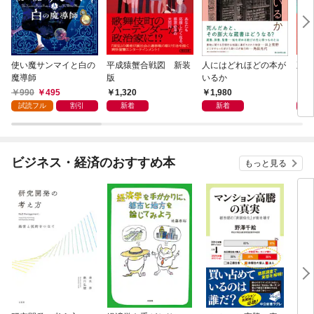
使い魔サンマイと白の
平成猿蟹合戦図 新装
人にはどれほどの本が
五二
魔導師
版
いるか
990
495
1,320
1,980
1,
試読フル
割引
新着
新着
ビジネス・経済のおすすめ本
もっと見る