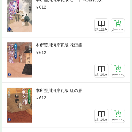
612
試し読み
カートへ
本所竪川河岸瓦版 花燈籠
612
試し読み
カートへ
本所竪川河岸瓦版 紅の雁
612
試し読み
カートへ