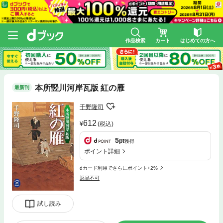
作品検索
カート
はじめての方へ
本所竪川河岸瓦版 紅の雁
最新刊
千野隆司
612
(税込)
5
pt
獲得
ポイント詳細
dカード利用でさらにポイント+2%
返品不可
試し読み