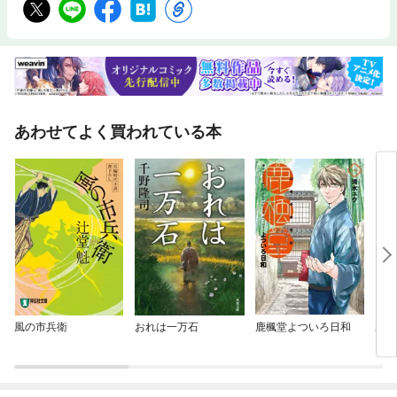
あわせてよく買われている本
風の市兵衛
おれは一万石
鹿楓堂よついろ日和
裏火