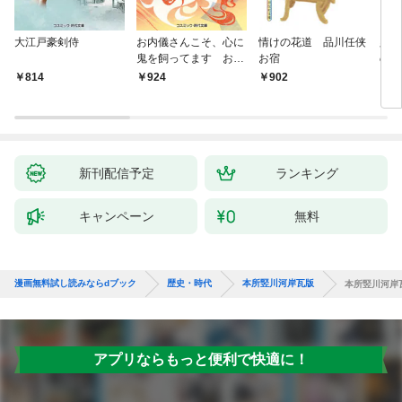
大江戸豪剣侍
お内儀さんこそ、心に
情けの花道 品川任侠
必殺
鬼を飼ってます おけ
お宿
の弦
いの戯作手帖
814
924
902
8
新刊配信予定
ランキング
キャンペーン
無料
漫画無料試し読みならdブック
歴史・時代
本所竪川河岸瓦版
本所竪川河岸
アプリならもっと便利で快適に！