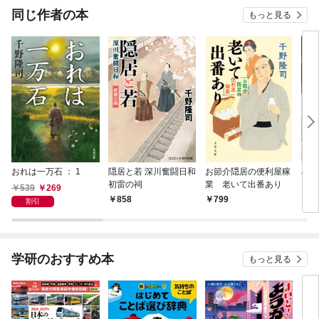
同じ作者の本
もっと見る
おれは一万石 ： 1
隠居と若 深川奮闘日和
お節介隠居の便利屋稼
めお
初雷の祠
業 老いて出番あり
539
269
858
799
7
割引
学研のおすすめ本
もっと見る