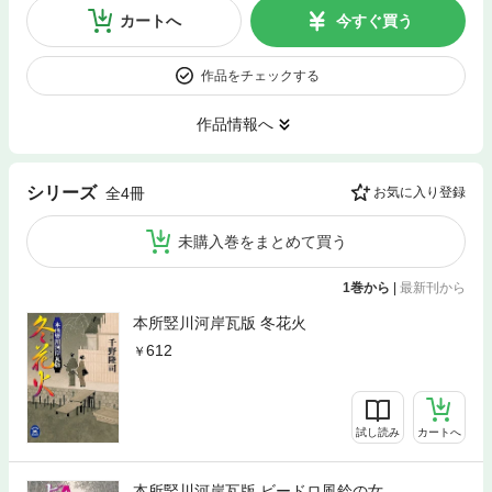
カートへ
今すぐ買う
作品をチェックする
作品情報へ
シリーズ
全4冊
お気に入り登録
未購入巻をまとめて買う
1巻から
|
最新刊から
本所竪川河岸瓦版 冬花火
612
試し読み
カートへ
本所竪川河岸瓦版 ビードロ風鈴の女