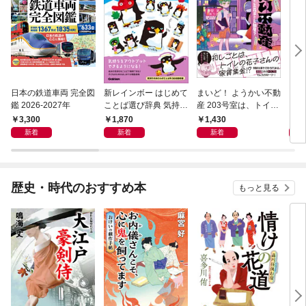
日本の鉄道車両 完全図
新レインボー はじめて
まいど！ ようかい不動
えさ
鑑 2026-2027年
ことば選び辞典 気持ち
産 203号室は、トイレ
のことば
の花子さんの部屋？
3,300
1,870
1,430
1,
新着
新着
新着
歴史・時代のおすすめ本
もっと見る