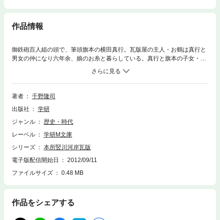
作品情報
御鉄砲百人組の頭で、筆頭旗本の横田真行。瓦版屋の主人・お鶴は真行と
男女の仲になり六年余、娘のお糸と暮らしている。真行と旗本の子女・雪
乃との婚姻話が進むなか、雪乃が賊に襲われる。お家断絶の怨恨が絡んだ
事件の顛末と、真行と二人の女との行方は！？
著者
千野隆司
出版社
学研
ジャンル
歴史・時代
レーベル
学研M文庫
シリーズ
本所竪川河岸瓦版
電子版配信開始日
2012/09/11
ファイルサイズ
0.48 MB
作品をシェアする