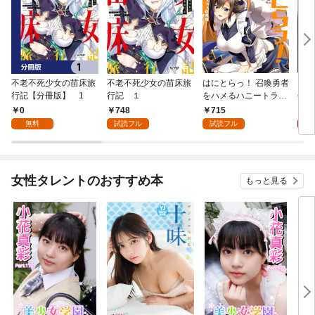
不老不死少女の苗床旅
不老不死少女の苗床旅
はにとらっ！ 召喚勇者
ダ・
行記【分冊版】 1
行記 １
をハメるハニートラッ
年9
プ包囲網 1
0
748
715
9
無料
試読フル
試読フル
女性タレントのおすすめ本
もっと見る