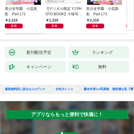
美少女学園 小花真
【デジタル限定 YJ PH
美少女学園 小花真
美少
彩 Part.172
OTO BOOK】十味写真
彩 Part.173
彩 P
集「続・『ぽみ』！？
2,310
1,320
2,310
2,
どこでもトレイン・ベ
新着
新着
新着
トナム篇」
新刊配信予定
ランキング
キャンペーン
無料
漫画無料試し読みならdブック
女性タレント
藤本冬香1st写真集 無防備な私【
アプリならもっと便利で快適に！