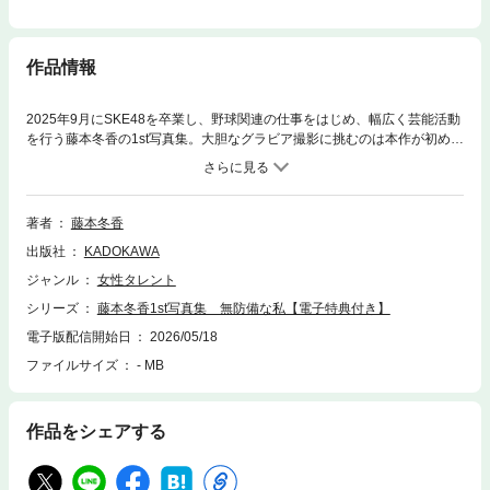
作品情報
2025年9月にSKE48を卒業し、野球関連の仕事をはじめ、幅広く芸能活動
を行う藤本冬香の1st写真集。大胆なグラビア撮影に挑むのは本作が初め
て。展開で見せるバストカットから、初挑戦となるバックショットまで、
肌見せ全開で臨み、27歳の藤本冬香の“無防備ボディ”を披露している。撮
影地は、彼女にとって人生初の海外となるタイ・クラビ。切り立つ石灰岩
の岩壁と真っ青なビーチが広がるリゾート地でロケを敢行。ロングテール
著者
藤本冬香
ボートでしか行くことのできない秘境・ライレイビーチでも、海に入りな
出版社
KADOKAWA
がら撮影。キュートなカットから、グッと大人びた表情を見せるカットま
で、さまざまな魅力をたっぷりと収録。服を脱いでランジェリー姿へと
ジャンル
女性タレント
徐々に変化していく展開や、ストッキングを脱ぐカット、ブラ手ぶらカッ
シリーズ
藤本冬香1st写真集 無防備な私【電子特典付き】
トなど、大胆なグラビアにも積極的に挑戦。クラビの開放的な雰囲気が彼
女を大胆にさせ、初めて見せる彼女に出会える一冊となっている。ページ
電子版配信開始日
2026/05/18
をめくると、そのヘルシーな印象から一転、大胆なランジェリーや水着カ
ファイルサイズ
- MB
ットが続く構成となっており、写真はすべて本人がセレクトするなど、こ
だわりが詰まっている。また、本作には藤本冬香自身によるエッセイも収
録。現在の想いや心情が、等身大の言葉で綴られている。【コメント】ま
作品をシェアする
さか私が写真集を出させていただけるなんて、夢にも思っていませんでし
た！今回KADOKAWAさんから素敵なご縁をいただき、感謝の気持ちでい
っぱいです。7年間在籍したSKE48を卒業し、新たなスタートをこの写真