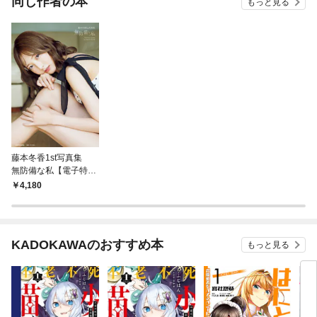
同じ作者の本
もっと見る
藤本冬香1st写真集
無防備な私【電子特典
付き】
4,180
KADOKAWAのおすすめ本
もっと見る