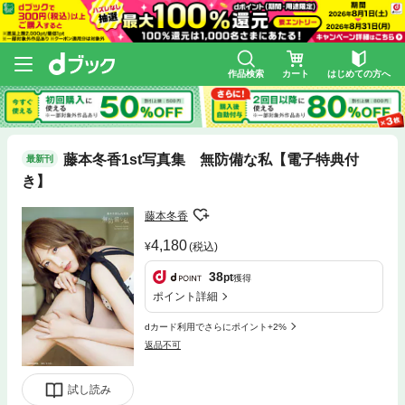
作品検索
カート
はじめての方へ
藤本冬香1st写真集 無防備な私【電子特典付
最新刊
き】
藤本冬香
4,180
(税込)
38
pt
獲得
ポイント詳細
dカード利用でさらにポイント+2%
返品不可
試し読み