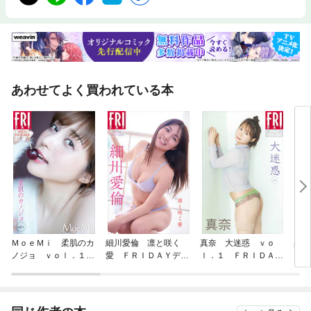
集と共に切れることがとても光栄です。初めての写真集。初めての海外。
初めてのランジェリーでの撮影。たくさんの初めてがあります。私らしさ
と少し背伸びした私。ぜひ、たくさんの初めてを一緒に感じてくださった
ら嬉しいです。
あわせてよく買われている本
ＭｏｅＭｉ 柔肌のカ
細川愛倫 凛と咲く
真奈 大迷惑 ｖｏ
兵頭
ノジョ ｖｏｌ．１
愛 ＦＲＩＤＡＹデジ
ｌ．１ ＦＲＩＤＡＹ
ア 
ＦＲＩＤＡＹデジタル
タル写真集
デジタル写真集
ＩＤ
写真集
集