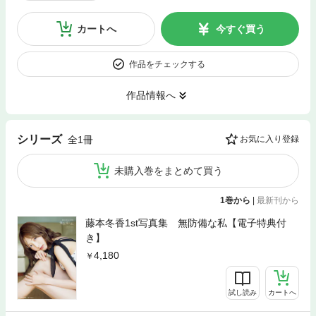
カートへ
今すぐ買う
作品をチェックする
作品情報へ
シリーズ
全1冊
お気に入り登録
未購入巻をまとめて買う
1巻から
|
最新刊から
藤本冬香1st写真集 無防備な私【電子特典付
き】
4,180
試し読み
カートへ