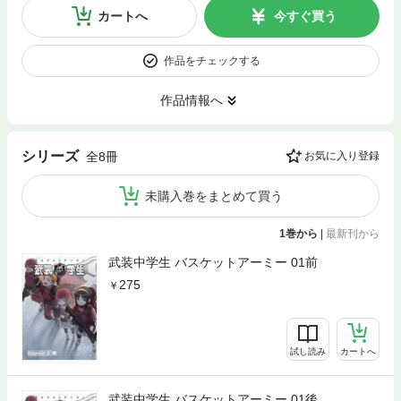
カートへ
今すぐ買う
作品をチェックする
作品情報へ
シリーズ
全8冊
お気に入り登録
未購入巻をまとめて買う
1巻から
|
最新刊から
武装中学生 バスケットアーミー 01前
275
試し読み
カートへ
武装中学生 バスケットアーミー 01後