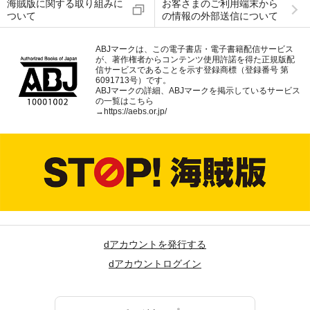
海賊版に関する取り組みに
お客さまのご利用端末から
ついて
の情報の外部送信について
ABJマークは、この電子書店・電子書籍配信サービス
が、著作権者からコンテンツ使用許諾を得た正規版配
信サービスであることを示す登録商標（登録番号 第
6091713号）です。
ABJマークの詳細、ABJマークを掲示しているサービス
の一覧はこちら
→
https://aebs.or.jp/
dアカウントを発行する
dアカウントログイン