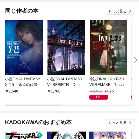
てくれません！？@C
OMIC
同じ作者の本
もっと見る
小説FINAL FANTASY
小説FINAL FANTASY
小説FINAL FANTASY
小説
X-2.5 ～永遠の代償～
VII REBIRTH Dear D
VII REMAKE Traces
タジー
estiny
of Two Pasts
o a 
1,650
825
1,
1,540
1,760
割引
KADOKAWAのおすすめ本
もっと見る