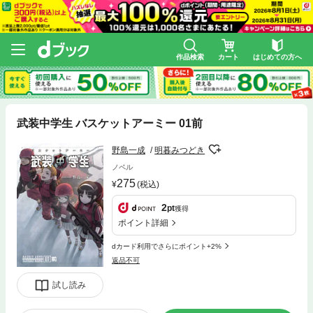
作品検索
カート
はじめての方へ
武装中学生 バスケットアーミー 01前
野島一成
明暮みつどき
ノベル
275
(税込)
2
pt
獲得
ポイント詳細
dカード利用でさらにポイント+2%
返品不可
試し読み