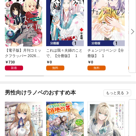
【電子版】月刊コミッ
これは我々夫婦のこと
チェンジリベンジ【分
チェ
クフラッパー 2026年9
で、【分冊版】 1
冊版】 1
月号
730
0
0
7
新着
無料
無料
試
男性向けラノベのおすすめ本
もっと見る