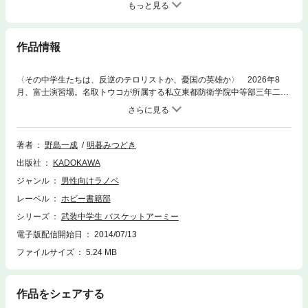
もっと見る
作品情報
〈その中学生たちは、反逆のテロリストか、憂国の英雄か〉 2026年8
月、富士演習場。名取トウコが所属する私立東都防衛学院中等部三年二組
は、陸上自衛隊全面協力のもと、夏季総合演習の最中にあった。演習最終
日、担当教官の神谷公子は、生徒らに課外授業を提案。それは、公子の友
人でありロボット開発者の滝沢智則に、「国防ロボット研究」について講
義をしてもらうというものだった。その矢先……前代未聞の事件は起き
著者
野島一成
明暮みつどき
る。本電子書籍は、紙版『武装中学生 バスケットアーミー 01 三年二組壊
出版社
KADOKAWA
滅』の前半部分を収録。 ※作品の表現や演出を考慮して、電子版は本
文縦組で制作しております。また一部のページを加工、追加、削除してお
ジャンル
男性向けラノベ
ります。※
レーベル
ホビー書籍部
シリーズ
武装中学生 バスケットアーミー
電子版配信開始日
2014/07/13
ファイルサイズ
5.24 MB
作品をシェアする