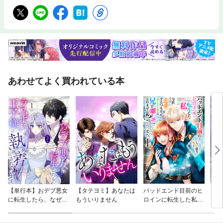
あわせてよく買われている本
【単行本】おデブ悪女
【タテヨミ】あなたは
バッドエンド目前のヒ
【タ
に転生したら、なぜか
もういりません
ロインに転生した私、
リ〜
ラスボス王子様に執着
今世では恋愛するつも
されています
りがチートな兄が離し