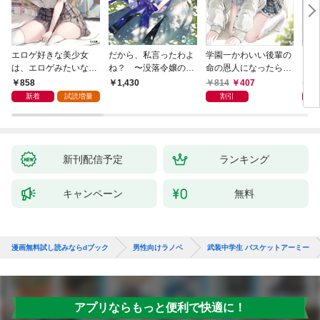
エロゲ好きな美少女
だから、私言ったわよ
学園一かわいい後輩の
くた
は、エロゲみたいなこ
ね？ 〜没落令嬢の案
命の恩人になったら、
ども
と全部シてほしい【電
外楽しい領地改革〜
通い妻になって関係を
858
814
407
8
1,430
子ＳＳ特典付き】
迫ってくる。
新着
試読増量
割引
新刊配信予定
ランキング
キャンペーン
無料
漫画無料試し読みならdブック
男性向けラノベ
武装中学生 バスケットアーミー
アプリならもっと便利で快適に！