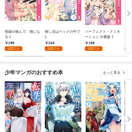
視線が絡んで、熱にな
推し活はベッドの中で
パーフェクト・ドミネ
ふし
る 1
1
ーション 分冊版 1
言っ
198
244
198
2
試読フル
試読フル
試読フル
試
少年マンガのおすすめ本
もっと見る