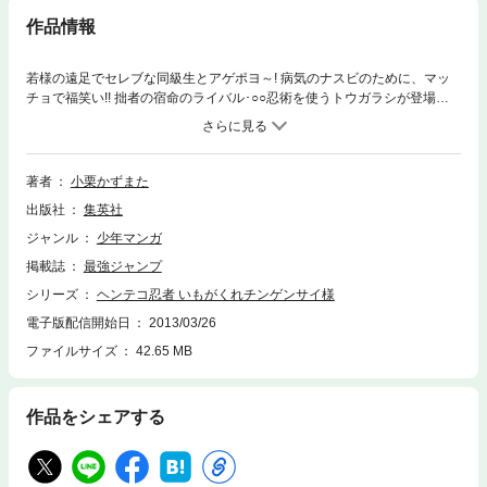
作品情報
若様の遠足でセレブな同級生とアゲポヨ～! 病気のナスビのために、マッ
チョで福笑い!! 拙者の宿命のライバル･○○忍術を使うトウガラシが登場…!?
など、イケメンの拙者が超モテまくりの2巻です!!(嘘)
著者
小栗かずまた
出版社
集英社
ジャンル
少年マンガ
掲載誌
最強ジャンプ
シリーズ
ヘンテコ忍者 いもがくれチンゲンサイ様
電子版配信開始日
2013/03/26
ファイルサイズ
42.65 MB
作品をシェアする