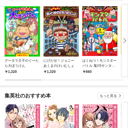
グータラ王子のぐーた
にげだせ！ジョニー
はくねつ！モンスター
アン
ら大ぼうけん
あくまのけいむしょ
バトル 鬼VSサンタク
生 1
ロース
1,320
1,320
660
5
集英社のおすすめ本
もっと見る