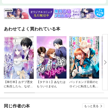
あわせてよく買われている本
【単行本】おデブ悪女
【タテヨミ】あなたは
バッドエンド目前のヒ
【タ
に転生したら、なぜか
もういりません
ロインに転生した私、
リ〜
ラスボス王子様に執着
今世では恋愛するつも
されています
りがチートな兄が離し
てくれません！？@C
OMIC
同じ作者の本
もっと見る