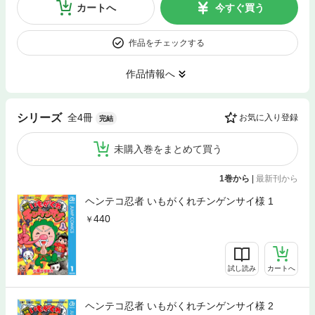
カートへ
今すぐ買う
作品をチェックする
作品情報へ
全4冊
シリーズ
お気に入り登録
完結
未購入巻をまとめて買う
1巻から
|
最新刊から
ヘンテコ忍者 いもがくれチンゲンサイ様 1
440
試し読み
カートへ
ヘンテコ忍者 いもがくれチンゲンサイ様 2