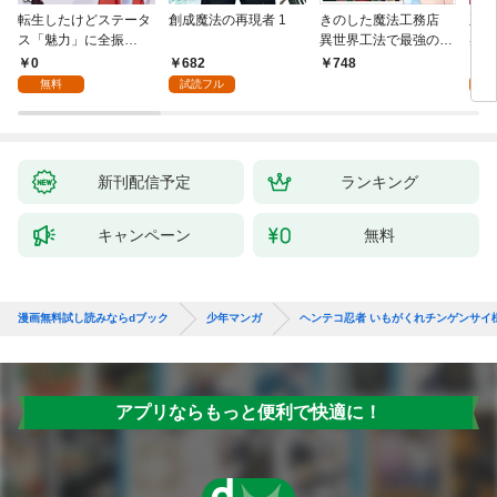
転生したけどステータ
創成魔法の再現者 1
きのした魔法工務店
王位
ス「魅力」に全振
異世界工法で最強の家
兆候
り！？(1)
づくりを（コミック）
入れ
0
682
0
748
１
る。
無料
試読フル
新刊配信予定
ランキング
キャンペーン
無料
漫画無料試し読みならdブック
少年マンガ
ヘンテコ忍者 いもがくれチンゲンサイ
アプリならもっと便利で快適に！