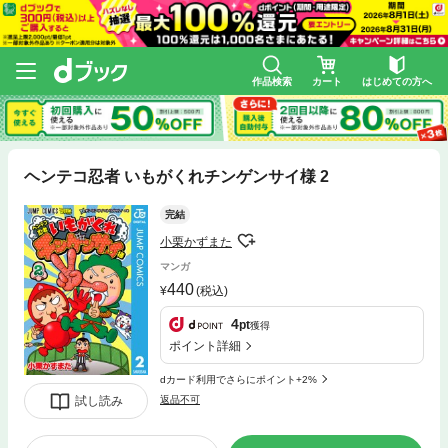
作品検索
カート
はじめての方へ
ヘンテコ忍者 いもがくれチンゲンサイ様 2
完結
小栗かずまた
マンガ
440
(税込)
4
pt
獲得
ポイント詳細
dカード利用でさらにポイント+2%
試し読み
返品不可