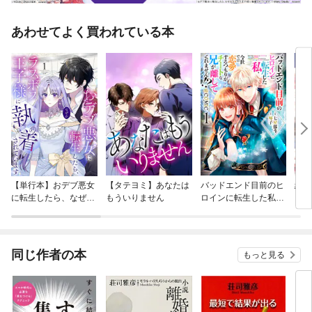
あわせてよく買われている本
【単行本】おデブ悪女
【タテヨミ】あなたは
バッドエンド目前のヒ
結界
に転生したら、なぜか
もういりません
ロインに転生した私、
ラスボス王子様に執着
今世では恋愛するつも
されています
りがチートな兄が離し
てくれません！？@C
OMIC
同じ作者の本
もっと見る