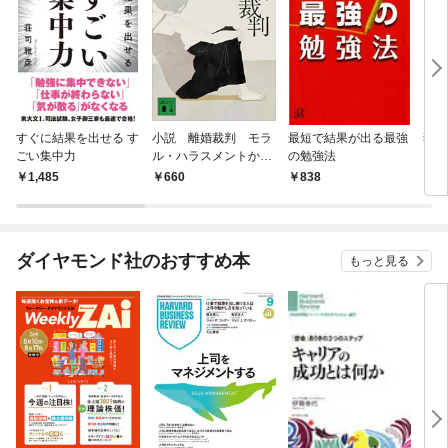
すぐに結果を出せる す
小説 離婚裁判 モラ
最短で結果が出る最強
妻が
ごい集中力
ル・ハラスメントから
の勉強法
の脱出
1,485
660
838
7
ダイヤモンド社のおすすめ本
もっと見る