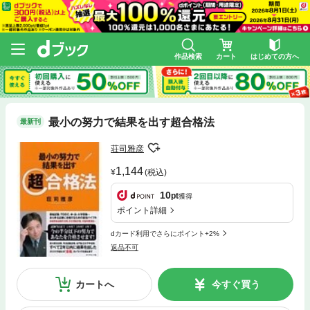
作品検索
カート
はじめての方へ
最小の努力で結果を出す超合格法
最新刊
荘司雅彦
1,144
(税込)
10
pt
獲得
ポイント詳細
dカード利用でさらにポイント+2%
返品不可
カートへ
今すぐ買う