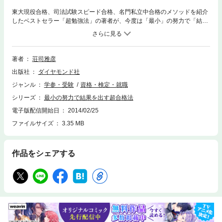
東大現役合格、司法試験スピード合格、名門私立中合格のメソッドを紹介
したベストセラー「超勉強法」の著者が、今度は「最小」の努力で「結
果」を出すことだけにこだわって書き上げた勉強本です。司法試験やスキ
ルアップで試験を受けるビジネスパーソンはもちろん、中・高・大学受験
を控えた学生にも使える方法満載です！
著者
荘司雅彦
出版社
ダイヤモンド社
ジャンル
学参・受験
資格・検定・就職
シリーズ
最小の努力で結果を出す超合格法
電子版配信開始日
2014/02/25
ファイルサイズ
3.35 MB
作品をシェアする