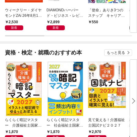
ウィークリー・ダイヤ
DIAMONDハーバー
「使命」ありき3つの
極限
モンドZAi 26年8月10
ド・ビジネス・レビュ
ステップ キャリアの
日・17日合併号
ー 2026年9月号 特集
成功とは何か
2,530
2,899
2,
550
「上司をマネジメント
新着
新着
する」
資格・検定・就職のおすすめ本
もっと見る
らくらく暗記マスタ
らくらく暗記マスタ
見て覚える！介護福祉
税理
ー 介護福祉士国家試
ー 社会福祉士国家試
士国試ナビ２０２７
税法
験２０２７
験２０２７
度版
1,870
1,870
2,970
4,