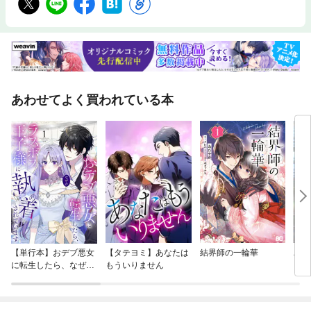
あわせてよく買われている本
【単行本】おデブ悪女
【タテヨミ】あなたは
結界師の一輪華
バッ
に転生したら、なぜか
もういりません
ロイ
ラスボス王子様に執着
今世
されています
りが
てく