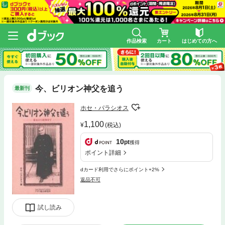
作品検索
カート
はじめての方へ
今、ビリオン神父を追う
最新刊
ホセ・パラシオス
1,100
(税込)
10
pt
獲得
ポイント詳細
dカード利用でさらにポイント+2%
返品不可
試し読み