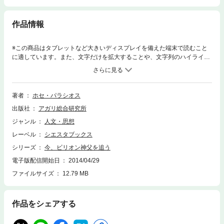
作品情報
※この商品はタブレットなど大きいディスプレイを備えた端末で読むこと
に適しています。また、文字だけを拡大することや、文字列のハイライ
ト、検索、辞書の参照、引用などの機能が使用できません。ビリオンは幕
末に宣教師として長崎に入るが、そのとき見た光景は長崎から追われてい
く隠れキリシタンであった。幕末の日本に訪れた西洋人は多かった。その
大部分が商人であったり、黄金の国ジパングで一儲けしようとする海賊ま
著者
ホセ・パラシオス
がいの者まで多種多様であった。しかし、ビリオンは持ち前の気力・知
出版社
アガリ総合研究所
性・体力で、日本各地で宣教活動を始める。真摯な姿は日本人の心を揺さ
ぶり、また一方ではユーモラスで気さくな人物でもあり、その風貌は「お
ジャンル
人文・思想
ばちゃん」とまちがえられたりもした。大隈重信には洋書を渡し、西洋を
レーベル
シエスタブックス
活字で見せた。たんに宣教師にとどまらないビリオンは、西洋人だが、幕
末に存在感を示した志士でもあった、と言える。昭和まで生きた、幕末の
シリーズ
今、ビリオン神父を追う
西洋を語る一冊である。著者のホセ・パラシオスは、彼の姿をまるで目に
電子版配信開始日
2014/04/29
見えるように、洒脱な日本語で語る。
ファイルサイズ
12.79 MB
作品をシェアする