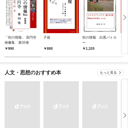
「街の情報」 高円寺
子規
街の情報 白黒パトカ
第三
画像集 第35巻
ー
ンス
990
880
1,320
1,
人文・思想のおすすめ本
もっと見る