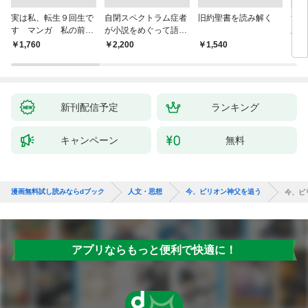
実は私、転生９回生で
自閉スペクトラム症者
旧約聖書を読み解く
すご
す マンガ 私の前世
が小説をめぐって語り
版 
物語
あう
らす
￥1,760
￥2,200
￥1,540
￥1,
新刊配信予定
ランキング
キャンペーン
無料
漫画無料試し読みならdブック
人文・思想
今、ビリオン神父を追う
今、ビ
アプリならもっと便利で快適に！