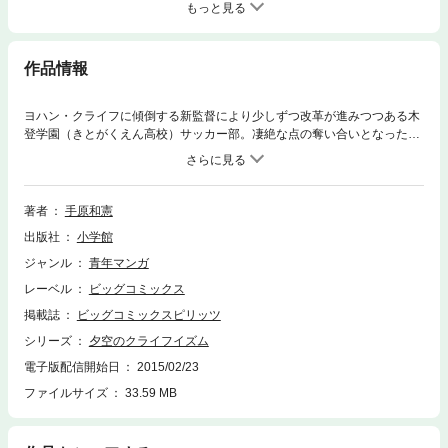
もっと見る
作品情報
ヨハン・クライフに傾倒する新監督により少しずつ改革が進みつつある木
登学園（きとがくえん高校）サッカー部。凄絶な点の奪い合いとなった紅
白戦はいよいよロスタイムへと突入。「自信を持つこと」が課題の主人
公・今中は自らの殻を破ろうと、必死で敵陣へと切り込む――残されたワ
ンチャンス、はたしてその結末は！？そして物語は、ヒロイン・「雨ちゃ
んの過去」編へ。どうしていつもアメをなめているのか？どうしてサッカ
著者
手原和憲
ーをやめてしまったのか？クールな彼女の過去が徐々に明らかになる…！
出版社
小学館
絶好調の高校サッカー部物語、最新刊も読み応え十分！！
ジャンル
青年マンガ
レーベル
ビッグコミックス
掲載誌
ビッグコミックスピリッツ
シリーズ
夕空のクライフイズム
電子版配信開始日
2015/02/23
ファイルサイズ
33.59 MB