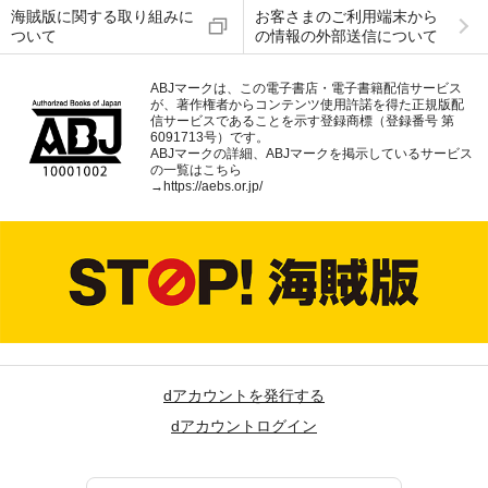
海賊版に関する取り組みに
お客さまのご利用端末から
ついて
の情報の外部送信について
ABJマークは、この電子書店・電子書籍配信サービス
が、著作権者からコンテンツ使用許諾を得た正規版配
信サービスであることを示す登録商標（登録番号 第
6091713号）です。
ABJマークの詳細、ABJマークを掲示しているサービス
の一覧はこちら
→
https://aebs.or.jp/
dアカウントを発行する
dアカウントログイン