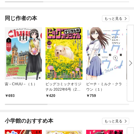
同じ作者の本
もっと見る
宙－CHUU－（１）
ビッグコミックオリジ
ピーチ・ミルク・クラ
週刊
ナル 2022年6号（202
ウン（１）
ピリ
2年3月4日発売)
【デ
693
420
759
3
ビア
香」
日発
小学館のおすすめ本
もっと見る