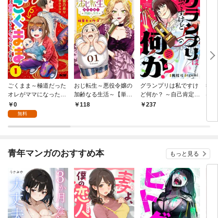
ごくまま～極道だった
おじ転生～悪役令嬢の
グランプリは私ですけ
後宮
オレがママになった話
加齢なる生活～【単
ど何か？ ～自己肯定モ
は謎
～【単話】（１）
話】（１）
ンスターのミスコン無
（１
0
118
237
2
双～【単話】（１）
無料
青年マンガのおすすめ本
もっと見る