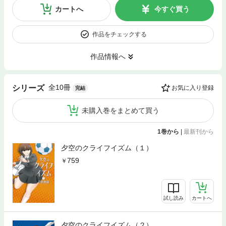
カートへ
今すぐ買う
作品をチェックする
作品情報へ
全10冊
シリーズ
お気に入り登録
完結
未購入巻をまとめて買う
1巻から
|
最新刊から
夕空のクライフイズム（１）
759
試し読み
カートへ
夕空のクライフイズム（２）