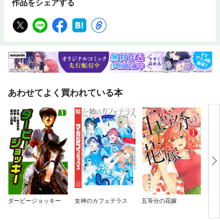
作品をシェアする
あわせてよく買われている本
ダービージョッキー
女神のカフェテラス
五等分の花嫁
未来