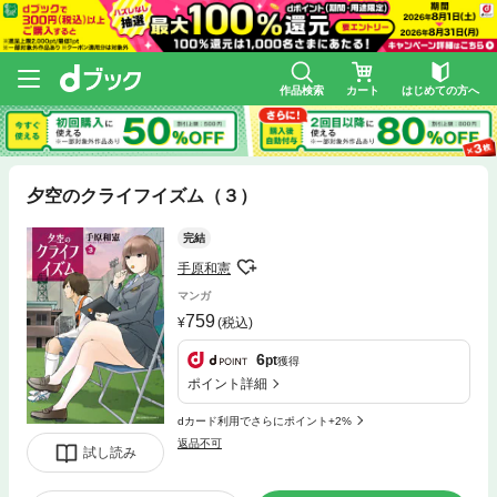
作品検索
カート
はじめての方へ
夕空のクライフイズム（３）
完結
手原和憲
マンガ
759
(税込)
6
pt
獲得
ポイント詳細
dカード利用でさらにポイント+2%
返品不可
試し読み