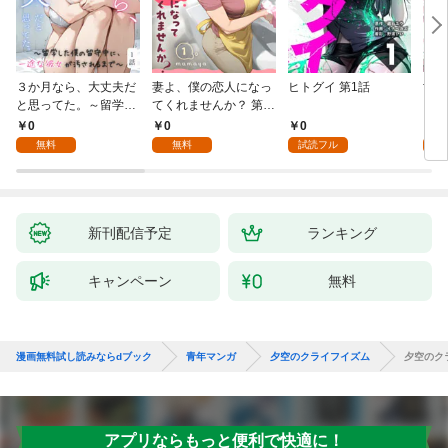
３か月なら、大丈夫だ
妻よ、僕の恋人になっ
ヒトグイ 第1話
世界
と思ってた。～留学し
てくれませんか？ 第1
レベ
た僕の留守中に、一途
話
0
0
0
0
な彼女が汚されるまで
無料
無料
試読フル
～ 1話
新刊配信予定
ランキング
キャンペーン
無料
漫画無料試し読みならdブック
青年マンガ
夕空のクライフイズム
夕空のク
アプリならもっと便利で快適に！