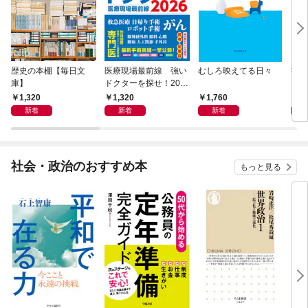
歴史の本棚【毎日文
医療現場最前線 強い
むしろ映えてる日々
書く
庫】
ドクターを探せ！202
6
1,320
1,320
1,760
2,
新着
新着
新着
社会・政治のおすすめ本
もっと見る