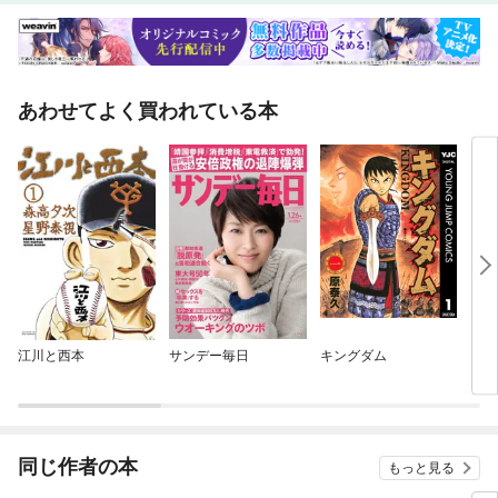
あわせてよく買われている本
江川と西本
サンデー毎日
キングダム
８月
同じ作者の本
もっと見る