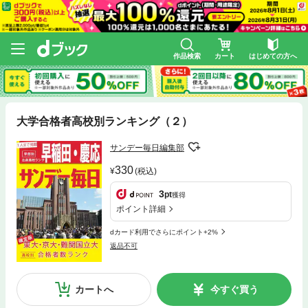
作品検索
カート
はじめての方へ
大学合格者高校別ランキング（２）
サンデー毎日編集部
330
(税込)
3
pt
獲得
ポイント詳細
dカード利用でさらにポイント+2%
返品不可
カートへ
今すぐ買う