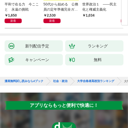
平和で在る力 今ここ
50代から始める 公務
世界政治１ ――民主
「力
と 永遠の挑戦
員の定年準備完全ガイ
化と権威主義化
く 
ド
1,650
2,530
1,
1,034
新着
新着
新刊配信予定
ランキング
キャンペーン
無料
漫画無料試し読みならdブック
社会・政治
大学合格者高校別ランキング
大
アプリならもっと便利で快適に！