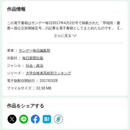
作品情報
この電子書籍はサンデー毎日2017年4月2日号で掲載された「早稲田・慶
應＋国公立前期確定号」の記事を電子書籍としてまとめたものです。 【収
録内容】 ・早稲田・慶応「狭き門を制した高校」 ・早稲田 ・慶應義塾大
学 ・「早慶」留学生事情 ・2017年国公立前期 確定版 ・東京大学 ・京都
大学 ・北海道大学 ・東北大学 ・名古屋大学 ・大阪大学 ・九州大学 ・一
橋大学 ・東京工業大学 ・筑波大学 ・神戸大学 ・大阪府立大学 ・大阪私
著者
サンデー毎日編集部
立・公立鳥取環境・高知工科大学 ・有名大志向が競争に拍車 ・全国有力1
出版社
毎日新聞出版
030高校
ジャンル
社会・政治
シリーズ
大学合格者高校別ランキング
電子版配信開始日
2017/03/28
ファイルサイズ
32.30 MB
作品をシェアする