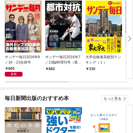
サンデー毎日2026年8
サンデー毎日2016年7
大学合格者高校別ラン
サン
／16・23合併号
／23臨時増刊号（第8
キング（１）
20
7回都市対抗野球大
605
682
330
7
会）
新着
毎日新聞出版のおすすめ本
もっと見る