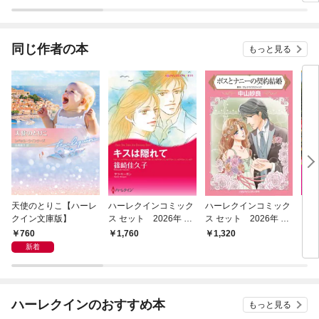
版
いいですか～
同じ作者の本
もっと見る
天使のとりこ【ハーレ
ハーレクインコミック
ハーレクインコミック
プレ
クイン文庫版】
ス セット 2026年 vo
ス セット 2026年 vo
ら 
l.914
l.848
ラ・
760
1,760
1,320
6
～【
新着
文庫
ハーレクインのおすすめ本
もっと見る