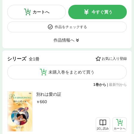
カートへ
今すぐ買う
作品をチェックする
作品情報へ
シリーズ
全1冊
お気に入り登録
未購入巻をまとめて買う
1巻から
|
最新刊から
別れは愛の証
660
試し読み
カートへ