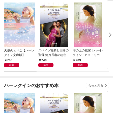
天使のとりこ【ハーレ
スペイン富豪と日陰の
塔の上の花嫁【ハーレ
幼す
クイン文庫版】
聖母 億万長者の秘密同
クイン・ヒストリカ
作選
盟 II ハーレクイン・ロ
ル・スペシャル版】
イマ
760
740
909
7
マンス～純潔のシンデ
新着
新着
新着
レラ～
ハーレクインのおすすめ本
もっと見る