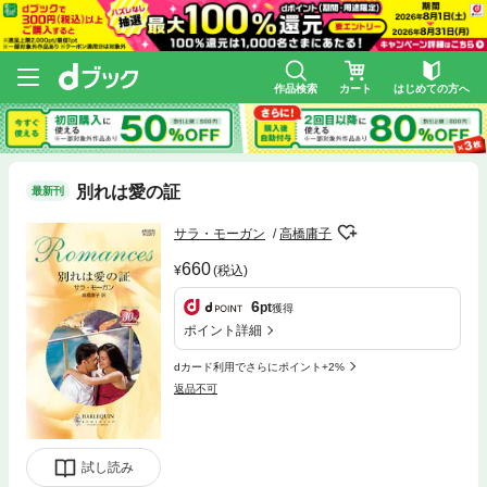
作品検索
カート
はじめての方へ
別れは愛の証
最新刊
サラ・モーガン
高橋庸子
660
(税込)
6
pt
獲得
ポイント詳細
dカード利用でさらにポイント+2%
返品不可
試し読み