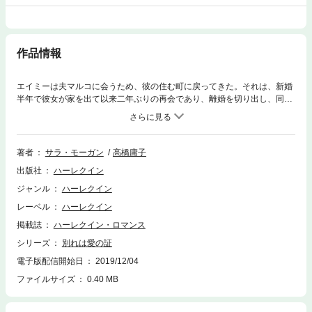
作品情報
エイミーは夫マルコに会うため、彼の住む町に戻ってきた。それは、新婚
半年で彼女が家を出て以来二年ぶりの再会であり、離婚を切り出し、同意
してもらうための再会でもあった。滞在は短ければ短いほどいい――鋭い
マルコのことだから、長く一緒にいたら、嘘がばれてしまうだろう。エイ
ミーは彼の同意を得たら、すぐに立ち去るつもりだった。ところがマルコ
は離婚を受け入れず、彼女を帰すまいとした。どんな女性をも虜にしてき
著者
サラ・モーガン
高橋庸子
たイタリア男のプライドのせいね。理由はそれだけよ。そうでしょう？愛
出版社
ハーレクイン
はないはずだもの。それならなぜ、彼は熱いまなざしで怒ったように私を
見ているの？★情熱的な作風で人気のサラ・モーガンが新たな愛の物語を
ジャンル
ハーレクイン
お届けします。夢を奪われた女性が下した、愛すればこその切ない決断。
レーベル
ハーレクイン
でもそこには誤算があって……。奇跡の結末にご期待ください。★
掲載誌
ハーレクイン・ロマンス
シリーズ
別れは愛の証
電子版配信開始日
2019/12/04
ファイルサイズ
0.40 MB