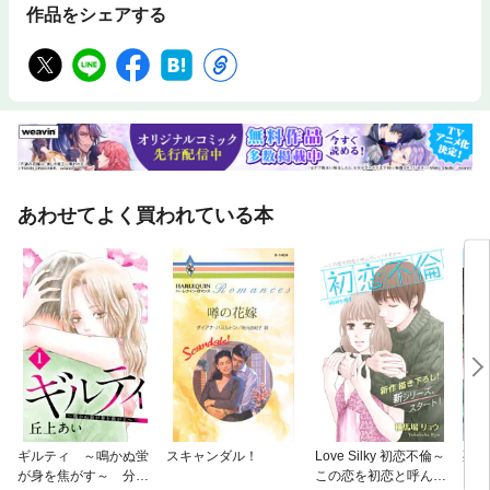
作品をシェアする
あわせてよく買われている本
ギルティ ～鳴かぬ蛍
スキャンダル！
Love Silky 初恋不倫～
死が
が身を焦がす～ 分冊
この恋を初恋と呼んで
も