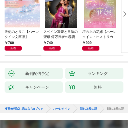
天使のとりこ【ハーレ
スペイン富豪と日陰の
塔の上の花嫁【ハーレ
幼す
クイン文庫版】
聖母 億万長者の秘密同
クイン・ヒストリカ
作選
盟 II ハーレクイン・ロ
ル・スペシャル版】
イマ
760
740
909
7
マンス～純潔のシンデ
新着
新着
新着
レラ～
新刊配信予定
ランキング
キャンペーン
無料
漫画無料試し読みならdブック
ハーレクイン
別れは愛の証
別れは愛の証