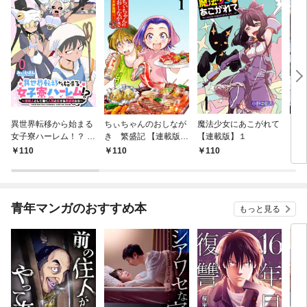
異世界転移から始まる
ちぃちゃんのおしなが
魔法少女にあこがれて
ガー
女子寮ハーレム！？ ～
き 繁盛記 【連載版】
【連載版】１
ィー
管理人として働く人間
１
110
110
110
1
と恋する魔族娘たち～
【連載版】０
青年マンガのおすすめ本
もっと見る