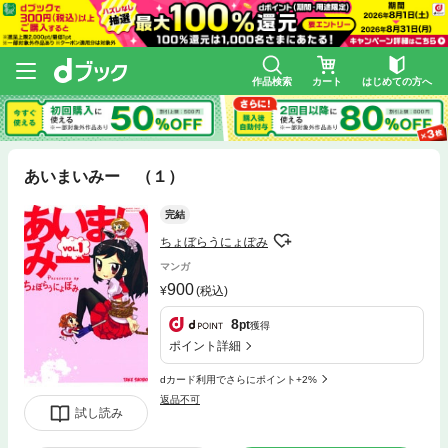
作品検索
カート
はじめての方へ
あいまいみー （１）
完結
ちょぼらうにょぽみ
マンガ
900
(税込)
8
pt
獲得
ポイント詳細
dカード利用でさらにポイント+2%
返品不可
試し読み