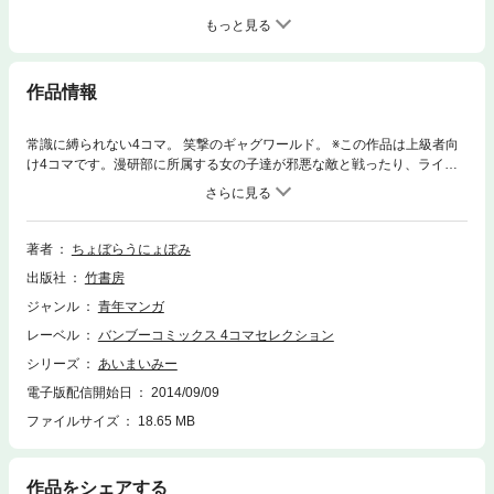
もっと見る
作品情報
常識に縛られない4コマ。 笑撃のギャグワールド。 ※この作品は上級者向
け4コマです。漫研部に所属する女の子達が邪悪な敵と戦ったり、ライバ
ルと成長したり、漫画を描いたりはしないかもしれません。
著者
ちょぼらうにょぽみ
出版社
竹書房
ジャンル
青年マンガ
レーベル
バンブーコミックス 4コマセレクション
シリーズ
あいまいみー
電子版配信開始日
2014/09/09
ファイルサイズ
18.65 MB
作品をシェアする