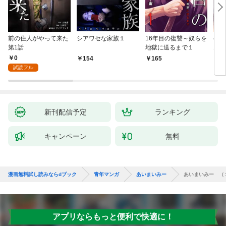
前の住人がやって来た
シアワセな家族１
16年目の復讐～奴らを
ベイ
第1話
地獄に送るまで１
エブ
版】
0
154
165
2
試読フル
新刊配信予定
ランキング
キャンペーン
無料
漫画無料試し読みならdブック
青年マンガ
あいまいみー
あいまいみー （
アプリならもっと便利で快適に！