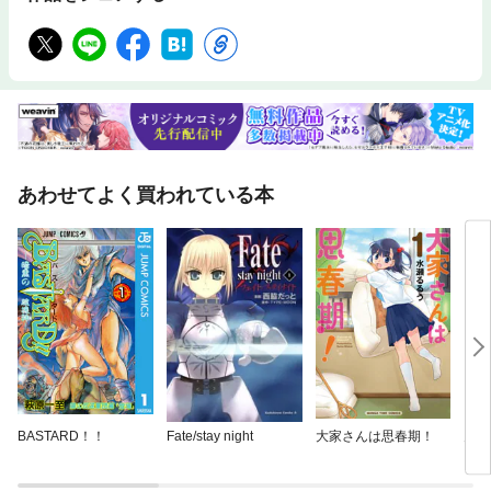
あわせてよく買われている本
BASTARD！！
Fate/stay night
大家さんは思春期！
月光