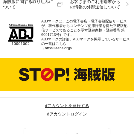
海賊版に関する取り組みに
お客さまのご利用端末から
ついて
の情報の外部送信について
ABJマークは、この電子書店・電子書籍配信サービス
が、著作権者からコンテンツ使用許諾を得た正規版配
信サービスであることを示す登録商標（登録番号 第
6091713号）です。
ABJマークの詳細、ABJマークを掲示しているサービス
の一覧はこちら
→
https://aebs.or.jp/
dアカウントを発行する
dアカウントログイン