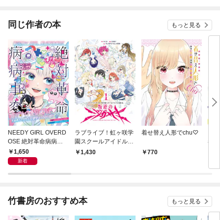
同じ作者の本
もっと見る
NEEDY GIRL OVERD
ラブライブ！虹ヶ咲学
着せ替え人形でchu♡
きゅ
OSE 絶対革命病病事
園スクールアイドル同
者カ
変 ミッドナイト配信L
好会 叛逆のニジガサ
1
1,650
1,430
770
1
OVE♥ †あめちゃんと
キ１
新着
ピの絶望の100日間†
竹書房のおすすめ本
もっと見る