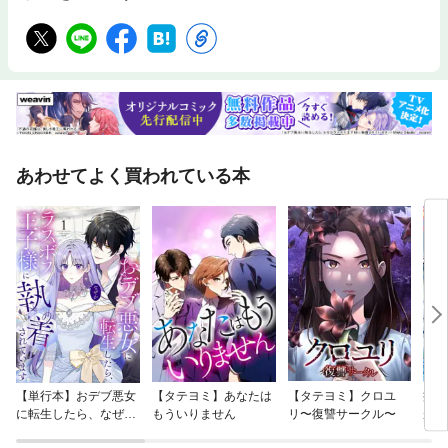
あわせてよく買われている本
【単行本】おデブ悪女
【タテヨミ】あなたは
【タテヨミ】クロユ
病弱
に転生したら、なぜか
もういりません
リ〜復讐サークル〜
が、
ラスボス王子様に執着
ぎて