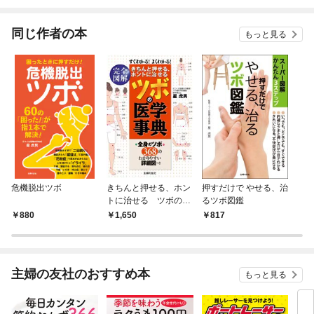
されています
たち
ね！
同じ作者の本
もっと見る
危機脱出ツボ
きちんと押せる、ホン
押すだけで やせる、治
トに治せる ツボの医
るツボ図鑑
学事典
880
1,650
817
主婦の友社のおすすめ本
もっと見る