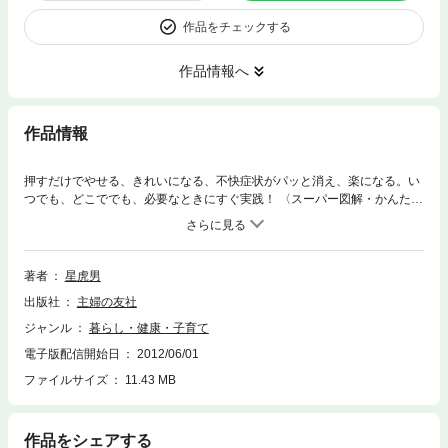
作品をチェックする
作品情報へ
作品情報
押すだけでやせる、きれいになる、不快症状がパッと消え、楽になる。い
つでも、どこででも、必要なときにすぐ実践！ 〈スーパー図解・かんたん
3step〉で、的確なツボと的確な押し方が一目でわかる、だれでもわか
る。「やせるツボ」、「きれいになるツボ」、「女性特有の症状を解消す
るツボ」、「疲れをとるツボ」、「こころの悩みを解決するツボ」など、
関心の高いツボ療法を選りすぐり紹介する。
著者
星虎男
出版社
主婦の友社
ジャンル
暮らし・健康・子育て
電子版配信開始日
2012/06/01
ファイルサイズ
11.43 MB
作品をシェアする