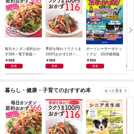
毎日カンタン節約おか
季節を味わうラクうま
ボートレーサーポケッ
小さ
ず366＜電子新版＞
100円おかず116＜電
トナビ 2026後期版
士 
子新版＞
968
968
990
6
新着
新着
新着
暮らし・健康・子育てのおすすめ本
もっと見る