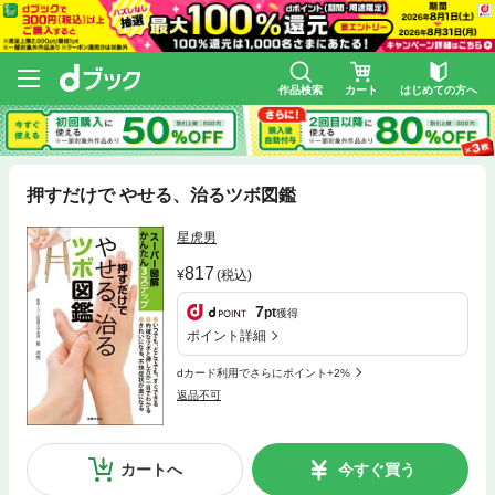
作品検索
カート
はじめての方へ
押すだけで やせる、治るツボ図鑑
星虎男
817
(税込)
7
pt
獲得
ポイント詳細
dカード利用でさらにポイント+2%
返品不可
カートへ
今すぐ買う