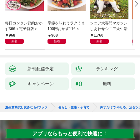
毎日カンタン節約おか
季節を味わうラクうま
シニア犬専門マガジン
アイ
ず366＜電子新版＞
100円おかず116＜電
しあわせシニア犬生活
ピ 
子新版＞
しも
968
968
1,760
1,
新着
新着
新着
新刊配信予定
ランキング
キャンペーン
無料
漫画無料試し読みならdブック
暮らし・健康・子育て
押すだけで やせる、治るツ
アプリならもっと便利で快適に！